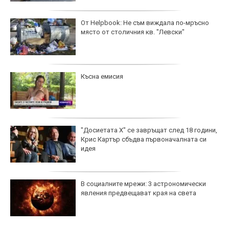
От Helpbook: Не съм виждала по-мръсно
място от столичния кв. "Левски"
Късна емисия
"Досиетата Х" се завръщат след 18 години,
Крис Картър сбъдва първоначалната си
идея
В социалните мрежи: 3 астрономически
явления предвещават края на света