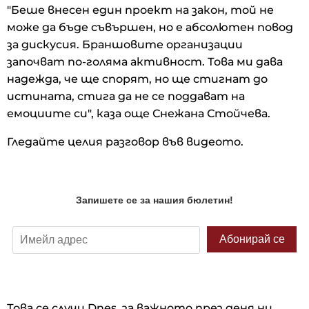
"Беше внесен един проект на закон, той не
може да бъде съвършен, но е абсолютен повод
за дискусия. Браншовите организации
започват по-голяма активност. Това ми дава
надежда, че ще спорят, но ще стигнат до
истината, стига да не се поддават на
емоциите си", каза още Снежана Стойчева.
Гледайте целия разговор във видеото.
Това се случи Dnes, за важното през деня ни