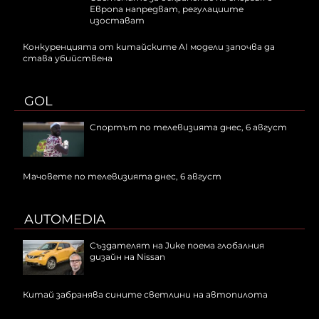
Европа напредват, регулациите
изостават
Конкуренцията от китайските AI модели започва да
става убийствена
GOL
Спортът по телевизията днес, 6 август
Мачовете по телевизията днес, 6 август
AUTOMEDIA
Създателят на Juke поема глобалния
дизайн на Nissan
Китай забранява сините светлини на автопилота