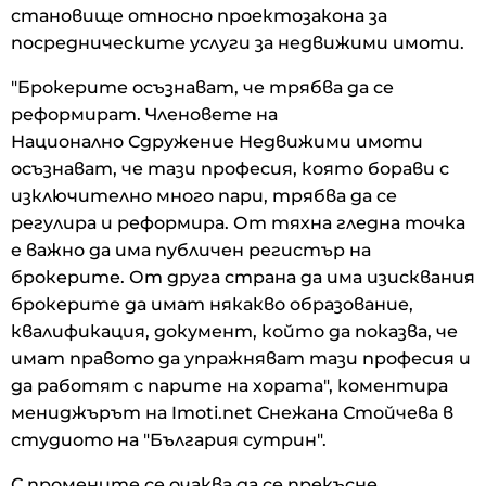
становище относно проектозакона за
посредническите услуги за недвижими имоти.
"Брокерите осъзнават, че трябва да се
реформират. Членовете на
Национално Сдружение Недвижими имоти
осъзнават, че тази професия, която борави с
изключително много пари, трябва да се
регулира и реформира. От тяхна гледна точка
е важно да има публичен регистър на
брокерите. От друга страна да има изисквания
брокерите да имат някакво образование,
квалификация, документ, който да показва, че
имат правото да упражняват тази професия и
да работят с парите на хората", коментира
мениджърът на Imoti.net Снежана Стойчева в
студиото на "България сутрин".
С промените се очаква да се прекъсне