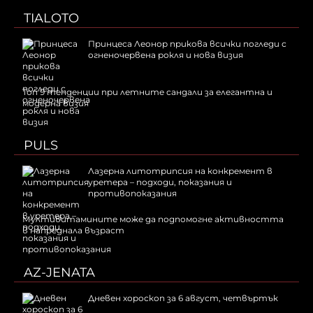
TIALOTO
Принцеса Леонор прикова всички погледи с
огненочервена рокля и нова визия
Топ 9 тенденции при летните сандали за елегантна и
модерна визия
PULS
Лазерна литотрипсия на конкремент в
уретера – подходи, показания и
противопоказания
Мултивитамините може да подпомогне активността
в напреднала възраст
AZ-JENATA
Дневен хороскоп за 6 август, четвъртък