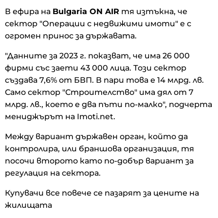
В ефира на
Bulgaria ON AIR
тя изтъкна, че
сектор "Операции с недвижими имоти" е с
огромен принос за държавата.
"Данните за 2023 г. показват, че има 26 000
фирми със заети 43 000 лица. Този сектор
създава 7,6% от БВП. В пари това е 14 млрд. лв.
Само сектор "Строителство" има дял от 7
млрд. лв., което е два пъти по-малко", подчерта
мениджърът на Imoti.net.
Между вариант държавен орган, който да
контролира, или браншова организация, тя
посочи второто като по-добър вариант за
регулация на сектора.
Купувачи все повече се пазарят за цените на
жилищата