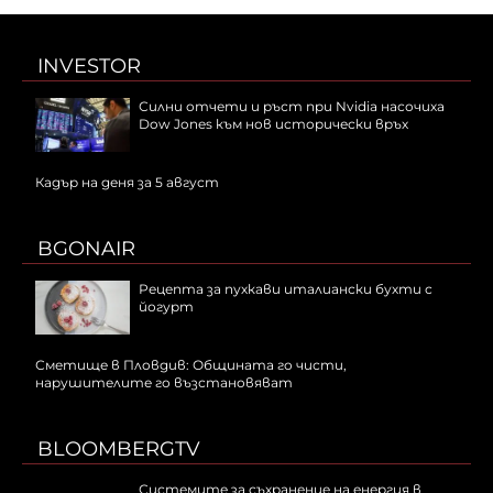
INVESTOR
Силни отчети и ръст при Nvidia насочиха
Dow Jones към нов исторически връх
Кадър на деня за 5 август
BGONAIR
Рецепта за пухкави италиански бухти с
йогурт
Сметище в Пловдив: Общината го чисти,
нарушителите го възстановяват
BLOOMBERGTV
Системите за съхранение на енергия в