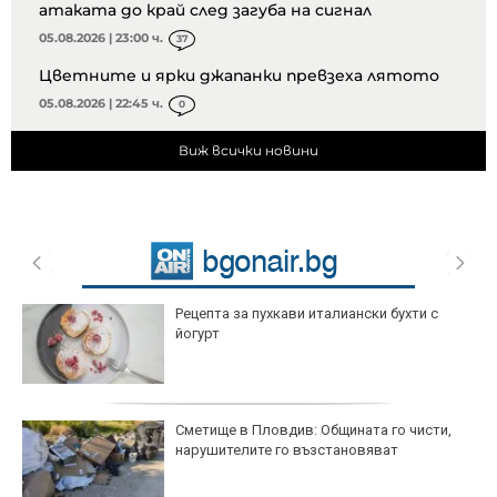
атаката до край след загуба на сигнал
05.08.2026 | 23:00 ч.
37
Цветните и ярки джапанки превзеха лятото
05.08.2026 | 22:45 ч.
0
Виж всички новини
Рецепта за пухкави италиански бухти с
йогурт
Сметище в Пловдив: Общината го чисти,
нарушителите го възстановяват