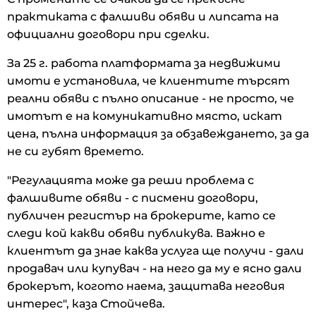
практиката с фалшиви обяви и липсата на
официални договори при сделки.
За 25 г. работа платформата за недвижими
имоти е установила, че клиентите търсят
реални обяви с пълно описание - не просто, че
имотът е на комуникативно място, искат
цена, пълна информация за обзавеждането, за да
не си губят времето.
"Регулацията може да реши проблема с
фалшивите обяви - с писмени договори,
публичен регистър на брокерите, като се
следи кой какви обяви публикува. Важно е
клиентът да знае каква услуга ще получи - дали
продавач или купувач - на него да му е ясно дали
брокерът, когото наема, защитава неговия
интерес", каза Стойчева.