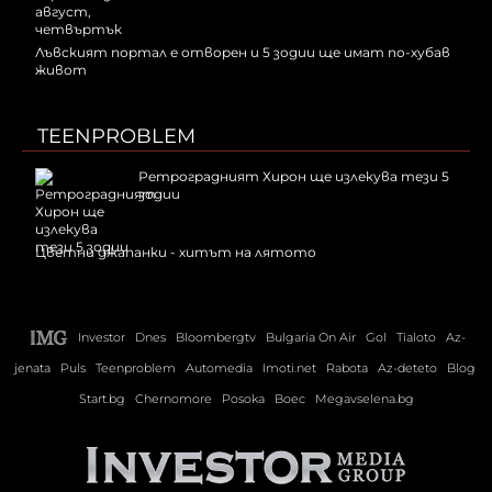
Лъвският портал е отворен и 5 зодии ще имат по-хубав
живот
TEENPROBLEM
Ретроградният Хирон ще излекува тези 5
зодии
Цветни джапанки - хитът на лятото
Investor
Dnes
Bloombergtv
Bulgaria On Air
Gol
Tialoto
Az-
jenata
Puls
Teenproblem
Automedia
Imoti.net
Rabota
Az-deteto
Blog
Start.bg
Chernomore
Posoka
Boec
Megavselena.bg