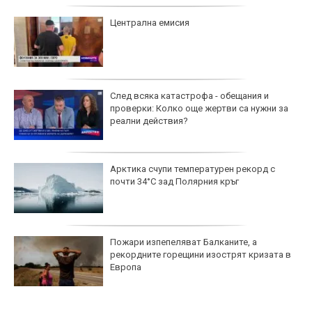
Централна емисия
След всяка катастрофа - обещания и
проверки: Колко още жертви са нужни за
реални действия?
Арктика счупи температурен рекорд с
почти 34°C зад Полярния кръг
Пожари изпепеляват Балканите, а
рекордните горещини изострят кризата в
Европа