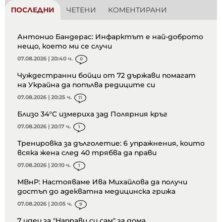
ПОСЛЕДНИ
ЧЕТЕНИ
КОМЕНТИРАНИ
Антонио Бандерас: Инфарктът е най-доброто
нещо, което ми се случи
07.08.2026 | 20:40 ч.
0
Чуждестранни бойци от 72 държави помагат
на Украйна да попълва редиците си
07.08.2026 | 20:25 ч.
11
Близо 34°C измериха зад Полярния кръг
07.08.2026 | 20:17 ч.
1
Тренировка за дълголетие: 6 упражнения, които
всяка жена след 40 трябва да прави
07.08.2026 | 20:10 ч.
1
МВнР: Настояваме Ива Михайлова да получи
достъп до адекватна медицинска грижа
07.08.2026 | 20:05 ч.
9
7 идеи за "Направи си сам" за дома