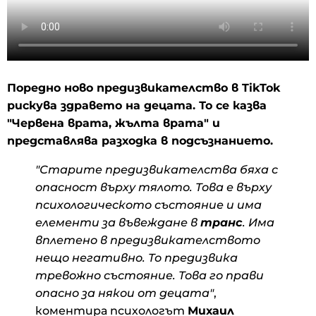
Поредно ново предизвикателство в TikTok
рискува здравето на децата. То се казва
"Червена врата, жълта врата" и
представлява разходка в подсъзнанието.
"Старите предизвикателства бяха с
опасност върху тялото. Това е върху
психологическото състояние и има
елементи за въвеждане в
транс
. Има
вплетено в предизвикателството
нещо негативно. То предизвика
тревожно състояние. Това го прави
опасно за някои от децата"
,
коментира психологът
Михаил