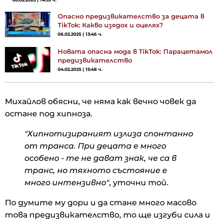
Опасно предизвикателство за децата в
TikTok: Какво изядох и оцелях?
06.02.2025 | 13:46 ч.
Новата опасна мода в TikTok: Парацетамол
предизвикателство
04.02.2025 | 15:48 ч.
Михайлов обясни, че няма как вечно човек да
остане под хипноза.
"Хипнотизираният излиза спонтанно
от транса. При децата е много
особено - те не дават знак, че са в
транс, но тяхното състояние е
много интензивно"
, уточни той.
По думите му дори и да стане много масово
това предизвикателство, то ще изгуби сила и