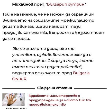
Михайлов
пред "
България сутрин
".
Той е на мнение, че не можем да ограничим
влиянието на социалните мрежи, защото
децата винаги ще ги намират тези
предизвикателства, въпросът е възрастният
да се намеси.
"За по-малките деца, ако те
участват, изживяването може да е
по-интензивно. Също за тези, които
имат психични разстройства"
,
подчерта психологът пред
Bulgaria
ON AIR
.
Свързани статии
Здравното министерство с
предупреждение за новото Тик Ток
предизвикателство
06.02.2025 | 14:33 ч.