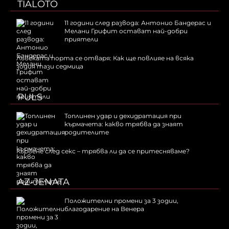
TIALOTO
11 години след развода: Антонио Бандерас и
Мелани Грифит остават най-добри
приятели
Лъвската порта се отваря: Как ще повлияе на всяка
зодия тази седмица
PULS
Топлинен удар и дехидратация при
кърмачета: какво трябва да знаят
родителите
Кървене след секс – трябва ли да се притесняваме?
AZ-JENATA
Положителни промени за 3 зодии,
благодарение на Венера