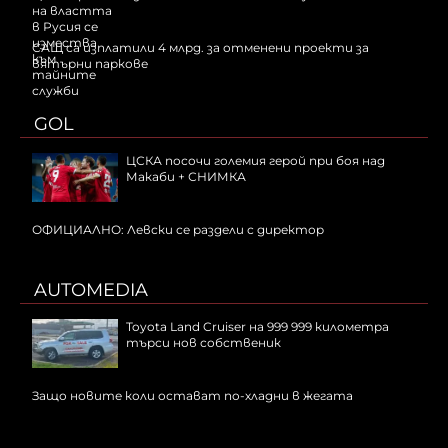
САЩ са изплатили 4 млрд. за отменени проекти за
вятърни паркове
GOL
ЦСКА посочи големия герой при боя над
Макаби + СНИМКА
ОФИЦИАЛНО: Левски се раздели с директор
AUTOMEDIA
Toyota Land Cruiser на 999 999 километра
търси нов собственик
Защо новите коли остават по-хладни в жегата