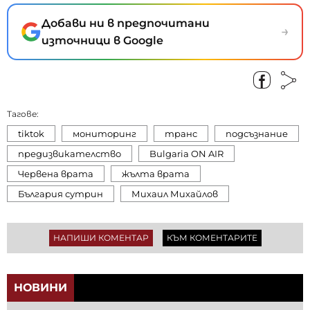
Добави ни в предпочитани
→
източници в Google
Тагове:
tiktok
мониторинг
транс
подсъзнание
предизвикателство
Bulgaria ON AIR
Червена врата
жълта врата
България сутрин
Михаил Михайлов
НАПИШИ КОМЕНТАР
КЪМ КОМЕНТАРИТЕ
НОВИНИ