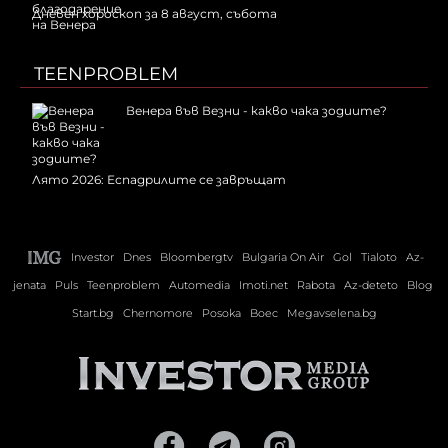
Дневен хороскоп за 8 август, събота
TEENPROBLEM
Венера във Везни - какво чака зодиите?
Лято 2026: Еспадрилите се завръщат
Investor
Dnes
Bloombergtv
Bulgaria On Air
Gol
Tialoto
Az-
jenata
Puls
Teenproblem
Automedia
Imoti.net
Rabota
Az-deteto
Blog
Start.bg
Chernomore
Posoka
Boec
Megavselena.bg