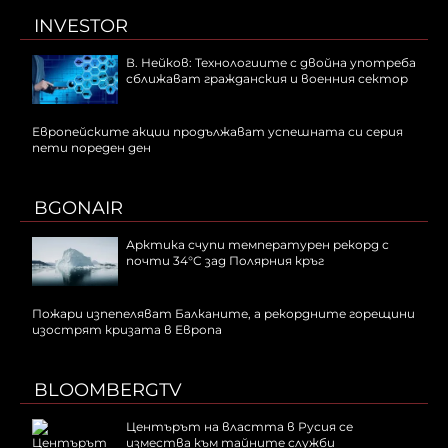
INVESTOR
В. Нейков: Технологиите с двойна употреба
сближават гражданския и военния сектор
Европейските акции продължават успешната си серия
пети пореден ден
BGONAIR
Арктика счупи температурен рекорд с
почти 34°C зад Полярния кръг
Пожари изпепеляват Балканите, а рекордните горещини
изострят кризата в Европа
BLOOMBERGTV
Центърът на властта в Русия се
измества към тайните служби