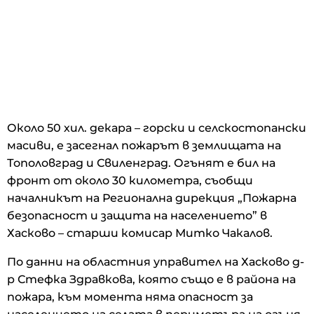
Около 50 хил. декара – горски и селскостопански
масиви, е засегнал пожарът в землищата на
Тополовград и Свиленград. Огънят e бил на
фронт от около 30 километра, съобщи
началникът на Регионална дирекция „Пожарна
безопасност и защита на населението” в
Хасково – старши комисар Митко Чакалов.
По данни на областния управител на Хасково д-
р Стефка Здравкова, която също е в района на
пожара, към момента няма опасност за