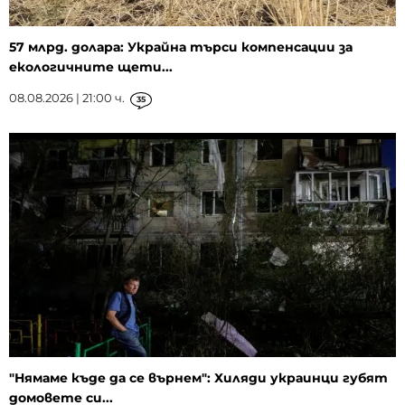
57 млрд. долара: Украйна търси компенсации за
екологичните щети...
08.08.2026 | 21:00 ч.
35
"Нямаме къде да се върнем": Хиляди украинци губят
домовете си...