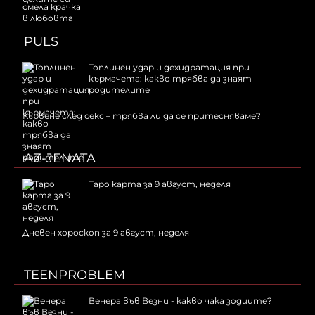
PULS
Топлинен удар и дехидратация при
кърмачета: какво трябва да знаят
родителите
Кървене след секс – трябва ли да се притесняваме?
AZ-JENATA
Таро карта за 9 август, неделя
Дневен хороскоп за 9 август, неделя
TEENPROBLEM
Венера във Везни - какво чака зодиите?