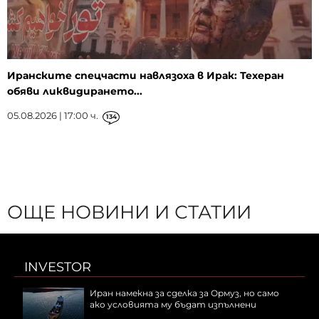
Иранските спецчасти навлязоха в Ирак: Техеран
обяви ликвидирането...
05.08.2026 | 17:00 ч.
134
ОЩЕ НОВИНИ И СТАТИИ
INVESTOR
Иран намекна за сделка за Ормуз, но само
ако условията му бъдат изпълнени