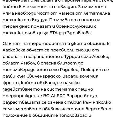
населението на селата в периметъра на огъня,
който вече частично е овладян. За момента
няма необходимост от намеса от летателна
техника от въздух. По молба от снощи на
терен днес помагат и военнослужещи с
техника, съобщи за БТА д-р Здравкова.
Огънят на територията на двете общини в
Хасковска област се прехвърли снощи от
района на пограничното с Турция село Лесово,
област Ямбол, в опасна близост до
тополовградското село Радовец. Пожарът се
разви към Свиленградско. Заради големия
фронт, който обхвана, се наложи
задействането на системата спешно
предупреждение BG-ALERT. Заради бързо
разрастващата се огнена стихия към няколко
села кметовете обявиха частично бедствено
положение в общините Тополовград и