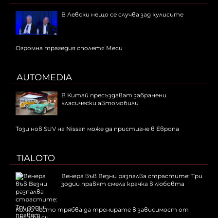
В Левски нещо се случва зад кулисите
Огромна трагедия сполетя Меси
AUTOMEDIA
В Китай пресъздават забранени
класически автомобили
Този нов SUV на Nissan може да пристигне в Европа
TIALOTO
Венера във Везни разпалва страстите: Три
зодии правят смела крачка в любовта
Колко често трябва да тренирате в зависимост от
целите си