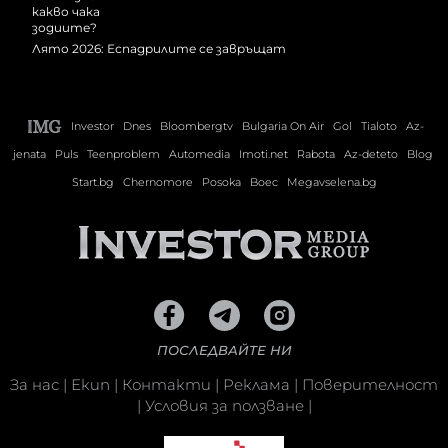
Лято 2026: Еспадрилите се завръщат
Investor
Dnes
Bloombergtv
Bulgaria On Air
Gol
Tialoto
Az-
jenata
Puls
Teenproblem
Automedia
Imoti.net
Rabota
Az-deteto
Blog
Start.bg
Chernomore
Posoka
Boec
Megavselena.bg
ПОСЛЕДВАЙТЕ НИ
За нас
|
Екип
|
Контакти
|
Реклама
|
Поверителност
|
Условия за ползване
|