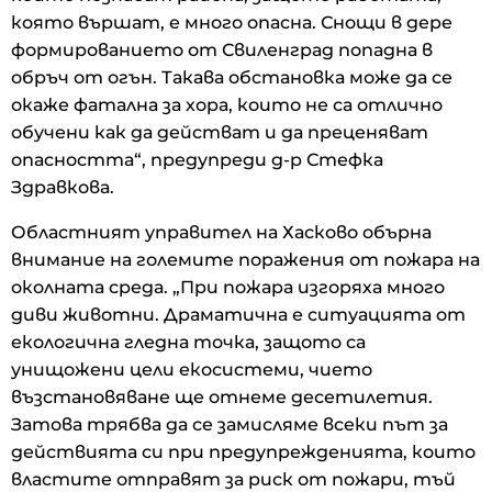
която вършат, е много опасна. Снощи в дере
формированието от Свиленград попадна в
обръч от огън. Такава обстановка може да се
окаже фатална за хора, които не са отлично
обучени как да действат и да преценяват
опасността“, предупреди д-р Стефка
Здравкова.
Областният управител на Хасково обърна
внимание на големите поражения от пожара на
околната среда. „При пожара изгоряха много
диви животни. Драматична е ситуацията от
екологична гледна точка, защото са
унищожени цели екосистеми, чието
възстановяване ще отнеме десетилетия.
Затова трябва да се замисляме всеки път за
действията си при предупрежденията, които
властите отправят за риск от пожари, тъй