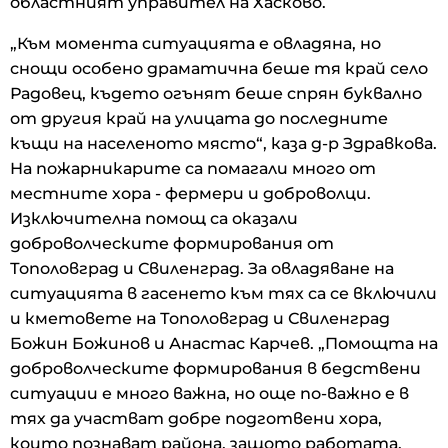
областният управител на Хасково.
„Към момента ситуацията е овладяна, но
снощи особено драматична беше тя край село
Радовец, където огънят беше спрян буквално
от другия край на улицата до последните
къщи на населеното място“, каза д-р Здравкова.
На пожарникарите са помагали много от
местните хора - фермери и доброволци.
Изключителна помощ са оказали
доброволческите формирования от
Тополовград и Свиленград. За овладяване на
ситуацията в гасенето към тях са се включили
и кметовете на Тополовград и Свиленград
Божин Божинов и Анастас Карчев. „Помощта на
доброволческите формирования в бедствени
ситуации е много важна, но още по-важно е в
тях да участват добре подготвени хора,
които познават района, защото работата,