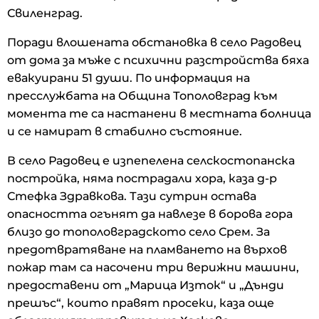
Свиленград.
Поради влошената обстановка в село Радовец
от дома за мъже с психични разстройства бяха
евакуирани 51 души. По информация на
пресслужбата на Община Тополовград към
момента те са настанени в местната болница
и се намират в стабилно състояние.
В село Радовец е изпепелена селскостопанска
постройка, няма пострадали хора, каза д-р
Стефка Здравкова. Тази сутрин остава
опасността огънят да навлезе в борова гора
близо до тополовградското село Срем. За
предотвратяване на пламването на върхов
пожар там са насочени три верижни машини,
предоставени от „Марица Изток“ и „Дънди
прешъс“, които правят просеки, каза още