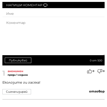
НАПИШИ КОМЕНТАР
Публикувай
0
от 500
1
анонимен
0
0
преди 1 година
Еколозите ги гасяха!
отговор
Сигнализирай