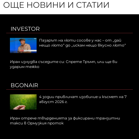
ОЩЕ НОВИНИ И СТАТИИ
INVESTOR
Пазарът на люти сосове у нас – от „дай
нещо люто“ до „искам нещо вкусно люто“
Иран изнудва съседите си: Спрете Тръмп, или ще ви
ударим тежко
BGONAIR
4 зодии привличат изобилие и късмет на 7
август 2026 г.
Иран отрече твърденията за фиксирани транзитни
такси в Ормузкия проток