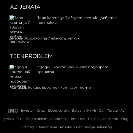
AZ-JENATA
Таро карта за 7 август, петък - Деветка
пентакли
Дневен хороскоп за 7 август, петък
TEENPROBLEM
3 зодии, които най-много подбират
храната
Маникюр кокосово лате - хит за лятото
Investor
Dnes
Bloombergtv
Bulgaria On Air
Gol
Tialoto
Az-
jenata
Puls
Teenproblem
Automedia
Imoti.net
Rabota
Az-deteto
Blog
Start.bg
Chernomore
Posoka
Boec
Megavselena.bg