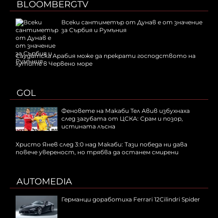
BLOOMBERGTV
Всеки сантиметър от Дунав е от значение
за Сърбия и Румъния
Саудитска Арабия може да прекрати господството на
хутите в Червено море
GOL
Феновете на Макаби Тел Авив избухнаха
след загубата от ЦСКА: Срам и позор,
истината лъсна
Христо Янев след 3:0 над Макаби: Тази победа ни дава
повече увереност, но трябва да останем смирени
AUTOMEDIA
Германци доработиха Ferrari 12Cilindri Spider