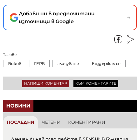
Добави ни в предпочитани
→
източници в Google
Тагове:
Биков
ГЕРБ
гласуване
въздържал се
НАПИШИ КОМЕНТАР
КЪМ КОМЕНТАРИТЕ
НОВИНИ
ПОСЛЕДНИ
ЧЕТЕНИ
КОМЕНТИРАНИ
Даниел Динев след дебюта в SENSHI: В България