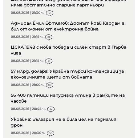
няма достатъчно спаринг партньори
08.08.2026 | 21:30 ч.
0
Адмирал Емил Ефтимов: Дронът край Кардам е
бил отклонен от електронна война
08.08.2026 | 21:15 ч.
21
ЦСКА 1948 с нова победа и силен старт в Първа
лига
08.08.2026 | 21:15 ч.
0
57 млрд. долара: Украйна търси компенсации за
екологичните щети от войната
08.08.2026 | 21:00 ч.
16
56 400 пътници напуснаха Атина в рамките на
часове
08.08.2026 | 20:45 ч.
4
Украйна: България не е била цел на падналия
дрон
08.08.2026 | 20:30 ч.
66