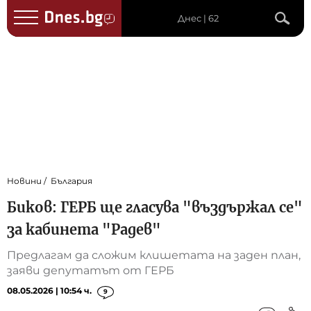
Днес | 62
Новини
България
Биков: ГЕРБ ще гласува "въздържал се"
за кабинета "Радев"
Предлагам да сложим клишетата на заден план,
заяви депутатът от ГЕРБ
08.05.2026 | 10:54 ч.
9