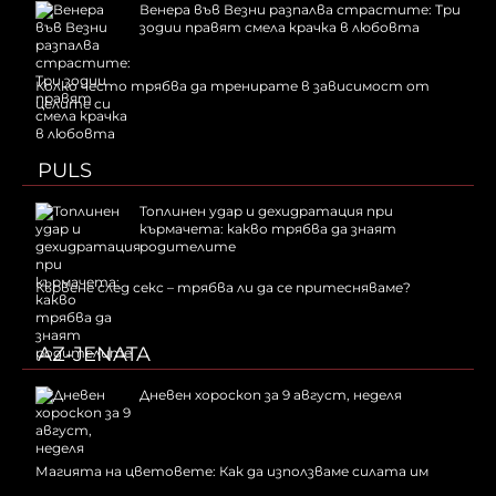
Венера във Везни разпалва страстите: Три
зодии правят смела крачка в любовта
Колко често трябва да тренирате в зависимост от
целите си
PULS
Топлинен удар и дехидратация при
кърмачета: какво трябва да знаят
родителите
Кървене след секс – трябва ли да се притесняваме?
AZ-JENATA
Дневен хороскоп за 9 август, неделя
Магията на цветовете: Как да използваме силата им