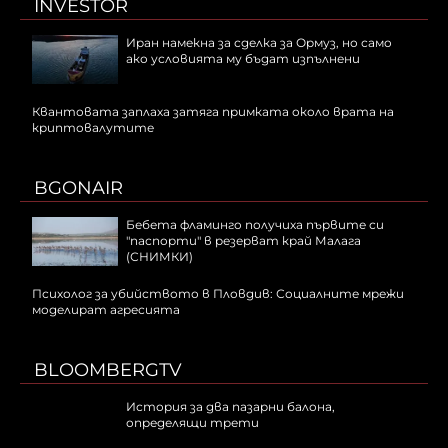
INVESTOR
Иран намекна за сделка за Ормуз, но само
ако условията му бъдат изпълнени
Квантовата заплаха затяга примката около врата на
криптовалутите
BGONAIR
Бебета фламинго получиха първите си
"паспорти" в резерват край Малага
(СНИМКИ)
Психолог за убийството в Пловдив: Социалните мрежи
моделират агресията
BLOOMBERGTV
История за два пазарни балона,
определящи трети