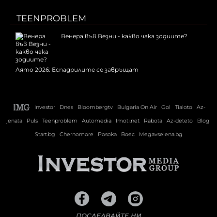
TEENPROBLEM
Венера във Везни - какво чака зодиите?
Лято 2026: Еспадрилите се завръщат
Investor
Dnes
Bloombergtv
Bulgaria On Air
Gol
Tialoto
Az-
jenata
Puls
Teenproblem
Automedia
Imoti.net
Rabota
Az-deteto
Blog
Start.bg
Chernomore
Posoka
Boec
Megavselena.bg
ПОСЛЕДВАЙТЕ НИ