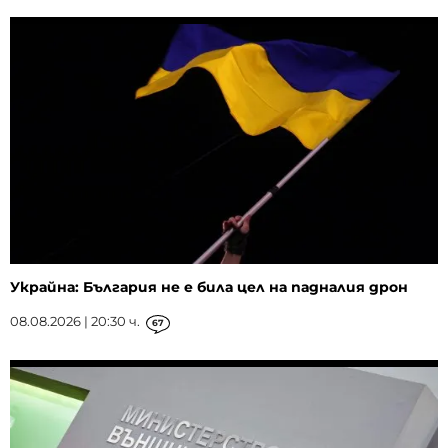
Украйна: България не е била цел на падналия дрон
08.08.2026 | 20:30 ч.
67