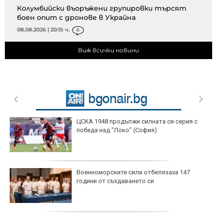
Колумбийски въоръжени групировки търсят
боен опит с дронове в Украйна
08.08.2026 | 20:15 ч.
6
Виж всички новини
ЦСКА 1948 продължи силната си серия с
победа над "Локо" (София)
Военноморските сили отбелязаха 147
години от създаването си