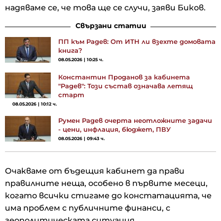
надяваме се, че това ще се случи, заяви Биков.
Свързани статии
ПП към Радев: От ИТН ли взехте домовата
книга?
08.05.2026 | 10:25 ч.
Константин Проданов за кабинета
"Радев": Този състав означава летящ
старт
08.05.2026 | 10:12 ч.
Румен Радев очерта неотложните задачи
- цени, инфлация, бюджет, ПВУ
08.05.2026 | 09:43 ч.
Очакваме от бъдещия кабинет да прави
правилните неща, особено в първите месеци,
когато всички стигаме до констатацията, че
има проблем с публичните финанси, с
геополитическата ситуация.