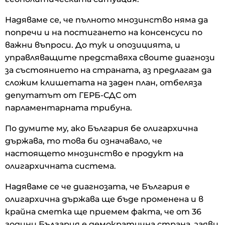
Надяваме се, че пълното мнозинство няма да
попречи и на постигането на консенсуси по
важни въпроси. До тук и опозицията, и
управляващите представяха своите диагнози
за състоянието на страната, аз предлагам да
сложим клишетата на заден план, отбеляза
депутатът от ГЕРБ-СДС от
парламентарната трибуна.
По думите му, ако България бе олигархична
държава, то това би означавало, че
настоящето мнозинство е продукт на
олигархичната система.
Надяваме се че диагнозата, че България е
олигархична държава ще бъде променена и в
крайна сметка ще приемем факта, че от 36
години България е демократична страна, заяви