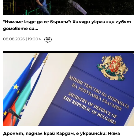
"Нямаме къде да се върнем": Хиляди украинци губят
домовете си...
08.08.2026 | 19:00 ч.
86
Дронът, паднал край Кардам, е украински: Няма