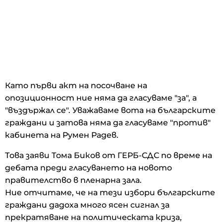
Като първи акт на посочване на
опозиционност ние няма да гласуваме "за", а
"въздържал се". Уважаваме вота на българските
граждани и затова няма да гласуваме "против"
кабинета на Румен Радев.
Това заяви Тома Биков от ГЕРБ-СДС по време на
дебата преди гласуването на новото
правителство в пленарна зала.
Ние отчитаме, че на тези избори българските
граждани дадоха много ясен сигнал за
прекратяване на политическата криза,