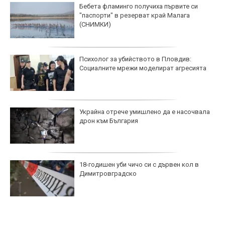
Бебета фламинго получиха първите си
"паспорти" в резерват край Малага
(СНИМКИ)
Психолог за убийството в Пловдив:
Социалните мрежи моделират агресията
Украйна отрече умишлено да е насочвала
дрон към България
18-годишен уби чичо си с дървен кол в
Димитровградско