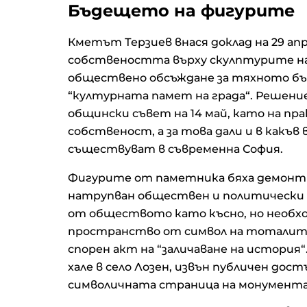
Бъдещето на фигурите
Кметът Терзиев внася доклад на 29 апр
собствеността върху скулптурите на
обществено обсъждане за тяхното бъ
“културната памет на града“. Решени
общински съвет на 14 май, като на пр
собственост, а за това дали и в какъ
съществуват в съвременна София.
Фигурите от паметника бяха демонтир
натрупван обществен и политически
от обществото като късно, но необх
пространство от символ на тоталитар
спорен акт на “заличаване на история
хале в село Лозен, извън публичен до
символичната страница на монумента