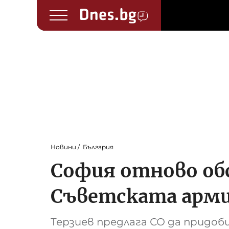
Новини
България
София отново об
Съветската арм
Терзиев предлага СО да придо