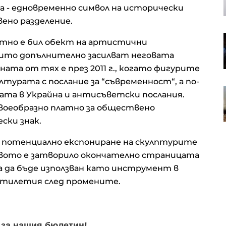
примамка „Майя“
а - едновременно символ на исторически
ено разделение.
Създадена през 2022 г. компания
тно е бил обект на артистични
е в основата на украинските
оито допълнително засилват неговата
атаки с дронове срещу Русия
ата от тях е през 2011 г., когато фигурите
турата с послание за “съвременност“, а по-
Енергийният бизнес на Huawei
ната в Украйна и антисъветски послания.
намира нови пазари
своеобразно платно за обществено
ски знак.
и потенциално експониране на скулптурите
вото е затворило окончателно страницата
 да бъде използван като инструмент в
етилетия след промените.