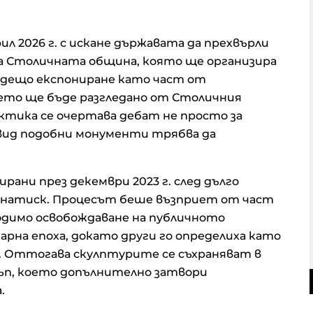
ил 2026 г. с искане държавата да прехвърли
 Столичната община, която ще организира
дещо експониране като част от
ето ще бъде разгледано от Столичния
актика се очертава дебат не просто за
в вид подобни монументи трябва да
ани през декември 2023 г. след дълго
 натиск. Процесът беше възприет от част
одимо освобождаване на публичното
на епоха, докато други го определиха като
“. Оттогава скулптурите се съхраняват в
стъп, което допълнително затвори
.