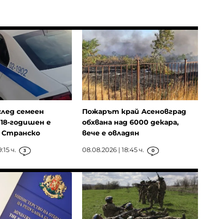
лед семеен
Пожарът край Асеновград
18-годишен е
обхвана над 6000 декара,
в Странско
вече е овладян
:15 ч.
08.08.2026 | 18:45 ч.
3
0