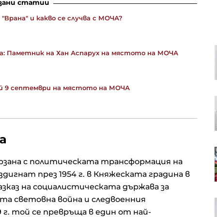
зани статии
"Врана" и какво се случва с МОЧА?
Иран намекна за сделка за
: Паметник на Хан Аспарух на мястото на МОЧА
Ормуз, но само ако условията му
бъдат изпълнени
ай 9 септември на мястото на МОЧА
Квантовата заплаха затяга
примката около врата на
криптовалутите
а
Кадър на деня за 8 август
рзана с политическата трансформация на
дигнат през 1954 г. в Княжеската градина в
зказ на социалистическата държава за
та световна война и следвоенния
Дронът, паднал на българска
територия, най-вероятно е дрон-
 г. той се превръща в един от най-