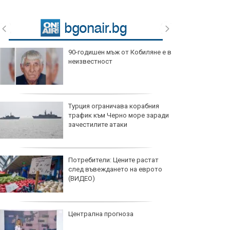
90-годишен мъж от Кобиляне е в
неизвестност
Турция ограничава корабния
трафик към Черно море заради
зачестилите атаки
Потребители: Цените растат
след въвеждането на еврото
(ВИДЕО)
Централна прогноза