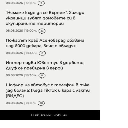
08.08.2026 | 19:15 ч.
3
"Нямаме къде да се върнем": Хиляди
украинци губят домовете си в
окупираните територии
08.08.2026 | 19:00 ч.
33
Пожарът край Асеновград обхвана
над 6000 декара, вече е овладян
08.08.2026 | 18:45 ч.
0
Интер надви Ювентус в дербито,
Диуф се превърна в герой
08.08.2026 | 18:30 ч.
0
Шофьор на автобус с телефон в ръка
зад волана: Гледа TikTok и кара с лакти
(ВИДЕО)
08.08.2026 | 18:15 ч.
28
Виж всички новини