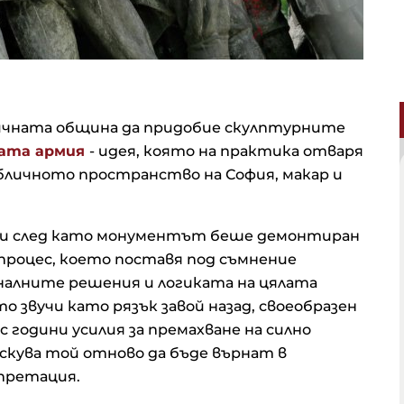
ичната община да придобие скулптурните
ката армия
- идея, която на практика отваря
бличното пространство на София, макар и
дини след като монументът беше демонтиран
процес, което поставя под съмнение
алните решения и логиката на цялата
 звучи като рязък завой назад, своеобразен
 години усилия за премахване на силно
скува той отново да бъде върнат в
рпретация.