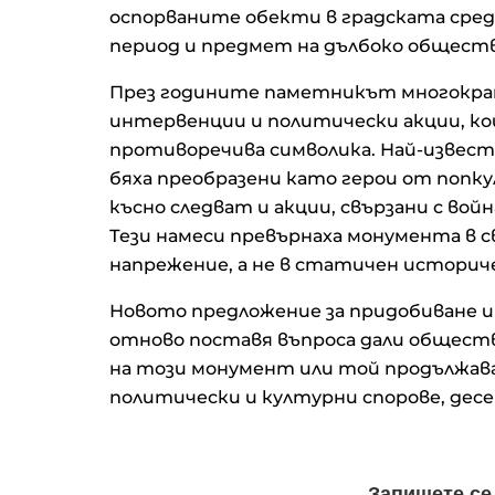
оспорваните обекти в градската сред
период и предмет на дълбоко обществ
През годините паметникът многокра
интервенции и политически акции, к
противоречива символика. Най-известн
бяха преобразени като герои от попкул
късно следват и акции, свързани с вой
Тези намеси превърнаха монумента в 
напрежение, а не в статичен историче
Новото предложение за придобиване 
отново поставя въпроса дали общест
на този монумент или той продължава
политически и културни спорове, дес