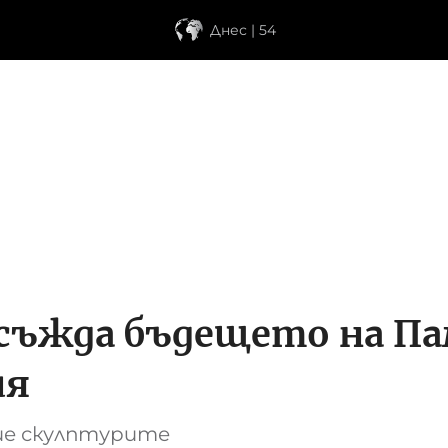
Днес | 54
съжда бъдещето на П
ия
бие скулптурите