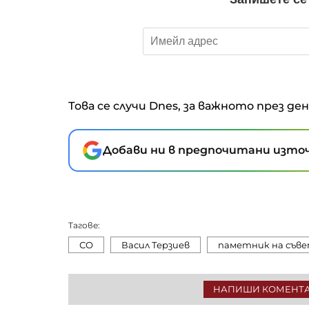
Това се случи Dnes, за важното през де
Добави ни в предпочитани източ
Тагове:
СО
Васил Терзиев
паметник на съв
НАПИШИ КОМЕНТ