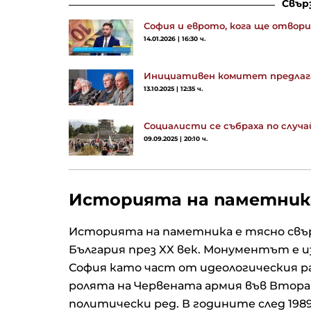
Свър
София и еврото, кога ще отвори 
14.01.2026 | 16:30 ч.
Инициативен комитет предлага
13.10.2025 | 12:35 ч.
Социалисти се събраха по случ
09.09.2025 | 20:10 ч.
Историята на паметник
Историята на паметника е тясно свъ
България през XX век. Монументът е из
София като част от идеологическия ра
ролята на Червената армия във Втора
политически ред. В годините след 1989