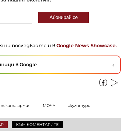
ня ни последвайте и в
Google News Showcase.
→
ници в Google
етската армия
МОЧА
скулптури
АР
КЪМ КОМЕНТАРИТЕ