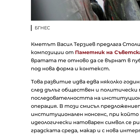
БГНЕС
Кметът Васил Терзиев предлага Стол
композиции от
Паметник на Съветс
вратата те отново да се върнат в пу
под нова форма и контекст.
Това развитие идва едва няколко го
след дълъг обществен и политически 
последователността на институцион
операция. В този смисъл предложението
институционален нонсенс, при който с
идеологически натоварен символ се ри
градската среда, макар и с нова инте