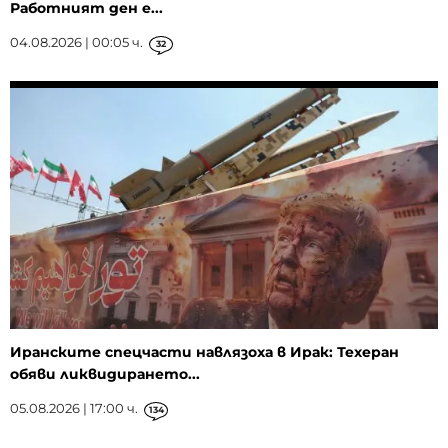
Работният ден е...
04.08.2026 | 00:05 ч.
32
Иранските спецчасти навлязоха в Ирак: Техеран
обяви ликвидирането...
05.08.2026 | 17:00 ч.
134