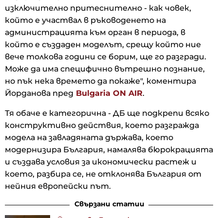
изключително притеснително - как човек,
който е участвал в ръководенето на
администрацията към орган в периода, в
който е създаден моделът, срещу който ние
вече толкова години се борим, ще го разгради.
Може да има специфично вътрешно познание,
но пък нека времето да покаже", коментира
Йорданова пред
Bulgaria ON AIR
.
Тя обаче е категорична - ДБ ще подкрепи всяко
конструктивно действия, което разгражда
модела на завладяната държава, което
модернизира България, намалява бюрокрацията
и създава условия за икономически растеж и
което, разбира се, не отклонява България от
нейния европейски път.
Свързани статии