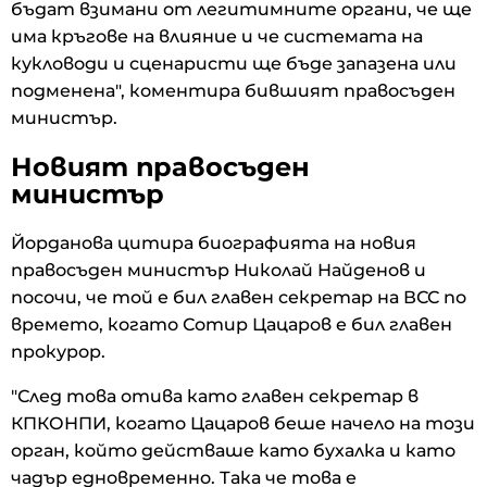
бъдат взимани от легитимните органи, че ще
има кръгове на влияние и че системата на
кукловоди и сценаристи ще бъде запазена или
подменена", коментира бившият правосъден
министър.
Новият правосъден
министър
Йорданова цитира биографията на новия
правосъден министър Николай Найденов и
посочи, че той е бил главен секретар на ВСС по
времето, когато Сотир Цацаров е бил главен
прокурор.
"След това отива като главен секретар в
КПКОНПИ, когато Цацаров беше начело на този
орган, който действаше като бухалка и като
чадър едновременно. Така че това е