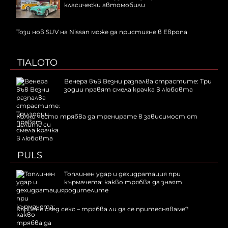
класически автомобили
Този нов SUV на Nissan може да пристигне в Европа
TIALOTO
Венера във Везни разпалва страстите: Три
зодии правят смела крачка в любовта
Колко често трябва да тренирате в зависимост от
целите си
PULS
Топлинен удар и дехидратация при
кърмачета: какво трябва да знаят
родителите
Кървене след секс – трябва ли да се притесняваме?