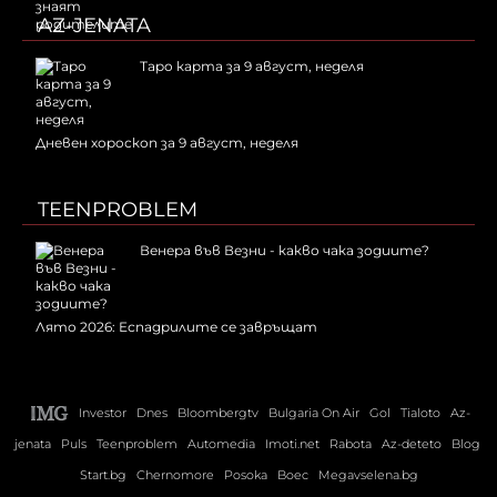
AZ-JENATA
Таро карта за 9 август, неделя
Дневен хороскоп за 9 август, неделя
TEENPROBLEM
Венера във Везни - какво чака зодиите?
Лято 2026: Еспадрилите се завръщат
Investor
Dnes
Bloombergtv
Bulgaria On Air
Gol
Tialoto
Az-
jenata
Puls
Teenproblem
Automedia
Imoti.net
Rabota
Az-deteto
Blog
Start.bg
Chernomore
Posoka
Boec
Megavselena.bg