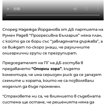
Според Надежда Йорданова от ДБ партията на
Румен Радев “Прогресивна България” няма план,
с който да се бори със “завладяната държава”, а
се виждат по-скоро знаци, че различните
олигархични групи се прегрупират.
Председателят на ПГ на ДБ гостува в
предаването
“Опорни хора”
, където
коментира, че има сериозен риск да се запазят
схемите и хората, които не са позволявали
моделът да бъде променен.
"Страховете ни са, че влиянието в съдебната
система ще остане, че решенията няма да