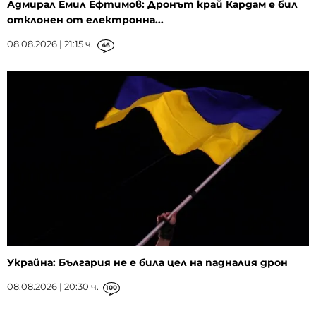
Адмирал Емил Ефтимов: Дронът край Кардам е бил
отклонен от електронна...
08.08.2026 | 21:15 ч.
46
Украйна: България не е била цел на падналия дрон
08.08.2026 | 20:30 ч.
100