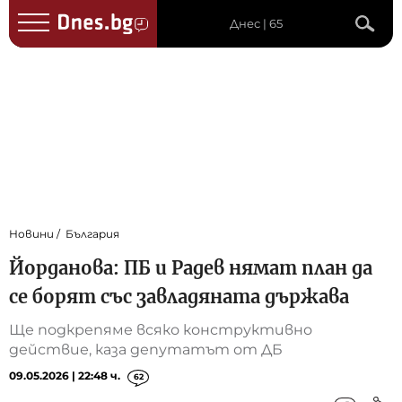
Днес | 65
Новини
България
Йорданова: ПБ и Радев нямат план да
се борят със завладяната държава
Ще подкрепяме всяко конструктивно
действие, каза депутатът от ДБ
09.05.2026 | 22:48 ч.
62