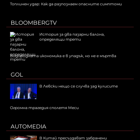
Топлинен удар: Как да разпознаем опасните симптоми
BLOOMBERGTV
История за два пазарни балона,
определящи трети
Водородната икономика е в упадък, но не е мъртва
GOL
В Левски нещо се случва зад кулисите
Огромна трагедия сполетя Меси
AUTOMEDIA
В Китай пресъздават забранени