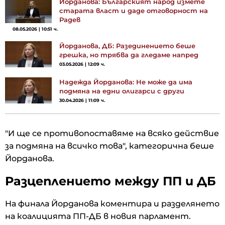
Йорданова: Българският народ измете
старата власт и даде отговорност на
Радев
08.05.2026 | 10:51 ч.
Йорданова, ДБ: Разединението беше
грешка, но трябва да гледаме напред
03.05.2026 | 12:09 ч.
Надежда Йорданова: Не може да има
подмяна на едни олигарси с други
30.04.2026 | 11:09 ч.
"И ще се противопоставяме на всяко действие
за подмяна на всичко това", категорична беше
Йорданова.
Разцеплението между ПП и ДБ
На финала Йорданова коментира и разделянето
на коалицията ПП-ДБ в новия парламент.