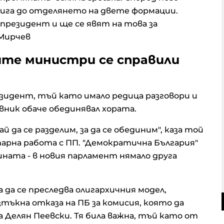
тига до отделянето на двете формации.
 президент и ще се явят на това за
 Мирчев
ите министри се справили
езидент, тъй като имало редица разговори и
вник обаче обединявал хората.
й да се разделим, за да се обединим", каза той
арна работа с ПП. "Демократична България"
ната - в новия парламент нямало друга
а да се преследва олигархичния модел,
зтъкна отказа на ПБ за комисия, която да
Делян Пеевски. Тя била важна, тъй като от