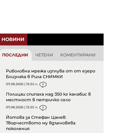
НОВИНИ
ПОСЛЕДНИ
ЧЕТЕНИ
КОМЕНТИРАНИ
Риболовна мрежа изплува от от езеро
Близнака в Рила СНИМКИ
07.08.2026 | 13:32 ч.
0
Полицаи спипаха над 350 кг канабис в
местност в петричко село
07.08.2026 | 13:23 ч.
0
Йотова за Стефан Цанев:
Творчеството му вдъхновява
поколения