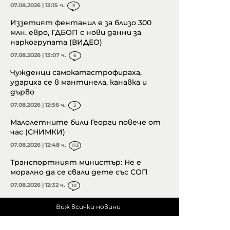
07.08.2026 | 13:15 ч.
3
Иззетият фентанил е за близо 300
млн. евро, ГДБОП с нови данни за
наркогрупата (ВИДЕО)
07.08.2026 | 13:07 ч.
6
Чужденци самокатастрофираха,
удариха се в мантинела, канавка и
дърво
07.08.2026 | 12:56 ч.
3
Малолетните били Георги повече от
час (СНИМКИ)
07.08.2026 | 12:48 ч.
113
Транспортният министър: Не е
морално да се свали дете със СОП
07.08.2026 | 12:32 ч.
10
Виж всички новини