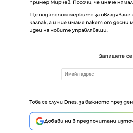
пример Мирчев. Посочи, че иначе нямал
Ще подкрепим мерките за овладяване на
калпак, а и ние имаме пакет от десни 
идеи на новите управляващи.
Това се случи Dnes, за важното през де
Добави ни в предпочитани източ