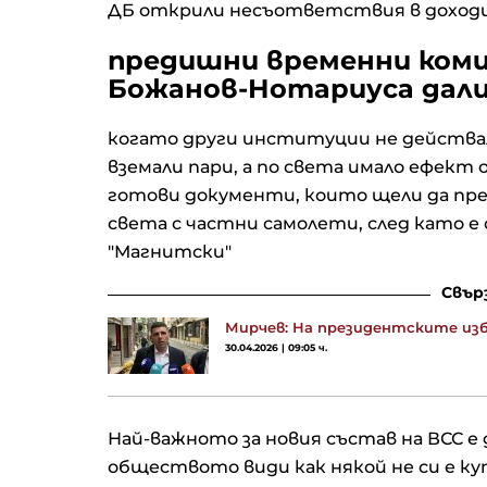
ДБ открили несъответствия в доходи
предишни временни коми
Божанов-Нотариуса дали
когато други институции не действа
вземали пари, а по света имало ефект
готови документи, които щели да пре
света с частни самолети, след като е 
"Магнитски"
Свър
Мирчев: На президентските изб
30.04.2026 | 09:05 ч.
Най-важното за новия състав на ВСС е 
обществото види как някой не си е ку