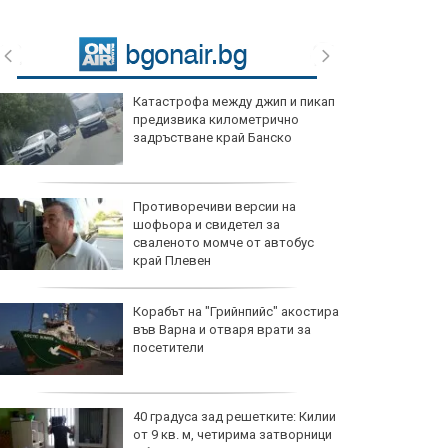
Катастрофа между джип и пикап
предизвика километрично
задръстване край Банско
Противоречиви версии на
шофьора и свидетел за
сваленото момче от автобус
край Плевен
Корабът на "Грийнпийс" акостира
във Варна и отваря врати за
посетители
40 градуса зад решетките: Килии
от 9 кв. м, четирима затворници