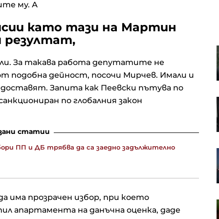
те му. А
сии като тази на Мартин
 резултат,
КФН: От 9 август цените на
финансовите услуги ще са само в
ли. За такава работа депутатите не
евро
 от подобна дейност, посочи Мирчев. Имали и
доставят. Запита как Пеевски пътува по
санкциониран по глобалния закон
Предложение за етика към
криптозакона в САЩ може да
спести на Тръмп милиони от
данъци
зани статии
ори ПП и ДБ трябва да са заедно задължително
Секторът на бизнес услугите у
нас се разшири с 8% за година
към май
да има прозрачен избор, при което
Световните цени на храните се
пил апартамента на данъчна оценка, даде
повишават до тригодишен връх