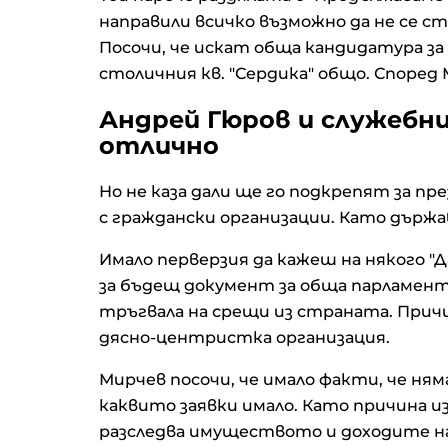
направили всичко възможно да не се с
Посочи, че искат обща кандидатура за
столичния кв. "Сердика" общо. Според
Андрей Гюров и служебн
отлично
Но не каза дали ще го подкрепят за пр
с граждански организации. Като държа
Имало перверзия да кажеш на някого "Да
за бъдещ документ за обща парламент
тръгвала на срещи из страната. Причи
дясно-центристка организация.
Мирчев посочи, че имало факти, че ням
каквито заявки имало. Като причина и
разследва имуществото и доходите на 