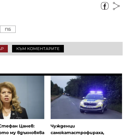
ПБ
АР
КЪМ КОМЕНТАРИТЕ
Стефан Цанев:
Чужденци
ото му вдъхновява
самокатастрофираха,