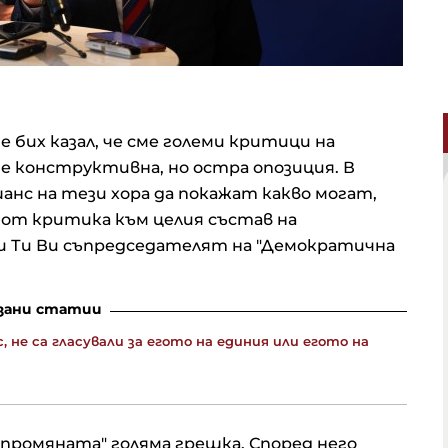
 бих казал, че сме големи критици на
ме конструктивна, но остра опозиция. В
анс на тези хора да покажат какво могат,
 от критика към целия състав на
Би Ти Ви съпредседателят на "Демократична
зани статии
, не са гласували за егото на единия или егото на
 промяната" голяма грешка. Според него