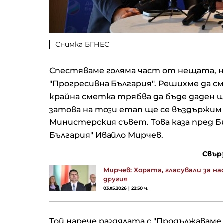
Снимка БГНЕС
Спестяваме голяма част от нещата, не
"Прогресивна България". Решихме да с
крайна сметка трябва да бъде даден ш
затова на този етап ще се въздържим
Министерския съвет. Това каза пред 
България" Ивайло Мирчев.
Свър
Мирчев: Хората, гласували за нас
другия
03.05.2026 | 22:50 ч.
Той нарече раздялата с "Продължаваме