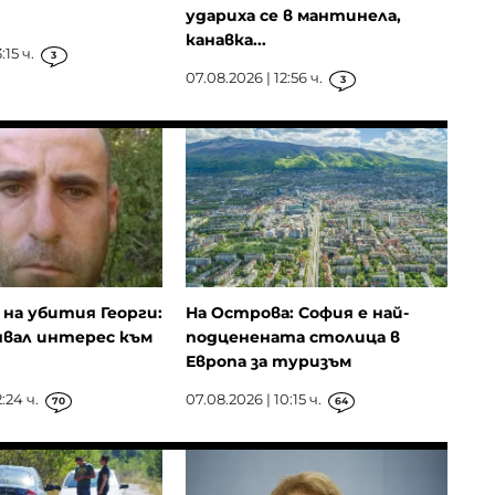
удариха се в мантинела,
канавка...
:15 ч.
3
07.08.2026 | 12:56 ч.
3
на убития Георги:
На Острова: София е най-
явал интерес към
подценената столица в
Европа за туризъм
:24 ч.
07.08.2026 | 10:15 ч.
70
64