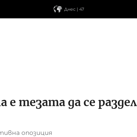
Днес | 47
 е тезата да се раздели
тивна опозиция