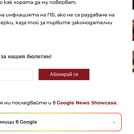
о как хората да му повярват.
 инфлацията на ПБ, ако не са раздаване на
мерки, каза той за първите законодателни
Потребителското доверие в
България расте през юли заради
оптимизма за икономиката
Корпоративните печалби в
Европа са напът да отчетат най-
силния си ръст от 2022 г.
ня ни последвайте и в
Google News Showcase.
→
ници в Google