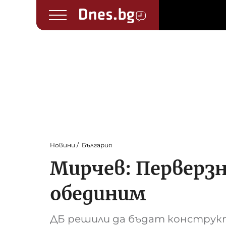
Новини
България
Мирчев: Перверзна
обединим
ДБ решили да бъдат конструк