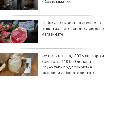
и без климатик
Наближава краят на двойното
етикетиране в левове и евро по
магазините
Фентанил за над 300 млн. евро и
крипто за 110 000 долара:
Служители под прикритие
разкрили лабораторията в
София