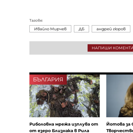
Тагове:
Ивайло Мирчев
ДБ
андрей гюров
НАПИШИ КОМЕНТ
БЪЛГАРИЯ
Риболовна мрежа изплува от
Йотова за 
от езеро Близнака в Рила
Творчеств