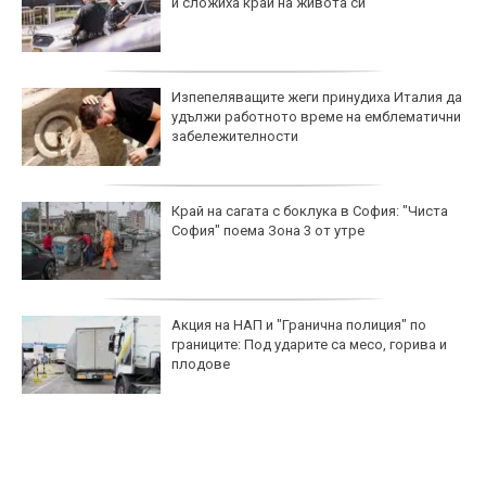
и сложиха край на живота си
Изпепеляващите жеги принудиха Италия да
удължи работното време на емблематични
забележителности
Край на сагата с боклука в София: "Чиста
София" поема Зона 3 от утре
Акция на НАП и "Гранична полиция" по
границите: Под ударите са месо, горива и
плодове