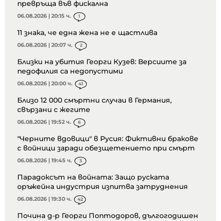
превръща във фискална
06.08.2026 | 20:15 ч.
1
11 знака, че една жена не е щастлива
06.08.2026 | 20:07 ч.
2
Близки на убития Георги Кузев: Версиите за
педофилия са недопустими
06.08.2026 | 20:00 ч.
41
Близо 12 000 смъртни случаи в Германия,
свързани с жегите
06.08.2026 | 19:52 ч.
6
"Черните вдовици" в Русия: Фиктивни бракове
с войници заради обезщетението при смърт
06.08.2026 | 19:45 ч.
3
Парадоксът на войната: Защо руската
оръжейна индустрия изпитва затруднения
06.08.2026 | 19:30 ч.
42
Почина д-р Георги Поптодоров, дългогодишен