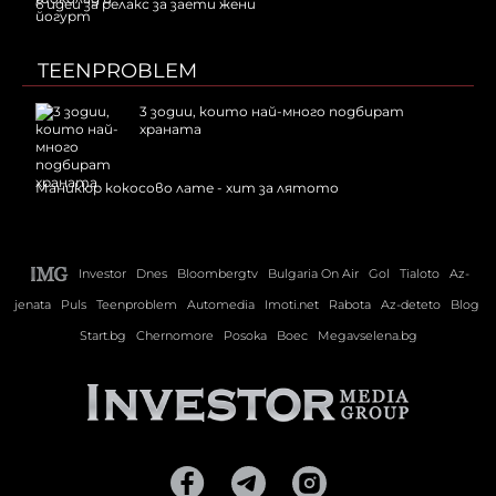
6 идеи за релакс за заети жени
TEENPROBLEM
3 зодии, които най-много подбират
храната
Маникюр кокосово лате - хит за лятото
Investor
Dnes
Bloombergtv
Bulgaria On Air
Gol
Tialoto
Az-
jenata
Puls
Teenproblem
Automedia
Imoti.net
Rabota
Az-deteto
Blog
Start.bg
Chernomore
Posoka
Boec
Megavselena.bg