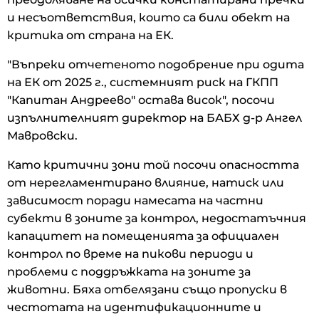
и несъответствия, които са били обект на
критика от страна на ЕК.
"Въпреки отчетеното подобрение при одита
на ЕК от 2025 г., системният риск на ГКПП
"Капитан Андреево" остава висок", посочи
изпълнителният директор на БАБХ д-р Ангел
Мавровски.
Като критични зони той посочи опасността
от нерегламентирано влияние, натиск или
зависимост поради намесата на частни
субекти в зоните за контрол, недостатъчния
капацитет на помещенията за официален
контрол по време на пикови периоди и
проблеми с поддръжката на зоните за
животни. Бяха отбелязани също пропуски в
честотата на идентификационните и