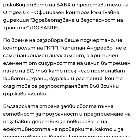
ръководството на БАБХ и представители на
Отдел G4 - Официален контрол към Главна
дирекция "Здравеопазване и безопасност на
храните" (DG SANTE).
По време на разговора беше подчертано, че
контролът на ГКПП "Капитан Андреево" не е
само национален ангажимент, а критичен
елемент от сигурността на целия вътрешен
пазар на ЕС, тъй като през него преминават
животни, храни, фуражи и растения, които
след това се разпространяват във всички
държави членки.
Българската страна заяви своята пълна
готовност за прозрачност и предприемане на
незабавни действия за повишаване на
ефективността на проверките, както и за
преодоляване на всички констатирани пречки