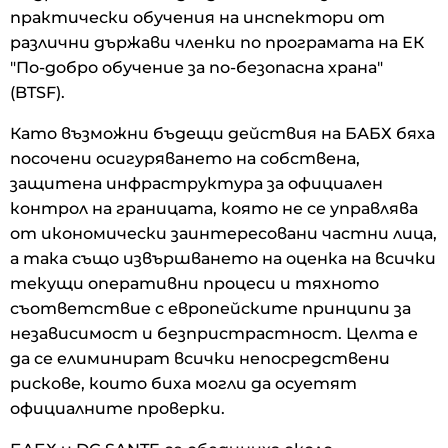
практически обучения на инспектори от
различни държави членки по програмата на ЕК
"По-добро обучение за по-безопасна храна"
(BTSF).
Като възможни бъдещи действия на БАБХ бяха
посочени осигуряването на собствена,
защитена инфраструктура за официален
контрол на границата, която не се управлява
от икономически заинтересовани частни лица,
а така също извършването на оценка на всички
текущи оперативни процеси и тяхното
съответствие с европейските принципи за
независимост и безпристрастност. Целта е
да се елиминират всички непосредствени
рискове, които биха могли да осуетят
официалните проверки.