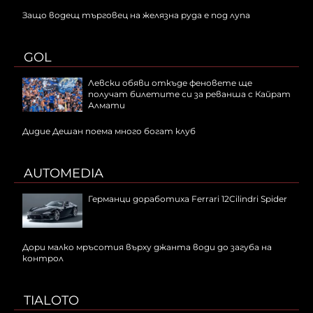
Защо водещ търговец на желязна руда е под лупа
GOL
Левски обяви откъде феновете ще
получат билетите си за реванша с Кайрат
Алмати
Дидие Дешан поема много богат клуб
AUTOMEDIA
Германци доработиха Ferrari 12Cilindri Spider
Дори малко мръсотия върху джанта води до загуба на
контрол
TIALOTO