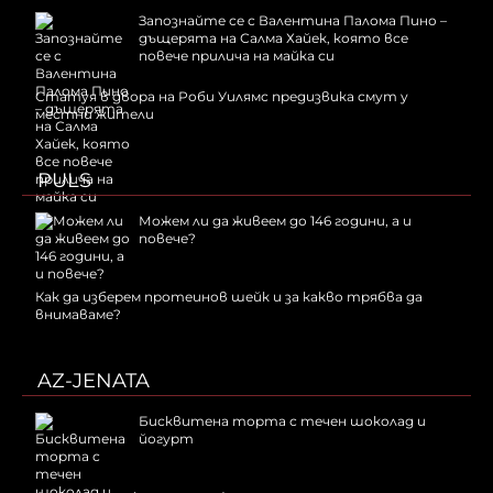
Запознайте се с Валентина Палома Пино –
дъщерята на Салма Хайек, която все
повече прилича на майка си
Статуя в двора на Роби Уилямс предизвика смут у
местни жители
PULS
Можем ли да живеем до 146 години, а и
повече?
Как да изберем протеинов шейк и за какво трябва да
внимаваме?
AZ-JENATA
Бисквитена торта с течен шоколад и
йогурт