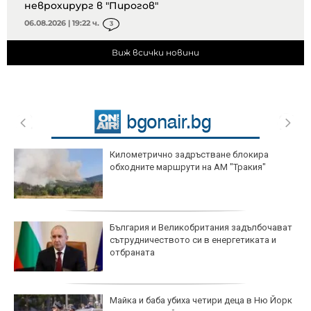
неврохирург в "Пирогов"
06.08.2026 | 19:22 ч.
3
Виж всички новини
Километрично задръстване блокира
обходните маршрути на АМ "Тракия"
България и Великобритания задълбочават
сътрудничеството си в енергетиката и
отбраната
Майка и баба убиха четири деца в Ню Йорк