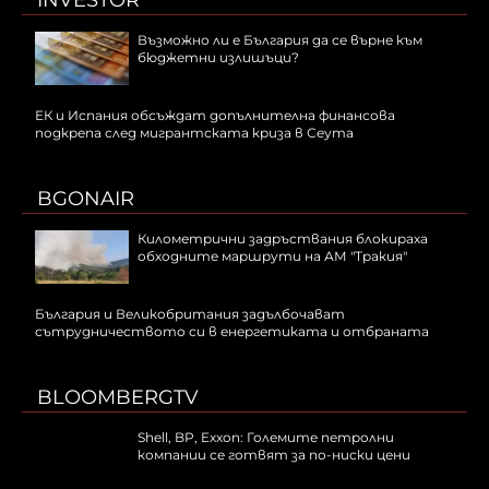
INVESTOR
Възможно ли е България да се върне към
бюджетни излишъци?
ЕК и Испания обсъждат допълнителна финансова
подкрепа след мигрантската криза в Сеута
BGONAIR
Километрични задръствания блокираха
обходните маршрути на АМ "Тракия"
България и Великобритания задълбочават
сътрудничеството си в енергетиката и отбраната
BLOOMBERGTV
Shell, BP, Exxon: Големите петролни
компании се готвят за по-ниски цени