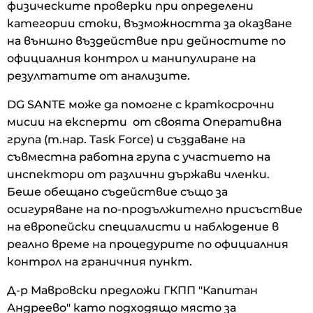
физическите проверки при определени
категории стоки, възможността за оказване
на външно въздействие при дейностите по
официалния контрол и манипулиране на
резултатите от анализите.
DG SANTE може да помогне с краткосрочни
мисии на експерти от своята Оперативна
група (т.нар. Task Force) и създаване на
съвместна работна група с участието на
инспектори от различни държави членки.
Беше обещано съдействие също за
осигуряване на по-продължително присъствие
на европейски специалисти и наблюдение в
реално време на процедурите по официалния
контрол на граничния пункт.
Д-р Мавровски предложи ГКПП "Капитан
Андреево" като подходящо място за