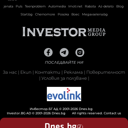
jenata
Puls
Teenproblem
Automedia
Imoti.net
Rabota
Az-deteto
Blog
Start.bg
Chernomore
Posoka
Boec
Megavselena.bg
ПОСЛЕДВАЙТЕ НИ
За нас
|
Екип
|
Контакти
|
Реклама
|
Поверителност
|
Условия за ползване
|
Инвестор.БГ АД © 2001-2026 Dnes.bg
Investor.BG AD © 2001-2026 Dnes.bg
All rights reserved.
Contact us