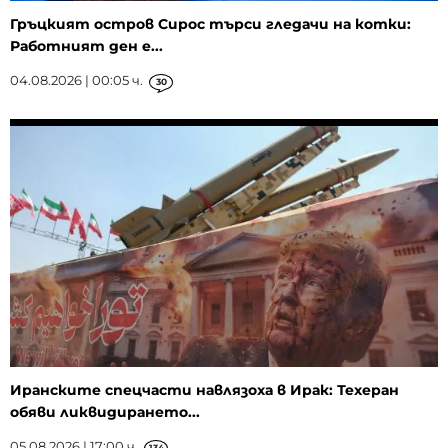
Гръцкият остров Сирос търси гледачи на котки:
Работният ден е...
04.08.2026 | 00:05 ч.
30
Иранските спецчасти навлязоха в Ирак: Техеран
обяви ликвидирането...
05.08.2026 | 17:00 ч.
134