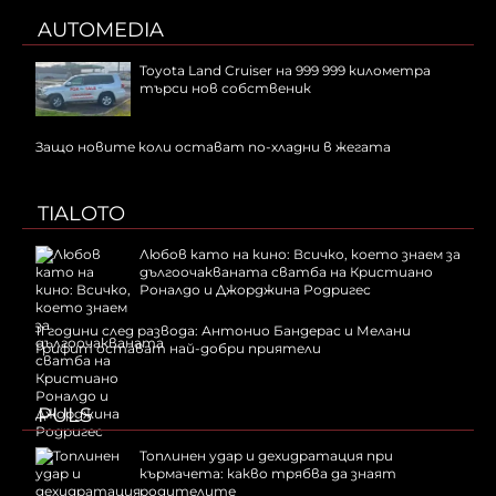
AUTOMEDIA
Toyota Land Cruiser на 999 999 километра
търси нов собственик
Защо новите коли остават по-хладни в жегата
TIALOTO
Любов като на кино: Всичко, което знаем за
дългоочакваната сватба на Кристиано
Роналдо и Джорджина Родригес
11 години след развода: Антонио Бандерас и Мелани
Грифит остават най-добри приятели
PULS
Топлинен удар и дехидратация при
кърмачета: какво трябва да знаят
родителите