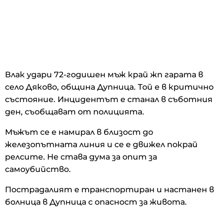
Влак удари 72-годишен мъж край жп гарата в
село Дяково, община Дупница. Той е в критично
състояние. Инцидентът е станал в съботния
ден, съобщават от полицията.
Мъжът се е намирал в близост до
железопътната линия и се е движел покрай
релсите. Не става дума за опит за
самоубийство.
Пострадалият е транспортиран и настанен в
болница в Дупница с опасност за живота.