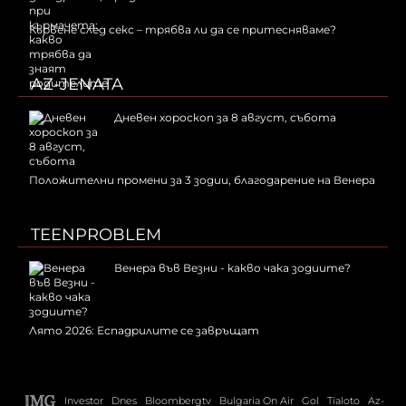
Кървене след секс – трябва ли да се притесняваме?
AZ-JENATA
Дневен хороскоп за 8 август, събота
Положителни промени за 3 зодии, благодарение на Венера
TEENPROBLEM
Венера във Везни - какво чака зодиите?
Лято 2026: Еспадрилите се завръщат
Investor
Dnes
Bloombergtv
Bulgaria On Air
Gol
Tialoto
Az-