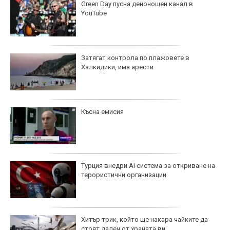
Green Day пусна денонощен канал в
YouTube
Затягат контрола по плажовете в
Халкидики, има арести
Късна емисия
Турция внедри AI система за откриване на
терористични организации
Хитър трик, който ще накара чайките да
стоят далеч от храната ви