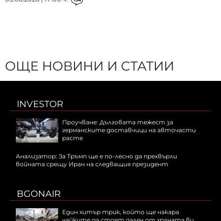
ОЩЕ НОВИНИ И СТАТИИ
INVESTOR
Проучване: Дълговата тежест за
германските доставчици на авточасти
расте
Анализатор: За Тръмп ще е по-лесно да прехвърли
войната срещу Иран на следващия президент
BGONAIR
Един хитър трик, който ще накара
чайките да стоят далеч от храната ви