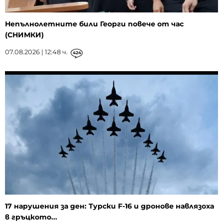
Непълнолетните били Георги повече от час
(СНИМКИ)
07.08.2026 | 12:48 ч.
424
17 нарушения за ден: Турски F-16 и дронове навлязоха
в гръцкото...