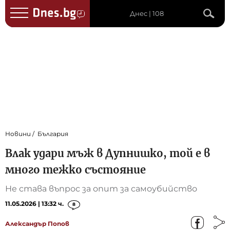
Днес | 108
Новини
България
Влак удари мъж в Дупнишко, той е в
много тежко състояние
Не става въпрос за опит за самоубийство
11.05.2026 | 13:32 ч.
8
Александър Попов