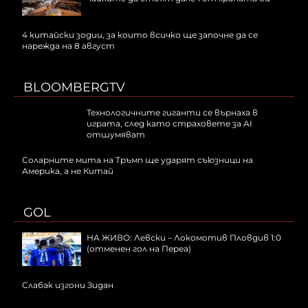
4 китайски зодии, за които всичко ще започне да се
нарежда на 8 август
BLOOMBERGTV
Технологичните гиганти се върнаха в
играта, след като страховете за AI
отшумяват
Соларните мита на Тръмп ще ударят съюзници на
Америка, а не Китай
GOL
НА ЖИВО: Левски – Локомотив Пловдив 1:0
(отменен гол на Переа)
Слабак изгони Зидан