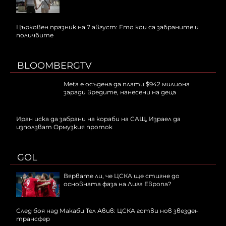
Църковен празник на 7 август: Ето кои са забраните и
поличбите
BLOOMBERGTV
Meta е осъдена да плати $942 милиона
заради вредите, нанесени на деца
Иран иска да забрани на кораби на САЩ, Израел да
използват Ормузкия проток
GOL
Вярвате ли, че ЦСКА ще стигне до
основната фаза на Лига Европа?
След боя над Макаби Тел Авив: ЦСКА готви нов звезден
трансфер