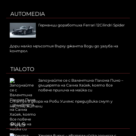
AUTOMEDIA
Германци доработиха Ferrari 12Cilindri Spider
Дори малко мръсотия върху джанта води до загуба на
контрол
TIALOTO
Запознайте се с Валентина Палома Пино –
дъщерята на Салма Хайек, която все
повече прилича на майка си
Статуя в двора на Роби Уилямс предизвика смут у
местни жители
PULS
Хендра вирус – австралийска зооноза с