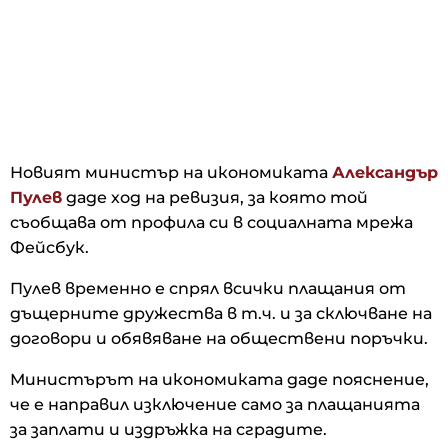
Новият министър на икономиката
Александър
Пулев
даде ход на ревизия, за която той
съобщава от профила си в социалната мрежа
Фейсбук.
Пулев временно е спрял всички плащания от
дъщерните дружества в т.ч. и за сключване на
договори и обявяване на обществени поръчки.
Министърът на икономиката даде пояснение,
че е направил изключение само за плащанията
за заплати и издръжка на сградите.