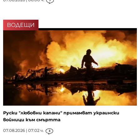
7
ВОДЕЩИ
Руски "любовни капани" примамват украински
войници към смъртта
07.08.2026 | 07:02 ч.
3