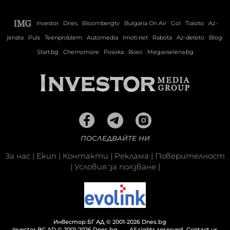
Investor
Dnes
Bloombergtv
Bulgaria On Air
Gol
Tialoto
Az-
jenata
Puls
Teenproblem
Automedia
Imoti.net
Rabota
Az-deteto
Blog
Start.bg
Chernomore
Posoka
Boec
Megavselena.bg
ПОСЛЕДВАЙТЕ НИ
За нас
|
Екип
|
Контакти
|
Реклама
|
Поверителност
|
Условия за ползване
|
Инвестор.БГ АД © 2001-2026 Dnes.bg
Investor.BG AD © 2001-2026 Dnes.bg
All rights reserved.
Contact us