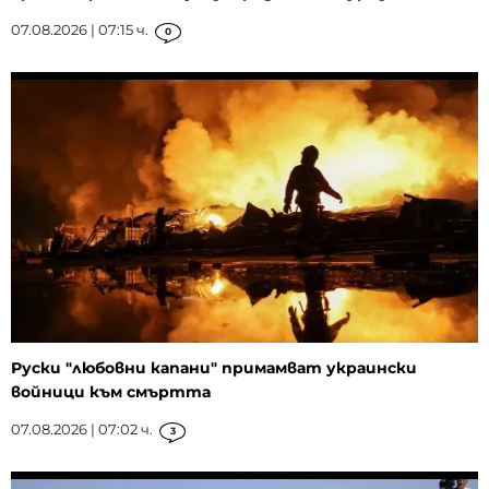
07.08.2026 | 07:15 ч.
0
Руски "любовни капани" примамват украински
войници към смъртта
07.08.2026 | 07:02 ч.
3