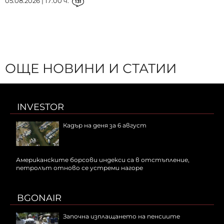
05.08.2026 | 17:00 ч.
131
ОЩЕ НОВИНИ И СТАТИИ
INVESTOR
Кадър на деня за 6 август
Американските борсови индекси са в отстъпление,
петролът отново се устреми нагоре
BGONAIR
Започна изплащането на пенсиите