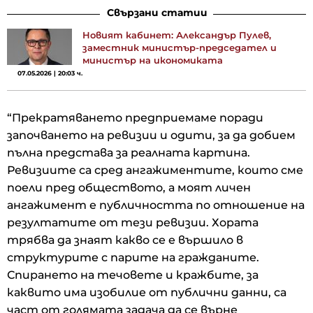
Свързани статии
Новият кабинет: Александър Пулев,
заместник министър-председател и
министър на икономиката
07.05.2026 | 20:03 ч.
“Прекратяването предприемаме поради
започването на ревизии и одити, за да добием
пълна представа за реалната картина.
Ревизиите са сред ангажиментите, които сме
поели пред обществото, а моят личен
ангажимент е публичността по отношение на
резултатите от тези ревизии. Хората
трябва да знаят какво се е вършило в
структурите с парите на гражданите.
Спирането на течовете и кражбите, за
каквито има изобилие от публични данни, са
част от голямата задача да се върне