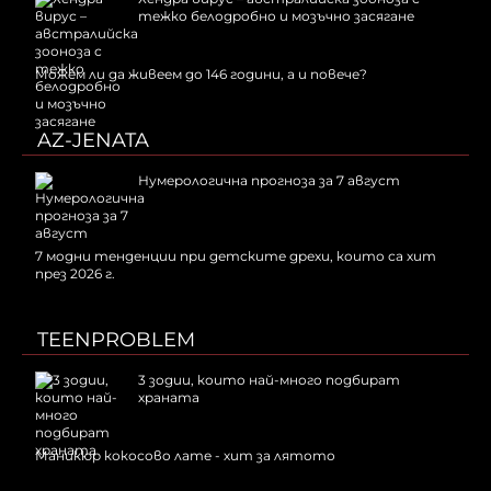
тежко белодробно и мозъчно засягане
Можем ли да живеем до 146 години, а и повече?
AZ-JENATA
Нумерологична прогноза за 7 август
7 модни тенденции при детските дрехи, които са хит
през 2026 г.
TEENPROBLEM
3 зодии, които най-много подбират
храната
Маникюр кокосово лате - хит за лятото