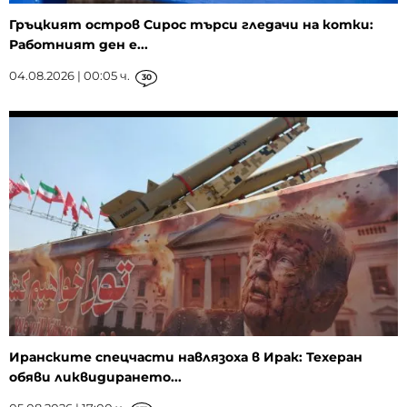
Гръцкият остров Сирос търси гледачи на котки:
Работният ден е...
04.08.2026 | 00:05 ч.
30
Иранските спецчасти навлязоха в Ирак: Техеран
обяви ликвидирането...