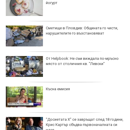
йогурт
Сметище в Пловдив: Общината го чисти,
нарушителите го възстановяват
От Helpbook: Не съм виждала по-мръсно
място от столичния кв. "Левски"
Късна емисия
"Досиетата Х" се завръщат след 18 години,
Крис Картър сбъдва първоначалната си
идея