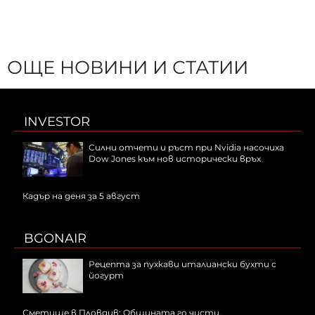
ОЩЕ НОВИНИ И СТАТИИ
INVESTOR
Силни отчети и ръст при Nvidia насочиха
Dow Jones към нов исторически връх
Кадър на деня за 5 август
BGONAIR
Рецепта за пухкави италиански бухти с
йогурт
Сметище в Пловдив: Общината го чисти,