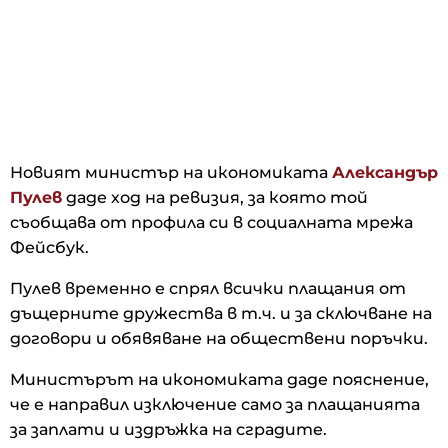
Новият министър на икономиката
Александър
Пулев
даде ход на ревизия, за която той
съобщава от профила си в социалната мрежа
Фейсбук.
Пулев временно е спрял всички плащания от
дъщерните дружества в т.ч. и за сключване на
договори и обявяване на обществени поръчки.
Министърът на икономиката даде пояснение,
че е направил изключение само за плащанията
за заплати и издръжка на сградите.