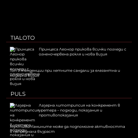
TIALOTO
Принцеса Леонор прикова всички погледи с
огненочервена рокля и нова визия
Топ 9 тенденции при летните сандали за елегантна и
модерна визия
PULS
Лазерна литотрипсия на конкремент в
уретера – подходи, показания и
противопоказания
Мултивитамините може да подпомогне активността
в напреднала възраст