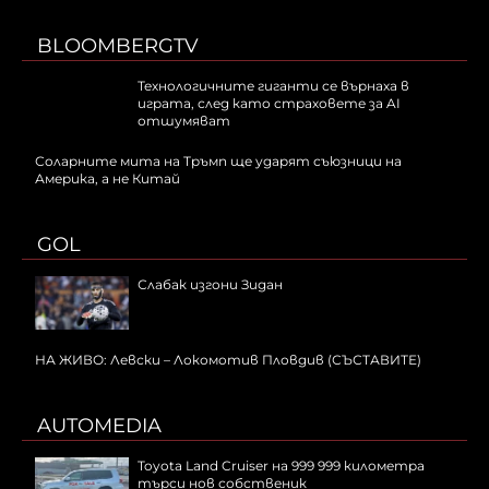
BLOOMBERGTV
Технологичните гиганти се върнаха в
играта, след като страховете за AI
отшумяват
Соларните мита на Тръмп ще ударят съюзници на
Америка, а не Китай
GOL
Слабак изгони Зидан
НА ЖИВО: Левски – Локомотив Пловдив (СЪСТАВИТЕ)
AUTOMEDIA
Toyota Land Cruiser на 999 999 километра
търси нов собственик