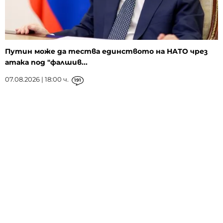
Путин може да тества единството на НАТО чрез
атака под "фалшив...
07.08.2026 | 18:00 ч.
191