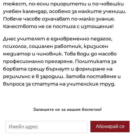
тежест, по-ясни приоритети и по-човешки
учебен календар, особено за малките ученици.
Повече часове означават по-малко знание.
Качеството не се постига с изтощение!
Днес учителят е едновременно педагог,
психолог, социален работник, кризисен
медиатор и чиновник. Това води до масово
професионално прегаряне. Политиката за
борбата срещу бърнаут и формиране на
резилиънс е в зародиш. Затова поставяме и
въпроса за статута на учителския труд.