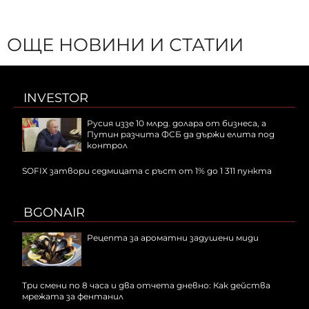
ОЩЕ НОВИНИ И СТАТИИ
INVESTOR
Русия иззе 10 млрд. долара от бизнеса, а
Путин разчита ФСБ да държи елита под
контрол
SOFIX затвори седмицата с ръст от 1% до 1 311 пункта
BGONAIR
Рецепта за ароматни задушени миди
Три смени по 8 часа и два отчета дневно: Как действа
мрежата за фентанил