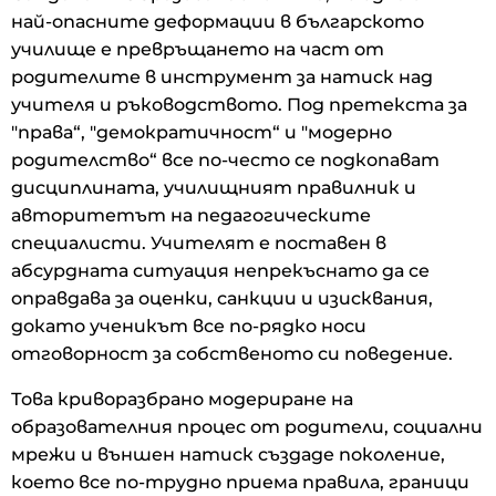
най-опасните деформации в българското
училище е превръщането на част от
родителите в инструмент за натиск над
учителя и ръководството. Под претекста за
"права“, "демократичност“ и "модерно
родителство“ все по-често се подкопават
дисциплината, училищният правилник и
авторитетът на педагогическите
специалисти. Учителят е поставен в
абсурдната ситуация непрекъснато да се
оправдава за оценки, санкции и изисквания,
докато ученикът все по-рядко носи
отговорност за собственото си поведение.
Това криворазбрано модериране на
образователния процес от родители, социални
мрежи и външен натиск създаде поколение,
което все по-трудно приема правила, граници