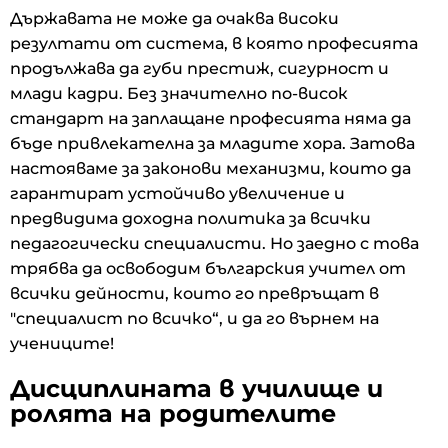
Държавата не може да очаква високи
резултати от система, в която професията
продължава да губи престиж, сигурност и
млади кадри. Без значително по-висок
стандарт на заплащане професията няма да
бъде привлекателна за младите хора. Затова
настояваме за законови механизми, които да
гарантират устойчиво увеличение и
предвидима доходна политика за всички
педагогически специалисти. Но заедно с това
трябва да освободим българския учител от
всички дейности, които го превръщат в
"специалист по всичко“, и да го върнем на
учениците!
Дисциплината в училище и
ролята на родителите