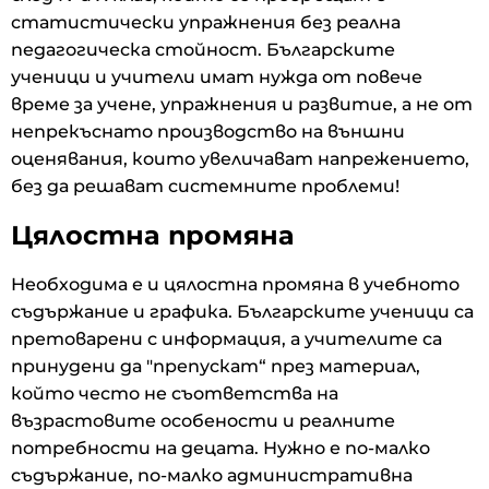
статистически упражнения без реална
педагогическа стойност. Българските
ученици и учители имат нужда от повече
време за учене, упражнения и развитие, а не от
непрекъснато производство на външни
оценявания, които увеличават напрежението,
без да решават системните проблеми!
Цялостна промяна
Необходима е и цялостна промяна в учебното
съдържание и графика. Българските ученици са
претоварени с информация, а учителите са
принудени да "препускат“ през материал,
който често не съответства на
възрастовите особености и реалните
потребности на децата. Нужно е по-малко
съдържание, по-малко административна