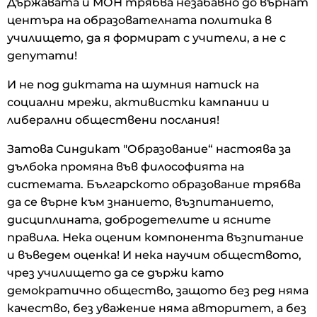
Държавата и МОН трябва незабавно до върнат
центъра на образователната политика в
училището, да я формират с учители, а не с
депутати!
И не под диктата на шумния натиск на
социални мрежи, активистки кампании и
либерални обществени послания!
Затова Синдикат "Образование“ настоява за
дълбока промяна във философията на
системата. Българското образование трябва
да се върне към знанието, възпитанието,
дисциплината, добродетелите и ясните
правила. Нека оценим компонента възпитание
и въведем оценка! И нека научим обществото,
чрез училището да се държи като
демократично общество, защото без ред няма
качество, без уважение няма авторитет, а без