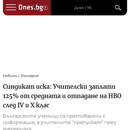
Днес | 95
Новини
България
Синдикат иска: Учителски заплати
125% от средната и отпадане на НВО
след IV и X клас
Българските ученици са претоварени с
информация, а учителите "препускат“ през
материала