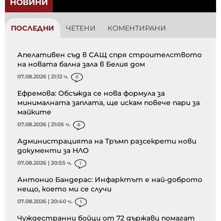
НОВИНИ
ПОСЛЕДНИ
ЧЕТЕНИ
КОМЕНТИРАНИ
Апелативен съд в САЩ спря строителството
на новата бална зала в Белия дом
07.08.2026 | 21:12 ч.
0
Ефремова: Обсъжда се нова формула за
минималната заплата, ще искам повече пари за
майките
07.08.2026 | 21:05 ч.
6
Администрацията на Тръмп разсекрети нови
документи за НЛО
07.08.2026 | 20:55 ч.
1
Антонио Бандерас: Инфарктът е най-доброто
нещо, което ми се случи
07.08.2026 | 20:40 ч.
1
Чуждестранни бойци от 72 държави помагат