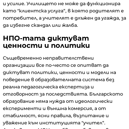
и усилие. Училището не може да функционира
като "клиентска услуга“, в която родителят е
потребител, а учителят е длъжен да угажда, за
да избегне скандал или жалба.
НПО-тата диктуват
ценности и политики
Същевременно неправителствени
организации все по-често се опитват да
диктуват политики, ценности и модели на
поведение в образователната система без
реална педагогическа експертиза и
отговорност за последствията. Българското
образование няма нужда от идеологически
експерименти и външна комерсия, а от
стабилност, ясни правила, възпитание и
уважение към институцията "учител“.