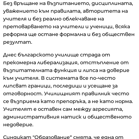
Без връщане на възпитанието, дисциплината,
уважението към правилата, авторитета на
учителя и без реално облекчаване на
претоварването на учители и ученици, всяка
реформа ще остане формална и без обществен
резултат.
Днес българското училище страда от
прекомерна либерализация, отстъпление от
възпитателната функция и липса на доверие
към учителя. В системата все по-често
липсват граници, последици и усещане за
отговорност. Училищният правилник често
се възприема като препоръка, а не като норма.
Учителят е оставен сам между агресията,
административния натиск и общественото
недоверие.
Синдикат "Образование“ смята, че една от