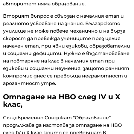
авторитет няма образование.
Вторият въпрос е свързан с началния етап и
реалното усвояване на знания. Българското
училище не може повече механично и на бърза
скорост да превежда учениците през целия
начален етап, при явни езикови, образователни
и социални дефицити. Нужно е възстановяване
на повтаряне на клас в началния етап при
езикови и социални неумения, защото ранният
компромис днес се превръща неграмотност и
арогантност утре.
Отпадане на НВО след IV и X
клас,
Същевременно Синдикат "Образование“
продължава да настоява за отпадане на НВО
след IV и X клас, които се превръщат в