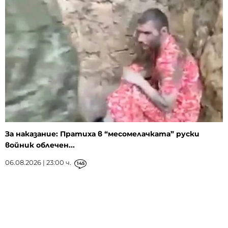
За наказание: Пратиха в “месомелачката” руски
войник облечен...
06.08.2026 | 23:00 ч.
145