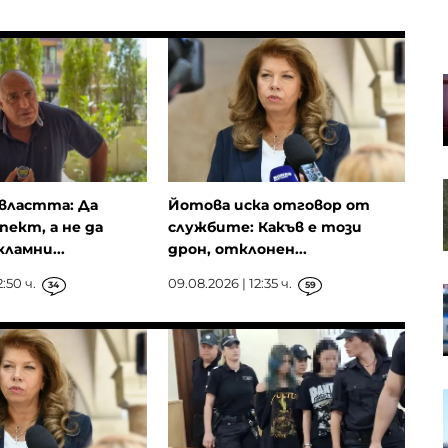
Натискът на Путин за
намаляване на лихвите засилва
напрежението върху Набиулина
Климатиците не предлагат най-
 властта: Да
Йотова иска отговор от
доброто решение за охлаждане
на градовете
пект, а не да
службите: Какъв е този
ламни...
дрон, отклонен...
:50 ч.
09.08.2026 | 12:35 ч.
34
59
Истинските причини да се
страхуваме от AI и оръжията за
масово унищожение
Ударът срещу Coinkite показа, че
защитата на биткойн се оказва
трудно начинание