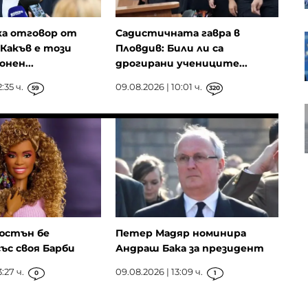
ка отговор от
Садистичната гавра в
Германия губи основните си
Какъв е този
Пловдив: Били ли са
пазари, но износът расте през
нен...
дрогирани учениците...
полугодието
:35 ч.
09.08.2026 | 10:01 ч.
59
320
Японски изобретател превръща
почвата в източник на
електричество
юстън бе
Петер Мадяр номинира
ъс своя Барби
Андраш Бака за президент
:27 ч.
09.08.2026 | 13:09 ч.
0
1