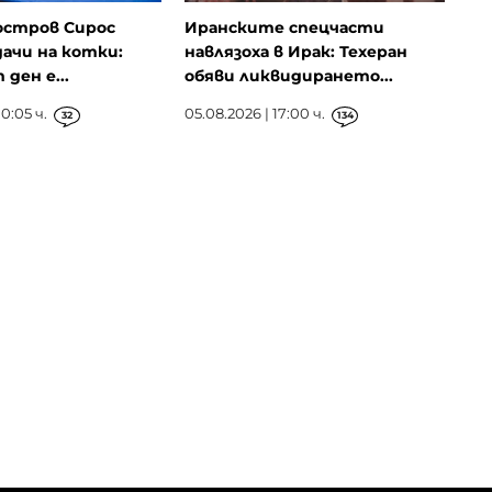
остров Сирос
Иранските спецчасти
ачи на котки:
навлязоха в Ирак: Техеран
ден е...
обяви ликвидирането...
0:05 ч.
05.08.2026 | 17:00 ч.
32
134