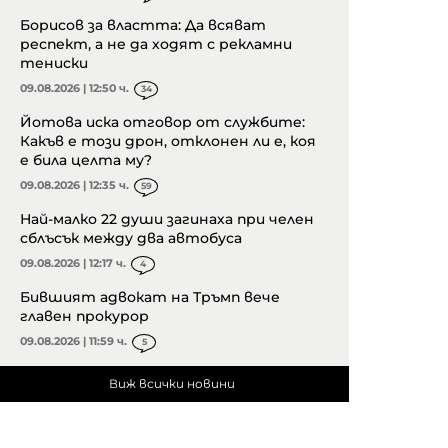
Борисов за властта: Да всяват
респект, а не да ходят с рекламни
тениски
09.08.2026 | 12:50 ч.
34
Йотова иска отговор от службите:
Какъв е този дрон, отклонен ли е, коя
е била целта му?
09.08.2026 | 12:35 ч.
59
Най-малко 22 души загинаха при челен
сблъсък между два автобуса
09.08.2026 | 12:17 ч.
4
Бившият адвокат на Тръмп вече
главен прокурор
09.08.2026 | 11:59 ч.
5
Виж всички новини