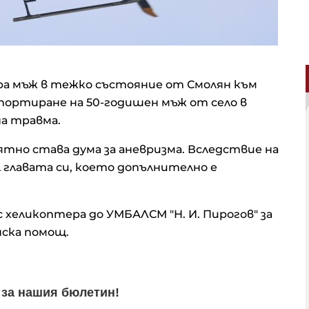
а мъж в тежко състояние от Смолян към
портиране на 50-годишен мъж от село в
а травма.
тно става дума за аневризма. Вследствие на
л главата си, което допълнително е
еликоптера до УМБАЛСМ "Н. И. Пирогов" за
нска помощ.