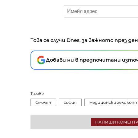
Това се случи Dnes, за важното през де
Добави ни в предпочитани източ
Тагове:
Смолян
софия
медицински хеликоп
НАПИШИ КОМЕНТ