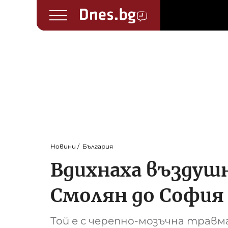
Новини
България
Вдихнаха въздуш
Смолян до София
Той е с черепно-мозъчна травм