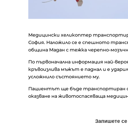
Медицински хеликоптер транспортир
София. Наложило се е спешното транс
община Мадан с тежка черепно-мозъчн
По първоначална информация най-вероя
кръвоизлива мъжът е паднал и е удари
усложнило състоянието му.
Пациентът ще бъде транспортиран с х
оказване на животоспасяваща медици