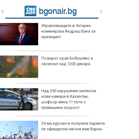
Управляващите в Унгария
номинираха Андраш Бака за
президент
Пожарът край Бобошево е
засегнал над 1200 декара
Над 350 нарушения засякоха
нови камери в Казанлък,
шофьор мина 11 пъти с
превишена скорост
35-ма курсанти получиха първите
си офицерски пагони във Варна