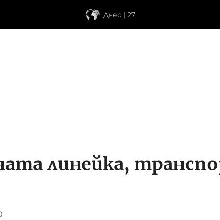
Днес | 27
ната линейка, трансп
а