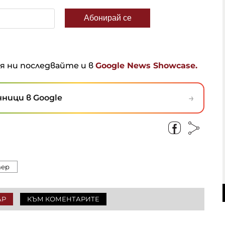
ня ни последвайте и в
Google News Showcase.
→
ници в Google
тер
АР
КЪМ КОМЕНТАРИТЕ