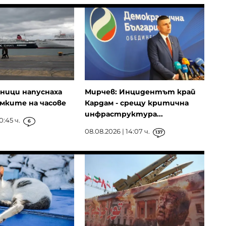
ници напуснаха
Мирчев: Инцидентът край
мките на часове
Кардам - срещу критична
инфраструктура...
0:45 ч.
6
08.08.2026 | 14:07 ч.
137