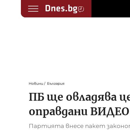
Новини
България
ПБ ще овладява ц
оправдани ВИДЕО
Партията внесе пакет законоп