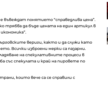
Проучване: Дълговата тежест за
германските доставчици на
авточасти расте
че въвеждат понятието “справедлива цена”.
о трябва да бъде цената на един артикул в
Анализатор: За Тръмп ще е по-
 икономика”.
лесно да прехвърли войната
срещу Иран на следващия
рговските вериги, както и да служи като
президент
ето. Всички изброени мерки са пазарни.
владяване на спекулативните процеси в
а със спекулата и край на пировете по
ани, които вече са се справили с