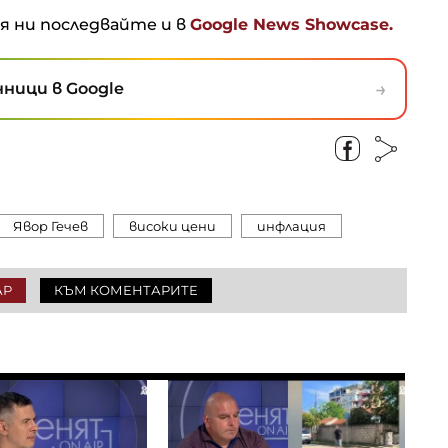
ня ни последвайте и в
Google News Showcase.
→
ници в Google
Явор Гечев
високи цени
инфлация
АР
КЪМ КОМЕНТАРИТЕ