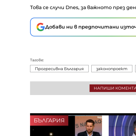
Това се случи Dnes, за важното през де
Добави ни в предпочитани източ
Тагове:
Прогресивна България
законопроект
НАПИШИ КОМЕНТ
БЪЛГАРИЯ