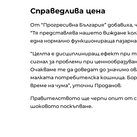
Справедлива цена
От “Прогресивна България” добавиха, 
“Тя представлява нашето виждане колк
една нормално функционираща пазарна
“Целта е дисциплиниращ ефект при тъ
сигнал за проблеми при ценнообразуван
Очакваме те да доведат до значимо о
малката потребителска кошница. Борб
време на чума”, уточни Проданов.
Правителството ще черпи опит от стр
шоковото поскъпване.