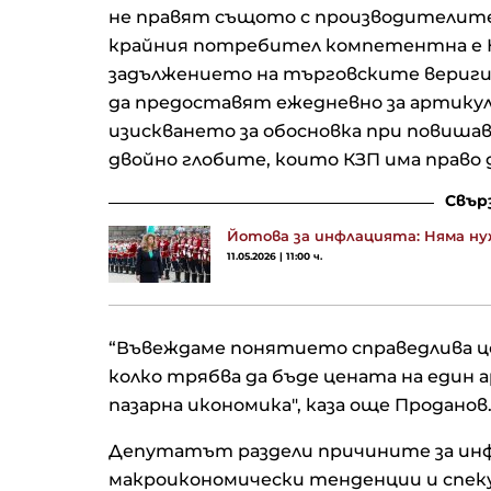
не правят същото с производителит
крайния потребител компетентна е КЗ
задължението на търговските вериги 
да предоставят ежедневно за артикул
изискването за обосновка при повишав
двойно глобите, които КЗП има право д
Свър
Йотова за инфлацията: Няма ну
11.05.2026 | 11:00 ч.
“Въвеждаме понятието справедлива ц
колко трябва да бъде цената на един
пазарна икономика", каза още Проданов
Депутатът раздели причините за инф
макроикономически тенденции и спеку