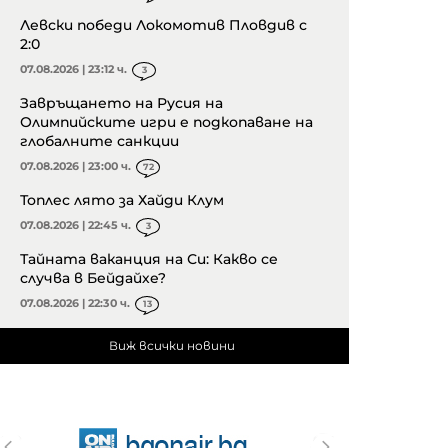
Левски победи Локомотив Пловдив с
2:0
07.08.2026 | 23:12 ч.
3
Завръщането на Русия на
Олимпийските игри е подкопаване на
глобалните санкции
07.08.2026 | 23:00 ч.
72
Топлес лято за Хайди Клум
07.08.2026 | 22:45 ч.
3
Тайната ваканция на Си: Какво се
случва в Бейдайхе?
07.08.2026 | 22:30 ч.
13
Виж всички новини