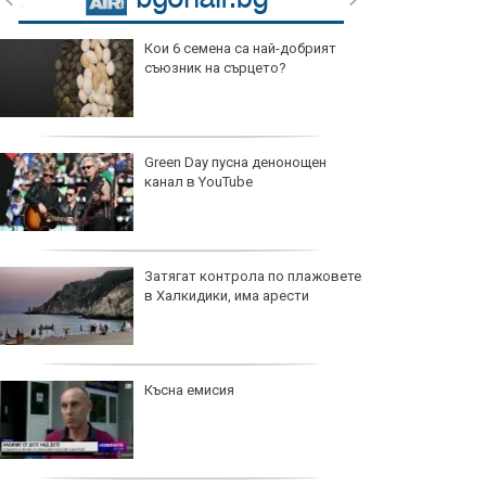
Кои 6 семена са най-добрият
съюзник на сърцето?
Green Day пусна денонощен
канал в YouTube
Затягат контрола по плажовете
в Халкидики, има арести
Късна емисия