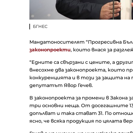
БГНЕС
Мандатоносителят “Прогресивна Бълг
законопроекти
, които внася за разгл
“Едните са свързани с цените, а друг
внесохме два законопроекта, които п
конкуренцията и в този за защита на
депутатът Явор Гечев.
В законопроекта за промени в Закона 
три основни неща. От досегашните 13
допълват и така стават 31. По отнош
ясно, че всяка продукция по цялата ве