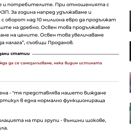
е и потребителите. При отношенията с
П. За година напред удължаваме и
S&P 500 записа нов рекорд в
очакване на отварянето на
с оборот над 10 милиона евро да продължат
Ормузкия проток
ите на дребно. Освен това продължаваме
ане на цените. Освен това увеличаваме
а налага”, съобщи Проданов.
Кадър на деня за 7 август
зани статии
жда да се самозалъгваме, нека видим истината
Кредитите у нас нараснаха с
повече от 16% за година до
близо 66 млрд. евро в края на
юни
ена - "тя представлява нашето виждане
 артикул в една нормално функционираща
Апелативният съд не позволи на
.
Тръмп да строи новата бална
зала в Белия дом
лацията на три групи - външни шокове,
ла.