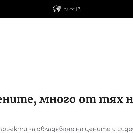
Днес | 3
ените, много от тях 
роекти за овладяване на цените и съд