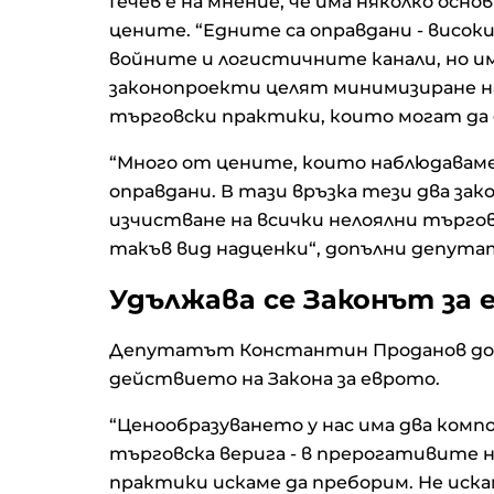
Гечев е на мнение, че има няколко осн
цените. “Едните са оправдани - висок
войните и логистичните канали, но и
законопроекти целят минимизиране на
търговски практики, които могат да 
“Много от цените, които наблюдаваме
оправдани. В тази връзка тези два зак
изчистване на всички нелоялни търго
такъв вид надценки“, допълни депут
Удължава се Законът за
Депутатът Константин Проданов доб
действието на Закона за еврото.
“Ценообразуването у нас има два ком
търговска верига - в прерогативите 
практики искаме да преборим. Не иска