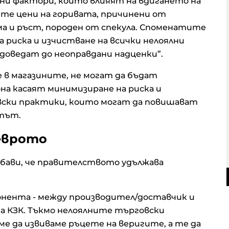
овни фактори, които влияят на вдигането на
ите цени на горивата, причинени от
ма и ръст, породен от спекула. Споменатите
 риска и изчистване на всички нелоялни
доведат до неоправдани надценки”.
 в магазините, не могат да бъдат
она касаят минимизиране на риска и
вски практики, които могат да повишават
атът.
 еврото
ави, че правителството удължава
понента - между производител/доставчик и
на КЗК. Тъкмо нелоялните търговски
ме да извиваме ръцете на веригите, а те да