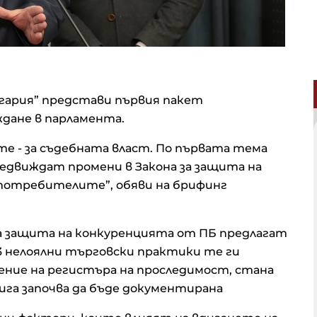
ария” представи първия пакет
еждане в парламента.
ите - за съдебната власт. По първата тема
редвиждат промени в Закона за защита на
 потребителите”, обяви на брифинг
за защита на конкуренцията от ПБ предлагат
 нелоялни търговски практики те ги
ение на регистъра на проследимост, стана
рига започва да бъде документирана