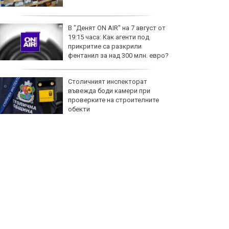
В "Денят ON AIR" на 7 август от
19:15 часа: Как агенти под
прикритие са разкрили
фентанил за над 300 млн. евро?
Столичният инспекторат
въвежда боди камери при
проверките на строителните
обекти