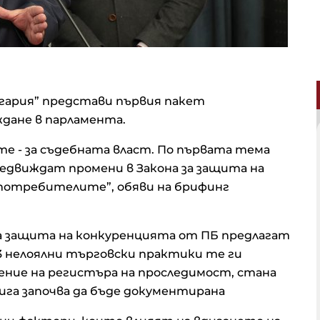
ария” представи първия пакет
еждане в парламента.
ите - за съдебната власт. По първата тема
редвиждат промени в Закона за защита на
 потребителите”, обяви на брифинг
за защита на конкуренцията от ПБ предлагат
 нелоялни търговски практики те ги
ение на регистъра на проследимост, стана
рига започва да бъде документирана