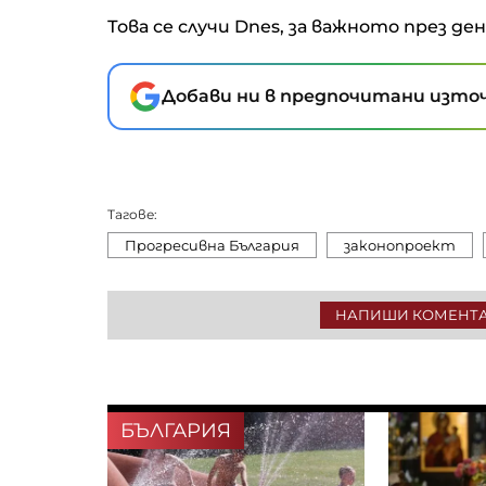
Това се случи Dnes, за важното през де
Добави ни в предпочитани източ
Тагове:
Прогресивна България
законопроект
НАПИШИ КОМЕНТ
БЪЛГАРИЯ