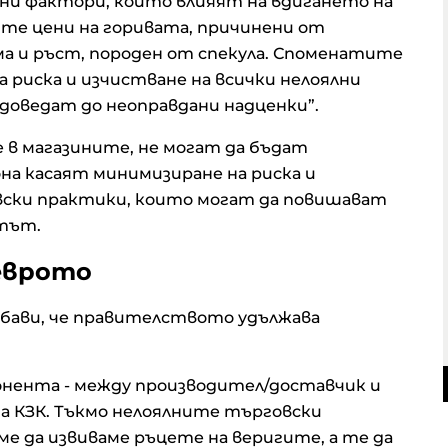
овни фактори, които влияят на вдигането на
ите цени на горивата, причинени от
ма и ръст, породен от спекула. Споменатите
 риска и изчистване на всички нелоялни
доведат до неоправдани надценки”.
 в магазините, не могат да бъдат
она касаят минимизиране на риска и
вски практики, които могат да повишават
атът.
 еврото
ави, че правителството удължава
понента - между производител/доставчик и
на КЗК. Тъкмо нелоялните търговски
ме да извиваме ръцете на веригите, а те да