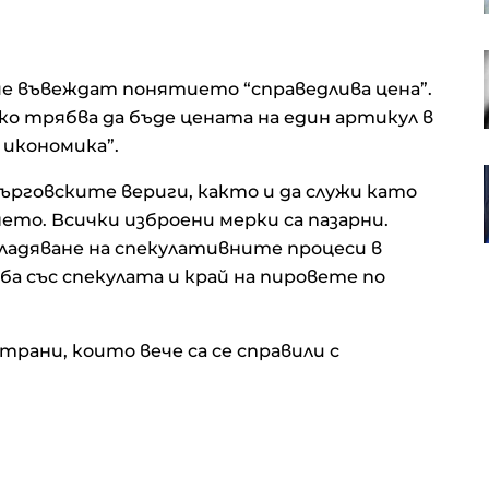
AI участва в разработването на
първите вируси за борба с
че въвеждат понятието “справедлива цена”.
устойчиви на лекарства
о трябва да бъде цената на един артикул в
бактерии
 икономика”.
ЕС санкционира още петима
рговските вериги, както и да служи като
руснаци, свързани с военно-
промишления комплекс
ето. Всички изброени мерки са пазарни.
владяване на спекулативните процеси в
а със спекулата и край на пировете по
ани, които вече са се справили с