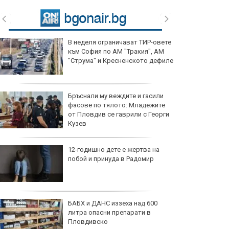
В неделя ограничават ТИР-овете
към София по АМ "Тракия", АМ
"Струма" и Кресненското дефиле
Бръснали му веждите и гасили
фасове по тялото: Младежите
от Пловдив се гаврили с Георги
Кузев
12-годишно дете е жертва на
побой и принуда в Радомир
БАБХ и ДАНС иззеха над 600
литра опасни препарати в
Пловдивско