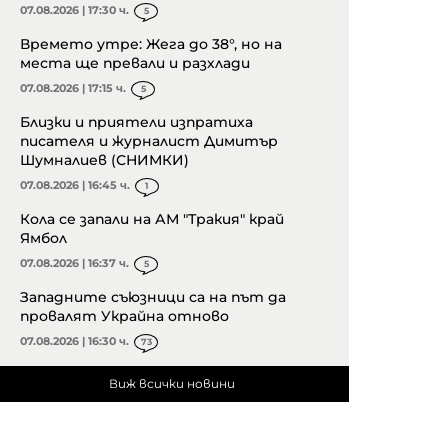
07.08.2026 | 17:30 ч.
5
Времето утре: Жега до 38°, но на
места ще превали и разхлади
07.08.2026 | 17:15 ч.
5
Близки и приятели изпратиха
писателя и журналист Димитър
Шумналиев (СНИМКИ)
07.08.2026 | 16:45 ч.
1
Кола се запали на АМ "Тракия" край
Ямбол
07.08.2026 | 16:37 ч.
5
Западните съюзници са на път да
провалят Украйна отново
07.08.2026 | 16:30 ч.
73
Виж всички новини