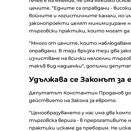
Гечев е на мнение, че има няколко осн
цените. “Едните са оправдани - висок
войните и логистичните канали, но и
законопроекти целят минимизиране на
търговски практики, които могат да 
“Много от цените, които наблюдаваме
оправдани. В тази връзка тези два зак
изчистване на всички нелоялни търго
такъв вид надценки“, допълни депут
Удължава се Законът за
Депутатът Константин Проданов доб
действието на Закона за еврото.
“Ценообразуването у нас има два ком
търговска верига - в прерогативите 
практики искаме да преборим. Не иска