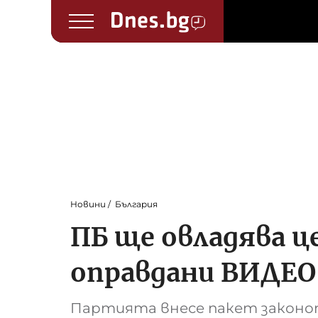
Новини
България
ПБ ще овладява ц
оправдани ВИДЕО
Партията внесе пакет законоп