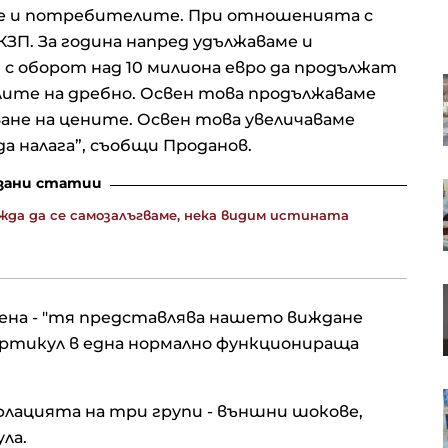
е и потребителите. При отношенията с
П. За година напред удължаваме и
с оборот над 10 милиона евро да продължат
ЕК е одобрила Naspers да
ите на дребно. Освен това продължаваме
разшири дела си в eMAG до над
ане на цените. Освен това увеличаваме
90%
а налага”, съобщи Проданов.
зани статии
Ще успеят ли филмовите
микродрами на студентите да
жда да се самозалъгваме, нека видим истината
решат проблемите в НАТФИЗ
iBanFirst: Август традиционно
създава напрежение на
ена - "тя представлява нашето виждане
валутните пазари
 артикул в една нормално функционираща
.
Wall Street отваря с ръстове
лацията на три групи - външни шокове,
след новите данни за пазара на
труда в САЩ*
ла.