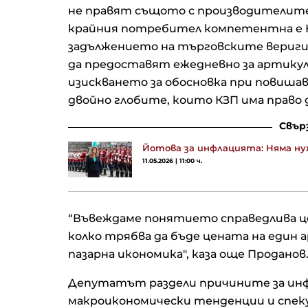
не правят същото с производителит
крайния потребител компетентна е КЗ
задължението на търговските вериги 
да предоставят ежедневно за артикул
изискването за обосновка при повишав
двойно глобите, които КЗП има право д
Свър
Йотова за инфлацията: Няма ну
11.05.2026 | 11:00 ч.
“Въвеждаме понятието справедлива ц
колко трябва да бъде цената на един
пазарна икономика", каза още Проданов
Депутатът раздели причините за инф
макроикономически тенденции и спеку