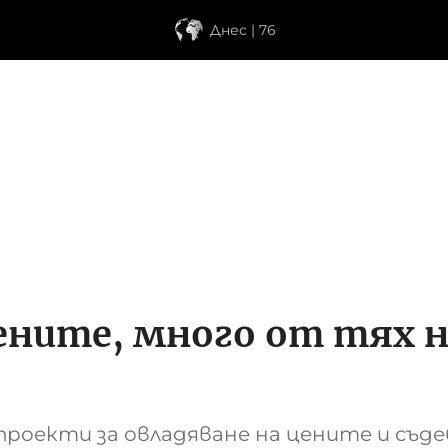
Днес | 76
ените, много от тях 
роекти за овладяване на цените и съд