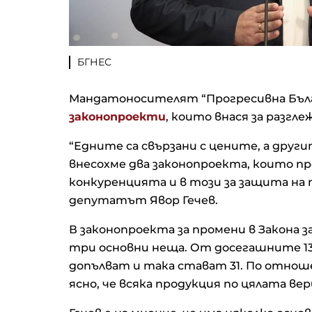
БГНЕС
Мандатоносителят “Прогресивна Бълг
законопроекти
, които внася за разгл
“Едните са свързани с цените, а друг
внесохме два законопроекта, които п
конкуренцията и в този за защита на
депутатът Явор Гечев.
В законопроекта за промени в Закона 
три основни неща. От досегашните 13
допълват и така стават 31. По отнош
ясно, че всяка продукция по цялата ве