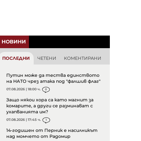
НОВИНИ
ПОСЛЕДНИ
ЧЕТЕНИ
КОМЕНТИРАНИ
Путин може да тества единството
на НАТО чрез атака под "фалшив флаг"
07.08.2026 | 18:00 ч.
0
Защо някои хора са като магнит за
комарите, а други се разминават с
ухапванията им?
07.08.2026 | 17:45 ч.
1
14-годишен от Перник е насилникът
над момчето от Радомир