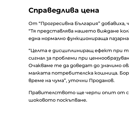
Справедлива цена
От “Прогресивна България” добавиха, 
“Тя представлява нашето виждане колк
една нормално функционираща пазарна
“Целта е дисциплиниращ ефект при тъ
сигнал за проблеми при ценнообразуван
Очакваме те да доведат до значимо о
малката потребителска кошница. Борб
време на чума”, уточни Проданов.
Правителството ще черпи опит от стр
шоковото поскъпване.