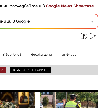
ня ни последвайте и в
Google News Showcase.
→
ници в Google
Явор Гечев
високи цени
инфлация
АР
КЪМ КОМЕНТАРИТЕ