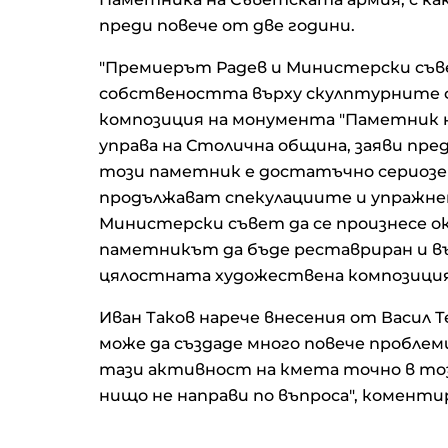
преди повече от две години.
"Премиерът Радев и Министерски съве
собствеността върху скулптурните 
композиция на монумента "Паметник 
управа на Столична община, заяви пре
този паметник е достатъчно сериозен 
продължават спекулациите и упражне
Министерски съвет да се произнесе о
паметникът да бъде реставриран и в
цялостната художествена композиция 
Иван Таков нарече внесения от Васил Т
може да създаде много повече проблем
тази активност на кмета точно в тоз
нищо не направи по въпроса", коменти