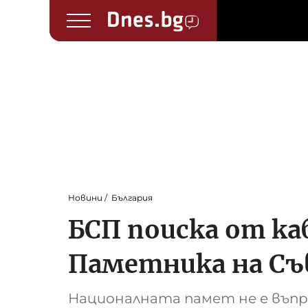
Новини
България
БСП поиска от ка
Паметника на Съ
Националната памет не е въпро