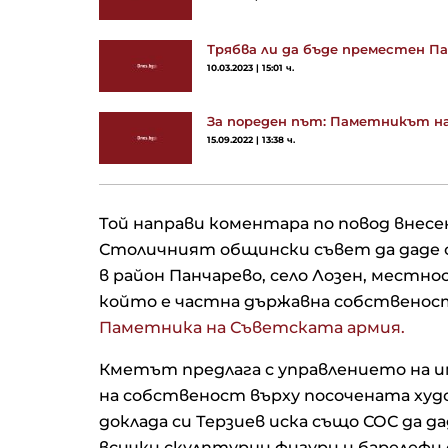
Трябва ли да бъде преместен 
10.03.2023 | 15:01 ч.
За пореден път: Паметникът на
15.09.2022 | 13:38 ч.
Той направи коментара по повод внесен
Столичният общински съвет да даде 
в район Панчарево, село Лозен, местн
който е частна държавна собственост
Паметника на Съветската армия.
Кметът предлага с управлението на и
на собственост върху посочената худ
доклада си Терзиев иска също СОС да 
всички скулптурни фигури и барелефи