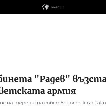
Днес | 2
бинета "Радев" възст
ветската армия
с на терен и на собственост, каза Так