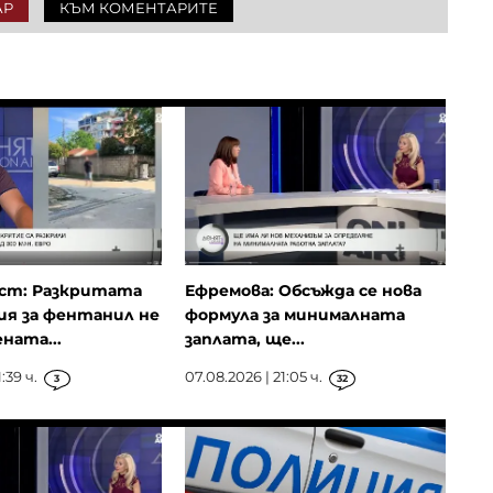
АР
КЪМ КОМЕНТАРИТЕ
ст: Разкритата
Ефремова: Обсъжда се нова
я за фентанил не
формула за минималната
ната...
заплата, ще...
:39 ч.
07.08.2026 | 21:05 ч.
3
32