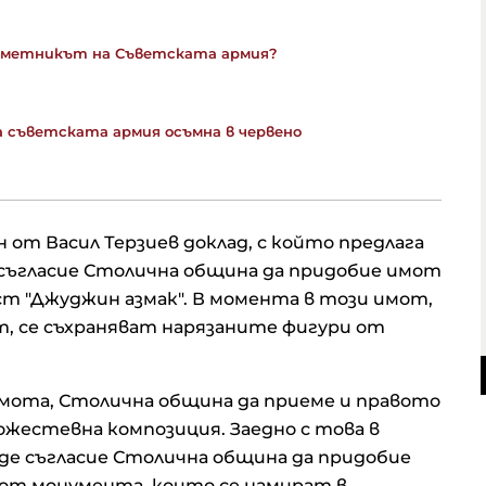
Паметникът на Съветската армия?
 съветската армия осъмна в червено
 от Васил Терзиев доклад, с който предлага
съгласие Столична община да придобие имот
ост "Джуджин азмак". В момента в този имот,
, се съхраняват нарязаните фигури от
мота, Столична община да приеме и правото
ожестевна композиция. Заедно с това в
даде съгласие Столична община да придобие
 от монумента, които се намират в