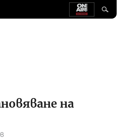
ановяване на
ов