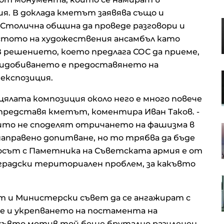
я. В доклада кметът заявява също и
S&P 500 записа нов рекорд в
Столична община да проведе разговори и
очакване на отварянето на
ястото на художествения ансамбъл като
Ормузкия проток
В решението, което предлага СОС да приеме,
придобиването е предоставянето на
Кадър на деня за 7 август
експозиция.
ялата композиция около него е много повече
 представя кметът, коментира Иван Таков. -
които не споделят отричането на фашизма в
Кредитите у нас нараснаха с
повече от 16% за година до
 направено допитване, но то трябва да бъде
близо 66 млрд. евро в края на
осът с Паметника на Съветската армия е от
юни
н градски териториален проблем, за какъвто
Апелативният съд не позволи на
Тръмп да строи новата бална
ът и Министерски съвет да се ангажират с
зала в Белия дом
е и укрепването на постамента на
акъвто мотив той беше брутално разчленен