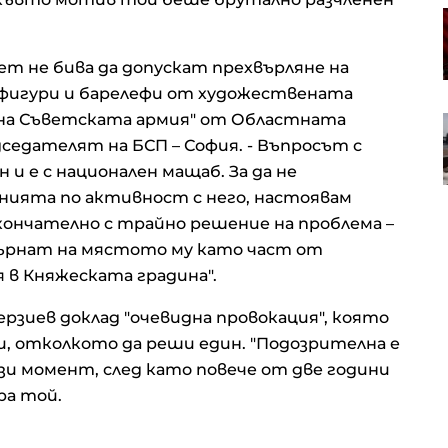
Проучване: Дълговата тежест за
германските доставчици на
авточасти расте
т не бива да допускат прехвърляне на
фигури и барелефи от художествената
на Съветската армия" от Областната
Анализатор: За Тръмп ще е по-
лесно да прехвърли войната
дседателят на БСП – София. - Въпросът с
срещу Иран на следващия
и е с национален мащаб. За да не
президент
нията по активност с него, настоявам
кончателно с трайно решение на проблема –
ърнат на мястото му като част от
в Княжеската градина".
ерзиев доклад "очевидна провокация", която
и, отколкото да реши един. "Подозрителна е
и момент, след като повече от две години
ра той.