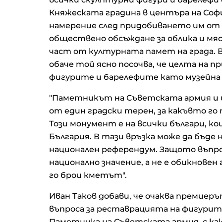
Княжеската градина в центъра на Софи
намерение след придобиването им от 
обществено обсъждане за облика и м
част от културната памет на града. 
обаче той ясно посочва, че целта на 
фигурите и барелефите като музейна 
"Паметникът на Съветската армия и ц
от един градски терен, за какъвто го
Този монумент е на всички българи, 
България. В тази връзка може да бъде
национален референдум. Защото въпр
национално значение, а не е обикнове
го брои кметът".
Иван Таков добави, че очаква премиер
въпроса за реставрацията на фигурит
Паметника на Съветската армия, с к