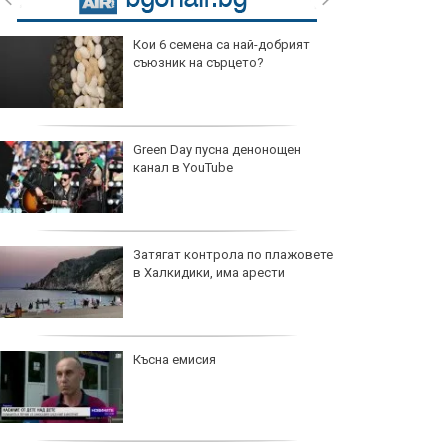
Кои 6 семена са най-добрият
съюзник на сърцето?
Green Day пусна денонощен
канал в YouTube
Затягат контрола по плажовете
в Халкидики, има арести
Късна емисия