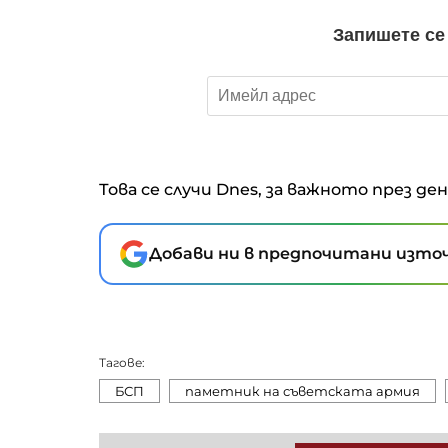
Това се случи Dnes, за важното през де
Добави ни в предпочитани източ
Тагове:
БСП
паметник на съветската армия