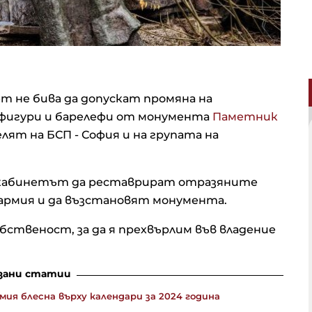
 не бива да допускат промяна на
фигури и барелефи от монумента
Паметник
елят на БСП - София и на групата на
и кабинетът да реставрират отразяните
армия и да възстановят монумента.
бственост, за да я прехвърлим във владение
зани статии
я блесна върху календари за 2024 година