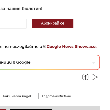
ня ни последвайте и в
Google News Showcase.
→
ници в Google
кабинета Радев
възстановяване