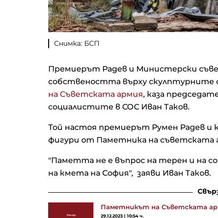
Снимка: БСП
Премиерът Радев и Министерски съвет
собствеността върху скулптурните 
на Съветската армия
, каза председат
социалистите в СОС Иван Таков.
Той настоя премиерът Румен Радев 
фигури от Паметника на съветската 
"Паметта не е въпрос на терен и на со
на кмета на София", заяви Иван Таков.
Свър
Паметникът на Съветската арми
29.12.2023 | 10:54 ч.