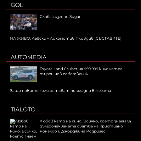
GOL
Слабак изгони Зидан
НА ЖИВО: Левски – Локомотив Пловдив (СЪСТАВИТЕ)
AUTOMEDIA
Toyota Land Cruiser на 999 999 километра
търси нов собственик
Защо новите коли остават по-хладни в жегата
TIALOTO
Любов като на кино: Всичко, което знаем за
дългоочакваната сватба на Кристиано
Роналдо и Джорджина Родригес