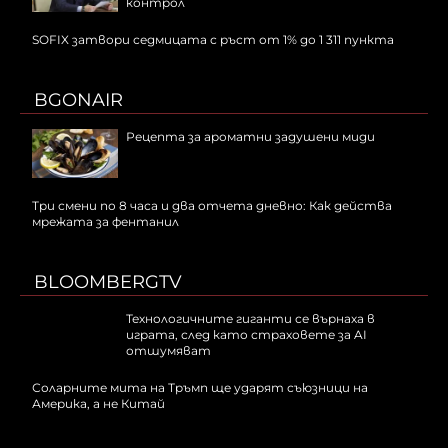
контрол
SOFIX затвори седмицата с ръст от 1% до 1 311 пункта
BGONAIR
Рецепта за ароматни задушени миди
Три смени по 8 часа и два отчета дневно: Как действа
мрежата за фентанил
BLOOMBERGTV
Технологичните гиганти се върнаха в
играта, след като страховете за AI
отшумяват
Соларните мита на Тръмп ще ударят съюзници на
Америка, а не Китай