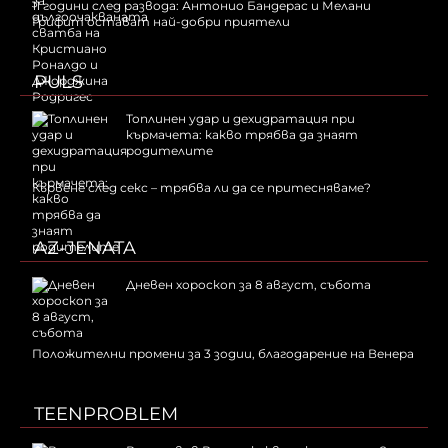
11 години след развода: Антонио Бандерас и Мелани
Грифит остават най-добри приятели
PULS
Топлинен удар и дехидратация при
кърмачета: какво трябва да знаят
родителите
Кървене след секс – трябва ли да се притесняваме?
AZ-JENATA
Дневен хороскоп за 8 август, събота
Положителни промени за 3 зодии, благодарение на Венера
TEENPROBLEM