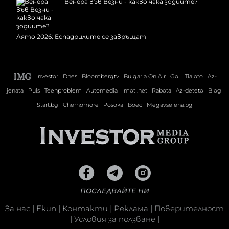
Венера във Везни - какво чака зодиите?
Лято 2026: Еспадрилите се завръщат
Investor
Dnes
Bloombergtv
Bulgaria On Air
Gol
Tialoto
Az-
jenata
Puls
Teenproblem
Automedia
Imoti.net
Rabota
Az-deteto
Blog
Start.bg
Chernomore
Posoka
Boec
Megavselena.bg
ПОСЛЕДВАЙТЕ НИ
За нас
|
Екип
|
Контакти
|
Реклама
|
Поверителност
|
Условия за ползване
|