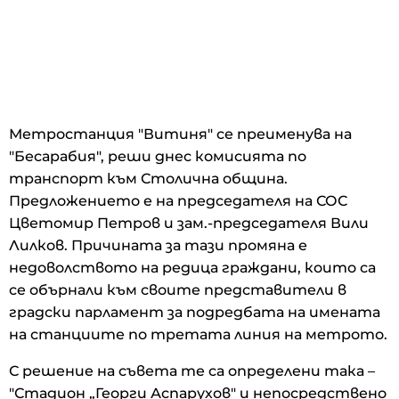
Метростанция "Витиня" се преименува на
"Бесарабия", реши днес комисията по
транспорт към Столична община.
Предложението е на председателя на СОС
Цветомир Петров и зам.-председателя Вили
Лилков. Причината за тази промяна е
недоволството на редица граждани, които са
се обърнали към своите представители в
градски парламент за подредбата на имената
на станциите по третата линия на метрото.
С решение на съвета те са определени така –
"Стадион „Георги Аспарухов" и непосредствено