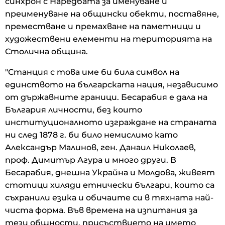
синхрон с Наредбата за именуване и
преименуване на общински обекти, поставяне,
преместване и премахване на паметници и
художествени елементи на територията на
Столична община.
"Станция с това име би била символ на
единството на българската нация, независимо
от държавните граници. Бесарабия е дала на
България личности, без които
институционалното изграждане на страната
ни след 1878 г. би било немислимо като
Александър Малинов, ген. Данаил Николаев,
проф. Димитър Агура и много други. В
Бесарабия, днешна Украйна и Молдова, живеят
стотици хиляди етнически българи, които са
съхранили езика и обичаите си в тяхната най-
чиста форма. Във времена на изпитания за
тези общности, присъствието на името