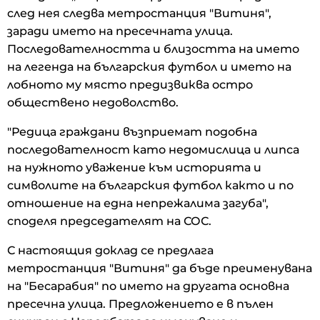
след нея следва метростанция "Витиня",
заради името на пресечната улица.
Последователността и близостта на името
на легенда на българския футбол и името на
лобното му място предизвиква остро
обществено недоволство.
"Редица граждани възприемат подобна
последователност като недомислица и липса
на нужното уважение към историята и
символите на българския футбол както и по
отношение на една непрежалима загуба",
споделя председателят на СОС.
С настоящия доклад се предлага
метростанция "Витиня" да бъде преименувана
на "Бесарабия" по името на другата основна
пресечна улица. Предложението е в пълен