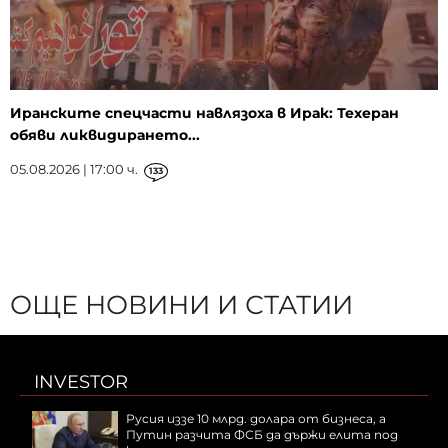
Иранските спецчасти навлязоха в Ирак: Техеран
обяви ликвидирането...
05.08.2026 | 17:00 ч.
133
ОЩЕ НОВИНИ И СТАТИИ
INVESTOR
Русия иззе 10 млрд. долара от бизнеса, а
Путин разчита ФСБ да държи елита под