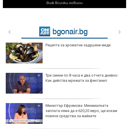
Виж всички новини
Рецепта за ароматни задушени миди
Три смени по 8 часа и два отчета дневно:
Как действа мрежата за фентанил
Министър Ефремова: Минималната
заплата няма да е 620,20 евро, ще искам
повече средства за майките