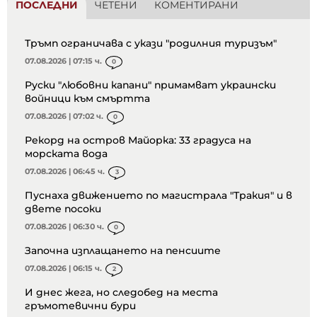
ПОСЛЕДНИ
ЧЕТЕНИ
КОМЕНТИРАНИ
Тръмп ограничава с укази "родилния туризъм"
07.08.2026 | 07:15 ч.
0
Руски "любовни капани" примамват украински
войници към смъртта
07.08.2026 | 07:02 ч.
0
Рекорд на остров Майорка: 33 градуса на
морската вода
07.08.2026 | 06:45 ч.
3
Пуснаха движението по магистрала "Тракия" и в
двете посоки
07.08.2026 | 06:30 ч.
0
Започна изплащането на пенсиите
07.08.2026 | 06:15 ч.
2
И днес жега, но следобед на места
гръмотевични бури