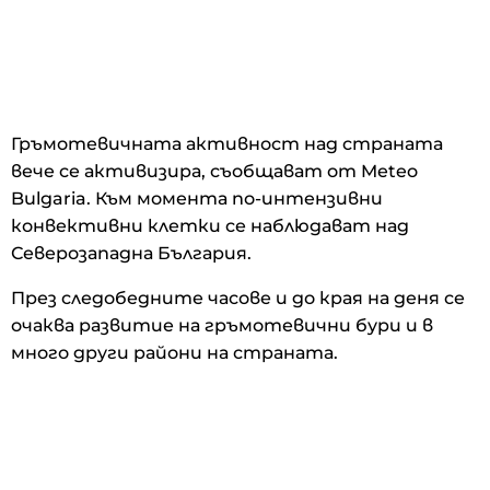
Гръмотевичната активност над страната
вече се активизира, съобщават от Meteo
Bulgaria. Към момента по-интензивни
конвективни клетки се наблюдават над
Северозападна България.
През следобедните часове и до края на деня се
очаква развитие на гръмотевични бури и в
много други райони на страната.