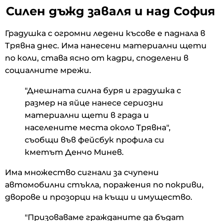
Силен дъжд заваля и над София
Градушка с огромни ледени късове е паднала в
Трявна днес. Има нанесени материални щети
по коли, става ясно от кадри, споделени в
социалните мрежи.
"Днешната силна буря и градушка с
размер на яйце нанесе сериозни
материални щети в града и
населените места около Трявна",
съобщи във фейсбук профила си
кметът Денчо Минев.
Има множество сигнали за счупени
автомобилни стъкла, поражения по покриви,
дворове и прозорци на къщи и имущество.
"Призоваваме гражданите да бъдат