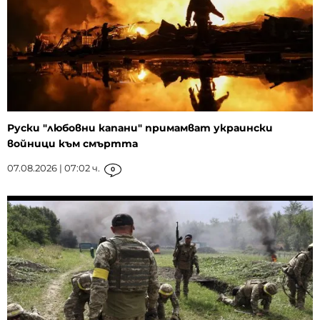
Руски "любовни капани" примамват украински
войници към смъртта
07.08.2026 | 07:02 ч.
0