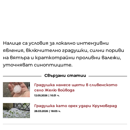
Налице са условия за локално интензивни
явления, включително градушки, силни пориви
на вятъра и краткотрайни проливни валежи,
уточняват синоптиците.
Свързани статии
Градушка нанесе щети в сливенското
село Желю войвода
12.05.2026 | 10:31 ч.
Градушка като орех удари Крумовград
28.03.2026 | 18:05 ч.