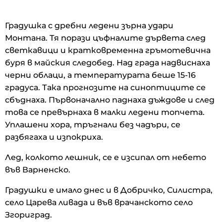
Градушка с дребни ледени зърна удари
Монтана. Тя порази цъфналите дървета след
светкавици и кратковременна гръмотевична
буря в майския следобед. Над града надвиснаха
черни облаци, а температурата беше 15-16
градуса. Така прогнозите на синоптиците се
сбъднаха. Първоначално паднаха дъждове и след
това се превърнаха в малки ледени топчета.
Уплашени хора, тръгнали без чадъри, се
разбягаха и изпокриха.
Лед, колкото лешник, се е изсипал от небето
във Варненско.
Градушки е имало днес и в Добричко, Силистра,
село Царева ливада и във врачанското село
Згориград.