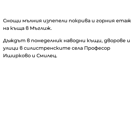
Снощи мълния изпепели покрива и горния етаж
на къща в Мъглиж.
Дъждът в понеделник наводни къщи, дворове и
улици в силистренските села Професор
Иширково и Смилец.