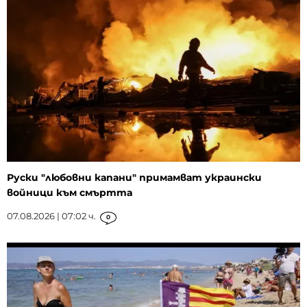
Руски "любовни капани" примамват украински
войници към смъртта
07.08.2026 | 07:02 ч.
0