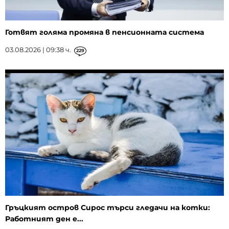
Готвят голяма промяна в пенсионната система
03.08.2026 | 09:38 ч.
229
Гръцкият остров Сирос търси гледачи на котки:
Работният ден е...