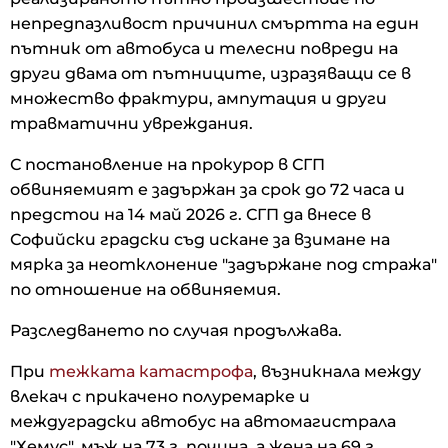
непредпазливост причинил смъртта на един
пътник от автобуса и телесни повреди на
други двама от пътниците, изразяващи се в
множество фрактури, ампутация и други
травматични увреждания.
С постановление на прокурор в СГП
обвиняемият е задържан за срок до 72 часа и
предстои на 14 май 2026 г. СГП да внесе в
Софийски градски съд искане за взимане на
мярка за неотклонение "задържане под стража"
по отношение на обвиняемия.
Разследването по случая продължава.
При
тежката катастрофа
, възникнала между
влекач с прикачено полуремарке и
междуградски автобус на автомагистрала
"Хемус", мъж на 73 г. почина, а жена на 69 г.