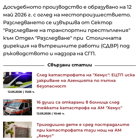
Досъдебното производство е образувано на 12
май 2026 г. с оглед на местопроизшествието.
Разследването се извършва от Сектор
"Разследване на транспортни престъпления"
към Отдел "Разследване" при Столичната
дирекция на вътрешните работи (СДВР) под
ръководството и надзора на СГП.
Свързани статии
След катастрофата на "Хемус": ЕЦТП иска
закриване на Агенцията по пътна
безопасност
12.05.2026 | 15:55 ч.
16 души са откарани в болница след
тежката катастрофа на АМ "Хемус"
12.05.2026 | 10:46 ч.
Тригодишно дете е сред пострадалите
при катастрофата тази нощ на АМ
„Хемус“