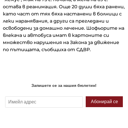
остава в реанимация. Още 20 души бяха ранени,
като част от тях бяха настанени в болници с
леки наранявания, а други са прегледани и
освободени за домашно лечение. Шофьорите на
влекача и автобуса имат в картоните си
множество нарушения на Закона за движение
по пътищата, съобщиха от СДВР.