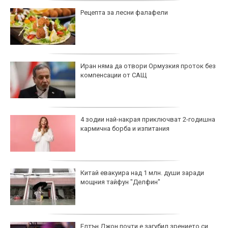
Рецепта за лесни фалафели
Иран няма да отвори Ормузкия проток без
компенсации от САЩ
4 зодии най-накрая приключват 2-годишна
кармична борба и изпитания
Китай евакуира над 1 млн. души заради
мощния тайфун "Делфин"
Елтън Джон почти е загубил зрението си