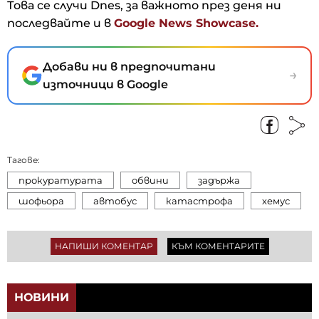
Това се случи Dnes, за важното през деня ни
последвайте и в
Google News Showcase.
Добави ни в предпочитани
→
източници в Google
Тагове:
прокуратурата
обвини
задържа
шофьора
автобус
катастрофа
хемус
НАПИШИ КОМЕНТАР
КЪМ КОМЕНТАРИТЕ
НОВИНИ