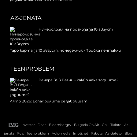
AZ-JENATA
Нумерологична прогноза за 10 август
Таро карта за 10 август, понеделник - Тройка пентакли
TEENPROBLEM
Венера във Везни - какво чака зодиите?
Лято 2026: Еспадрилите се завръщат
Investor
Dnes
Bloombergtv
Bulgaria On Air
Gol
Tialoto
Az-
jenata
Puls
Teenproblem
Automedia
Imoti.net
Rabota
Az-deteto
Blog