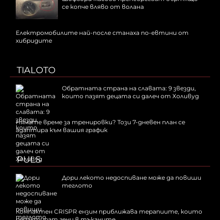
се копче вляво от волана
Електромобилите най-после станаха по-евтини от
хибридите
TIALOTO
Обратната страна на славата: 9 звезди,
които пазят децата си далеч от Холивуд
Нямате време за тренировки? Този 7-дневен план се
адаптира към вашия график
PULS
Дори лекото недоспиване може да повиши
теглото
Компактен CRISPR ензим приближава терапиите, които
редактират гени в тъканите