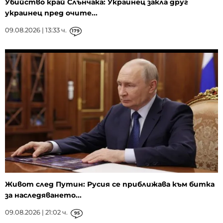
Убийство край Слънчака: Украинец закла друг
украинец пред очите...
09.08.2026 | 13:33 ч.
179
Живот след Путин: Русия се приближава към битка
за наследяването...
09.08.2026 | 21:02 ч.
95