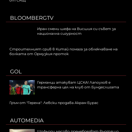
от САЩ
BLOOMBERGTV
Иран смени шефа на Висшия си съвет за
национална сигурност
Строителният срив в Китай помага за облекчаване на
болката от Ормузкия проток
GOL
Германци атакуват ЦСКА! Лапоухов е
трансферна цел на клуб от Бундеслигата
Гръм от "Герена": Левски продава Акрам Бурас
AUTOMEDIA
Шофьори масово пренебрегват въртящо