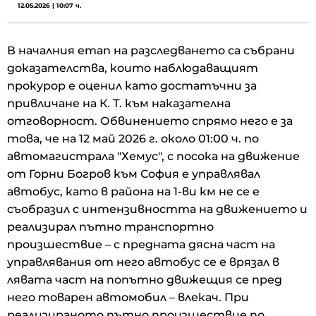
12.05.2026 | 10:07 ч.
В началния етап на разследването са събрани
доказателства, които наблюдаващият
прокурор е оценил като достатъчни за
привличане на К. Т. към наказателна
отговорност. Обвинението спрямо него е за
това, че на 12 май 2026 г. около 01:00 ч. по
автомагистрала "Хемус", с посока на движение
от Горни Богров към София е управлявал
автобус, като в района на 1-ви км не се е
съобразил с интензивността на движението и
реализирал пътно транспортно
произшествие – с предната дясна част на
управлявания от него автобус се е врязал в
лявата част на попътно движещия се пред
него товарен автомобил – влекач. При
реализираното пътно произшествие по