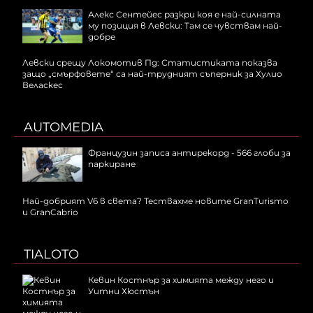
Алекс Сентейес разкри коя е най-силната
му позиция в Левски: Там се чувствам най-
добре
Левски срещу Локомотив Пд: Статистиката показва
защо „смърфовете“ са най-трудният съперник за Хулио
Веласкес
AUTOMEDIA
Французин записа антирекорд - 566 глоби за
паркиране
Най-добрият V6 в света? Тествахме новите GranTurismo
и GranCabrio
TIALOTO
Кевин Костнър за химията между него и
Уитни Хюстън