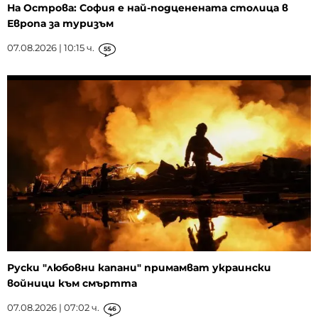
На Острова: София е най-подценената столица в
Европа за туризъм
07.08.2026 | 10:15 ч.
55
Руски "любовни капани" примамват украински
войници към смъртта
07.08.2026 | 07:02 ч.
46