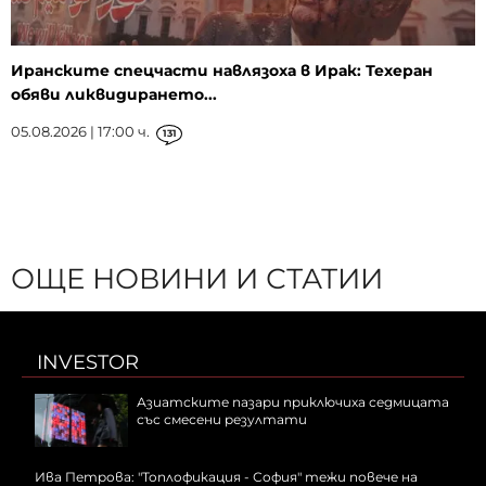
Иранските спецчасти навлязоха в Ирак: Техеран
обяви ликвидирането...
05.08.2026 | 17:00 ч.
131
ОЩЕ НОВИНИ И СТАТИИ
INVESTOR
Азиатските пазари приключиха седмицата
със смесени резултати
Ива Петрова: "Топлофикация - София" тежи повече на