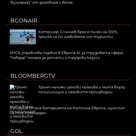
"Булгаргаз" от договора с Botas
BGONAIR
Хотелиер: Слънчев бряг е пълен на 100%,
пръска се по шевовете от туристи
КНСБ управлява първия в Европа AI за трудовата сфера:
"Чавдар" помага за заплати и трудови казуси
BLOOMBERGTV
Тръмп наложи ценови прагове и мита върху
полисилиция и неговите производни
България стана батерията на Източна Европа, износът
на ток е рекорден
GOL