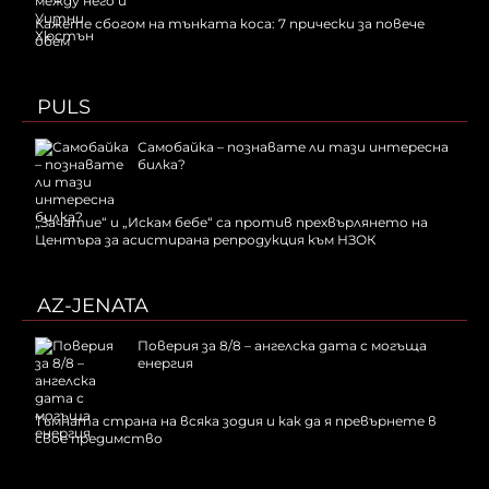
Кажете сбогом на тънката коса: 7 прически за повече
обем
PULS
Самобайка – познавате ли тази интересна
билка?
„Зачатие“ и „Искам бебе“ са против прехвърлянето на
Центъра за асистирана репродукция към НЗОК
AZ-JENATA
Поверия за 8/8 – ангелска дата с могъща
енергия
Тъмната страна на всяка зодия и как да я превърнете в
свое предимство