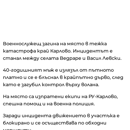
Военнослужещ загина на място в тежка
катастрофа край Карлово. Инцидентът е
станал между селата Ведраре и Васил Левски.
40-годишният мъж е излязъл от пътното
платно и се е блъснал в крайпътно дърво, след
като е загубил контрол върху волана.
На място са изпратени екипи на РУ-Карлово,
спешна помощ и на военна полиция.
Заради инцидента движението в участъка е
блокирано и се осъществава по обходни