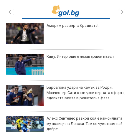
Аморим развърта брадвата!
Киву: Интер още е незавършен пъзел
Барселона удари на камък за Родри!
Манчестър Сити отхвърли първата оферта,
сделката влиза в решителна фаза
Алекс Сентейес разкри коя е най-силната
му позиция в Левски: Там се чувствам най-
добре