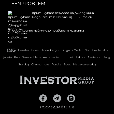
TEENPROBLEM
Критикуват тялото на Джорджина
Родригес, тя: Обичам извивките си
3 зодии, които най-много подбират храната
Investor
Dnes
Bloombergtv
Bulgaria On Air
Gol
Tialoto
Az-
jenata
Puls
Teenproblem
Automedia
Imoti.net
Rabota
Az-deteto
Blog
Start.bg
Chernomore
Posoka
Boec
Megavselena.bg
ПОСЛЕДВАЙТЕ НИ