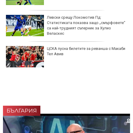
Левски срещу Локомотив Пд:
Статистиката показва защо „смърфовете“
са най-трудният съперник за Хулио
Веласкес
ЦСКА пусна билетите за реванша с Макаби
Тел Авив
БЪЛГАРИЯ