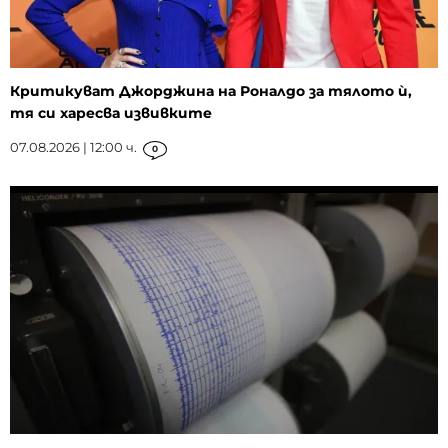
Критикуват Джорджина на Роналдо за тялото ѝ,
тя си харесва извивките
07.08.2026 | 12:00 ч.
0