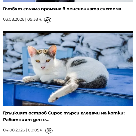
Готвят голяма промяна в пенсионната система
03.08.2026 | 09:38 ч.
206
Гръцкият остров Сирос търси гледачи на котки:
Работният ден е...
04.08.2026 | 00:05 ч.
30