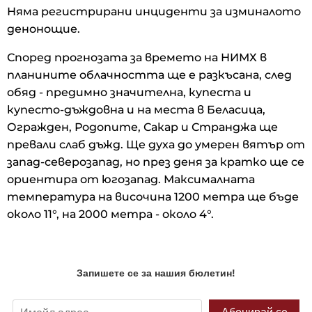
Няма регистрирани инциденти за изминалото
денонощие.
Според прогнозата за времето на НИМХ в
планините облачността ще е разкъсана, след
обяд - предимно значителна, купеста и
купесто-дъждовна и на места в Беласица,
Огражден, Родопите, Сакар и Странджа ще
превали слаб дъжд. Ще духа до умерен вятър от
запад-северозапад, но през деня за кратко ще се
ориентира от югозапад. Максималната
температура на височина 1200 метра ще бъде
около 11°, на 2000 метра - около 4°.