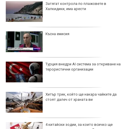
Затягат контрола по плажовете в
Халкидики, има арести
Късна емисия
Турция внедри AI система за откриване на
терористични организации
Хитър трик, който ще накара чайките да
стоят далеч от храната ви
4 китайски зодии, за които всичко ще