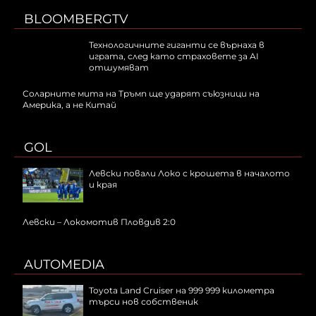
BLOOMBERGTV
Технологичните гиганти се върнаха в
играта, след като страховете за AI
отшумяват
Соларните мита на Тръмп ще ударят съюзници на
Америка, а не Китай
GOL
Левски повали Локо с крошета в началото
и края
Левски – Локомотив Пловдив 2:0
AUTOMEDIA
Toyota Land Cruiser на 999 999 километра
търси нов собственик