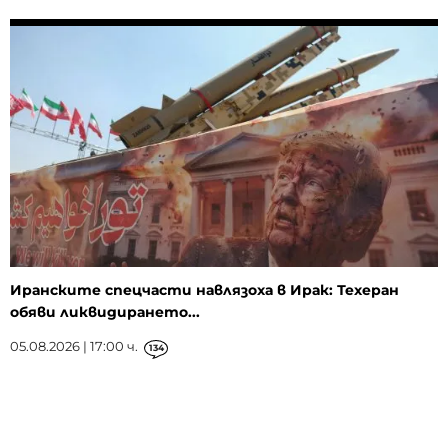
Иранските спецчасти навлязоха в Ирак: Техеран
обяви ликвидирането...
05.08.2026 | 17:00 ч.
134