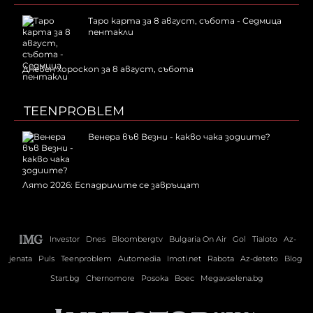
Таро карта за 8 август, събота - Седмица
пентакли
Дневен хороскоп за 8 август, събота
TEENPROBLEM
Венера във Везни - какво чака зодиите?
Лято 2026: Еспадрилите се завръщат
Investor
Dnes
Bloombergtv
Bulgaria On Air
Gol
Tialoto
Az-
jenata
Puls
Teenproblem
Automedia
Imoti.net
Rabota
Az-deteto
Blog
Start.bg
Chernomore
Posoka
Boec
Megavselena.bg