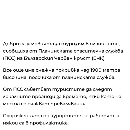
Добри са условията за туризъм в планините,
съобщиха от Планинската спасителна служба
(ПСС) на Българския Червен кръст (БЧК).
Все още има снежна покривка над 1900 метра
височина, посочиха от планинската служба.
От ПСС съветват туристите да следят
локалните прогнози за времето, тъй като на
места се очакват превалявания.
Съоръженията по курортите не работят, а
някои са в профилактика.