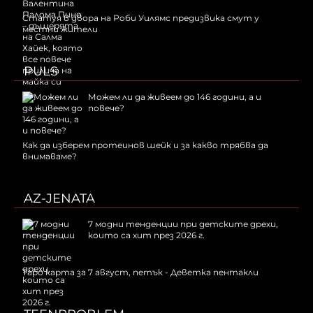
Статуя в двора на Роби Уилямс предизвика смут у
местни жители
PULS
Можем ли да живеем до 146 години, а и
повече?
Как да изберем протеинов шейк и за какво трябва да
внимаваме?
AZ-JENATA
7 модни тенденции при детските дрехи,
които са хит през 2026 г.
Таро карта за 7 август, петък - Деветка пентакли