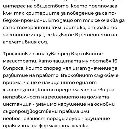
интерес на обществото, което предполага
към тях критериите за поведение да са по-
безкомпромисни. Ето защо от тях се очаква да
са по-толерантни към критика, отколкото
частните лица", се казваше в решението на
апелативния съд.
Трифонов го атакува пред върховните
магистрати, като защитата му поставя 16
въпроса, които според нея имат значение за
развитие на правото. Върховният съд обаче
приема, че не е налице нито една от
хипотезите, които предполагат очевидна
неправилност на решението на долната
инстанция - значимо нарушение на основни
съдопроизводствени правила или
необоснованост поради грубо нарушение
правилата на формалната логика.