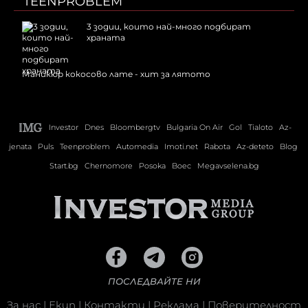
TEENPROBLEM
3 зодии, които най-много подбират
храната
Маникюр кокосово лате - хит за лятото
Investor
Dnes
Bloombergtv
Bulgaria On Air
Gol
Tialoto
Az-
jenata
Puls
Teenproblem
Automedia
Imoti.net
Rabota
Az-deteto
Blog
Start.bg
Chernomore
Posoka
Boec
Megavselena.bg
ПОСЛЕДВАЙТЕ НИ
За нас
|
Екип
|
Контакти
|
Реклама
|
Поверителност