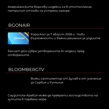
Американските борсови индекси са в отстъпление,
петролът отново се устреми нагоре
BGONAIR
Хороскоп за 7 август 2026 г.: Нови
възможности и важни решения за зодиите
Белият дом избра затворените AI модели пред
отворените
BLOOMBERGTV
Всеки сантиметър от Дунав е от значение
за Сърбия и Румъния
Саудитска Арабия може да прекрати господството на
хутите в Червено море