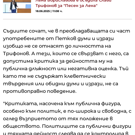
Трифонов за "Песен за Лена"
18.06.2025 | 11:08 ч.
Съдиите сочат, че в преобладаващата си част
употребените от Петков думи и изрази
изобщо не се отнасят до личността на
Трифонов. А тези, които се свързват с него, са
допустима критика за дейността му на
публична длъжност или негативна оценка. Тъй
като те не съдържат клеветнически
твърдения или обидни думи и изрази, не са
противоправно поведение.
"Критиката, насочена към публична фигура,
особено към политик, е по-широка и свободна, с
оглед възприетото от тях положение в
обществото. Политиците са публични фигури
и тяхната дейност следва да се контролира в