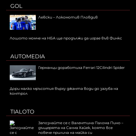
GOL
Левски – Локомотив Пловдив
Лошото момче на НБА ще продължи да играе във Финкс
AUTOMEDIA
Германци доработиха Ferrari 12Cilindri Spider
Дори малко мръсотия върху джанта води до загуба на
контрол
TIALOTO
Запознайте се с Валентина Палома Пино –
дъщерята на Салма Хайек, която все
повече прилича на майка си