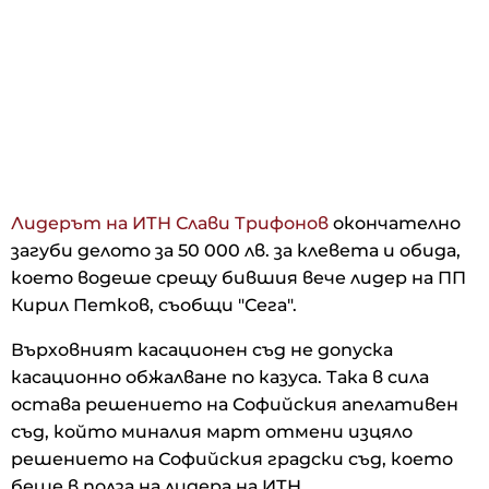
Лидерът на ИТН Слави Трифонов
окончателно
загуби делото за 50 000 лв. за клевета и обида,
което водеше срещу бившия вече лидер на ПП
Кирил Петков, съобщи "Сега".
Върховният касационен съд не допуска
касационно обжалване по казуса. Така в сила
остава решението на Софийския апелативен
съд, който миналия март отмени изцяло
решението на Софийския градски съд, което
беше в полза на лидера на ИТН.