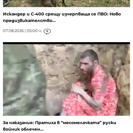
Искандер и С-400 срещу изчерпваща се ПВО: Ново
предизвикателство...
07.08.2026 | 05:00 ч.
0
За наказание: Пратиха в “месомелачката” руски
войник облечен...