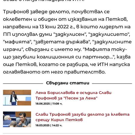
Трифонов заведе делото, почувствал се
оклеветен и обиден от изказвания на Петков,
направени на 13 юни 2022 г., в които лидерът на
ПП използвал думи "задкулисен", "задкулисието",
"мафията", "завзетата държава", "задкулисните
играчи", свързани с името му. "Мафията току-
що загубили коалиционния си партньор...", казва
още Петков, когато се разбира, че ИТН напуска
оглавяваното от него правителство.
Свързани статии
Лена Бориславова е осъдила Слави
Трифонов за "Песен за Лена"
18.06.2025 | 11:08 ч.
Слави Трифонов загуби делото за клевета
срещу Кирил Петков
18.03.2025 | 14:22 ч.