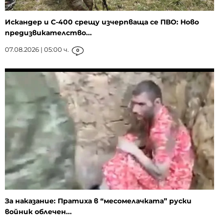
Искандер и С-400 срещу изчерпваща се ПВО: Ново
предизвикателство...
07.08.2026 | 05:00 ч.
0
За наказание: Пратиха в “месомелачката” руски
войник облечен...