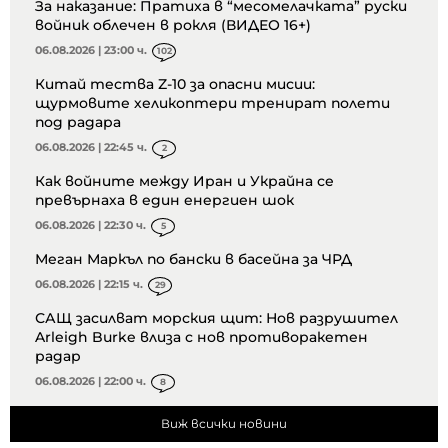
За наказание: Пратиха в “месомелачката” руски
войник облечен в рокля (ВИДЕО 16+)
06.08.2026 | 23:00 ч.
102
Китай тества Z-10 за опасни мисии:
щурмовите хеликоптери тренират полети
под радара
06.08.2026 | 22:45 ч.
2
Как войните между Иран и Украйна се
превърнаха в един енергиен шок
06.08.2026 | 22:30 ч.
5
Меган Маркъл по бански в басейна за ЧРД
06.08.2026 | 22:15 ч.
29
САЩ засилват морския щит: Нов разрушител
Arleigh Burke влиза с нов противоракетен
радар
06.08.2026 | 22:00 ч.
8
Виж всички новини