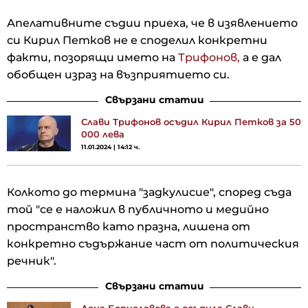
Апелативните съдии приеха, че в изявлението
си Кирил Петков не е споделил конкретни
факти, позорящи името на
Трифонов,
а е дал
обобщен израз на възприятието си.
Свързани статии
Слави Трифонов осъдил Кирил Петков за 50
000 лева
11.01.2024 | 14:12 ч.
Колкото до термина "задкулисие", според съда
той "се е наложил в публичното и медийно
пространство като празна, лишена от
конкретно съдържание част от политическия
речник".
Свързани статии
Лена Бориславова е осъдила Слави