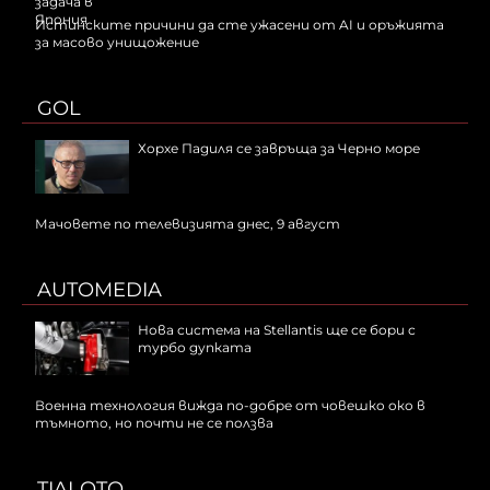
Истинските причини да сте ужасени от AI и оръжията
за масово унищожение
GOL
Хорхе Падиля се завръща за Черно море
Мачовете по телевизията днес, 9 август
AUTOMEDIA
Нова система на Stellantis ще се бори с
турбо дупката
Военна технология вижда по-добре от човешко око в
тъмното, но почти не се ползва
TIALOTO