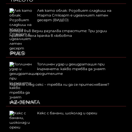
Лек като облак: Розовият сладкиш на
Марта Стюарт е идеалният летен
десерт (ВИДЕО)
Венера във Везни разпалва страстите: Три зодии
правят смела крачка в любовта
PULS
Топлинен удар и дехидратация при
кърмачета: какво трябва да знаят
родителите
Кървене след секс – трябва ли да се притесняваме?
AZ-JENATA
Kекс с банани, шоколад и орехи