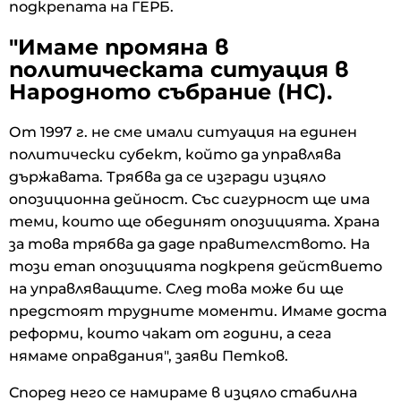
подкрепата на ГЕРБ.
"Имаме промяна в
политическата ситуация в
Народното събрание (НС).
От 1997 г. не сме имали ситуация на единен
политически субект, който да управлява
държавата. Трябва да се изгради изцяло
опозиционна дейност. Със сигурност ще има
теми, които ще обединят опозицията. Храна
за това трябва да даде правителството. На
този етап опозицията подкрепя действието
на управляващите. След това може би ще
предстоят трудните моменти. Имаме доста
реформи, които чакат от години, а сега
нямаме оправдания", заяви Петков.
Според него се намираме в изцяло стабилна