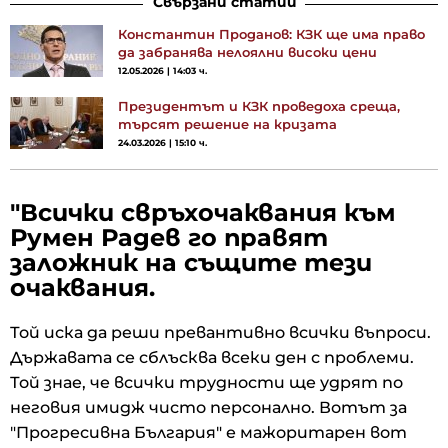
Свързани статии
Константин Проданов: КЗК ще има право
да забранява нелоялни високи цени
12.05.2026 | 14:03 ч.
Президентът и КЗК проведоха среща,
търсят решение на кризата
24.03.2026 | 15:10 ч.
"Всички свръхочаквания към
Румен Радев го правят
заложник на същите тези
очаквания.
Той иска да реши превантивно всички въпроси.
Държавата се сблъсква всеки ден с проблеми.
Той знае, че всички трудности ще удрят по
неговия имидж чисто персонално. Вотът за
"Прогресивна България" е мажоритарен вот