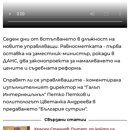
Седем дни от встъпването в длъжност на
новите управляващи. Равносметката - първа
оставка на заместник-министър, рокади в
ДАНС, два законопроекта за намаляването на
цените и съдебната реформа.
Справят ли се управляващите - коментираха
изпълнителният директор на "Галъп
Интернешънъл" Петко Петков и
политологът Цветанка Андреева в
предаването "България сутрин".
Свързани статии
Красен Станчев: Пътят, по който са