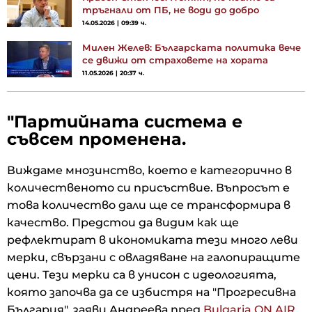
тръгнали от ПБ, не води до добро
14.05.2026 | 09:39 ч.
Милен Желев: Българската политика вече
се движи от страховете на хората
11.05.2026 | 20:37 ч.
"Партийната система е
съвсем променена.
Виждаме мнозинство, което е категорично в
количественото си присъствие. Въпросът е
това количество дали ще се трансформира в
качество. Предстои да видим как ще
рефлектират в икономиката тези много леви
мерки, свързани с овладяване на галопиращите
цени. Тези мерки са в унисон с идеологията,
която започва да се избистря на "Прогресивна
България", заяви Андреева пред
Bulgaria ON AIR.