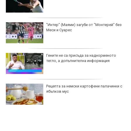
"Интер" (Маями) загуби от "Монтерей" без
Меси и Суарес
Гените не са присъда за наднорменото
тегло, а допълнителна информация
Рецепта за немски картофени палачинки с
ябълков мус