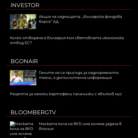
INVESTOR
Акция на седмицата: „Българска фондова
борса“ АД
Колко отворена е България към световната икономика
отвъд ЕС?
BGONAIR
Гените не са присъда за наднорменото
тегло, а допълнителна информация
Рецепта за немски картофени палачинки с ябълков мус
BLOOMBERGTV
Малката кола на BYD има голяма задача в
Япония