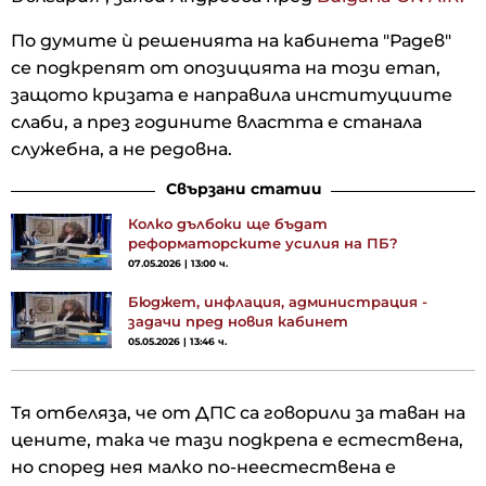
По думите ѝ решенията на кабинета "Радев"
се подкрепят от опозицията на този етап,
защото кризата е направила институциите
слаби, а през годините властта е станала
служебна, а не редовна.
Свързани статии
Колко дълбоки ще бъдат
реформаторските усилия на ПБ?
07.05.2026 | 13:00 ч.
Бюджет, инфлация, администрация -
задачи пред новия кабинет
05.05.2026 | 13:46 ч.
Тя отбеляза, че от ДПС са говорили за таван на
цените, така че тази подкрепа е естествена,
но според нея малко по-неестествена е