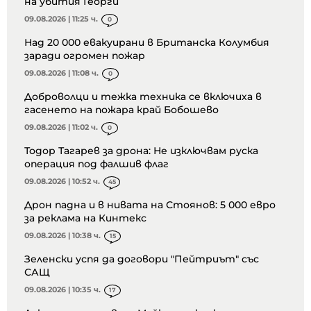
на убития Георги
09.08.2026 | 11:25 ч.
0
Над 20 000 евакуирани в Британска Колумбия
заради огромен пожар
09.08.2026 | 11:08 ч.
0
Доброволци и тежка техника се включиха в
гасенето на пожара край Бобошево
09.08.2026 | 11:02 ч.
0
Тодор Тагарев за дрона: Не изключвам руска
операция под фалшив флаг
09.08.2026 | 10:52 ч.
45
Дрон падна и в нивата на Стоянов: 5 000 евро
за реклама на Кинтекс
09.08.2026 | 10:38 ч.
15
Зеленски успя да договори "Пейтриът" със
САЩ
09.08.2026 | 10:35 ч.
17