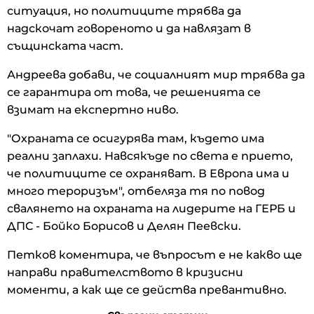
ситуация, но политиците трябва да
надскочат говореното и да навлязат в
същинската част.
Андреева добави, че социалният мир трябва да
се гарантира от това, че решенията се
взимат на експертно ниво.
"Охраната се осигурява там, където има
реални заплахи. Навсякъде по света е прието,
че политиците се охраняват. В Европа има и
много тероризъм", отбеляза тя по повод
свалянето на охраната на лидерите на ГЕРБ и
ДПС - Бойко Борисов и Делян Пеевски.
Петков коментира, че въпросът е не какво ще
направи правителството в кризисни
моменти, а как ще се действа превантивно.