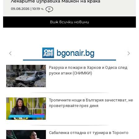
Лекарите изправиха Майкон на крака
09.08.2026 | 10:19 ч.
0
Виж всички новини
Разруха и пожари в Харков и Одеса след
руски атаки (СНИМКИ)
Тропичните нощи в България зачестяват, не
проветрявайте през деня
Сабаленка отпадна от турнира в Торонто