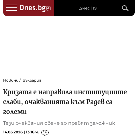
Днес | 19
Новини
България
Кризата е направила институциите
слаби, очакванията към Радев са
големи
Тези очаквания обаче го правят заложник
14.05.2026 | 13:16 ч.
14