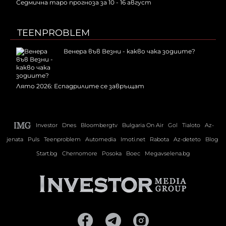
Седмична таро прогноза за 10 - 16 август
TEENPROBLEM
Венера във Везни - какво чака зодиите?
Лято 2026: Еспадрилите се завръщат
Investor
Dnes
Bloombergtv
Bulgaria On Air
Gol
Tialoto
Az-
jenata
Puls
Teenproblem
Automedia
Imoti.net
Rabota
Az-deteto
Blog
Start.bg
Chernomore
Posoka
Boec
Megavselena.bg