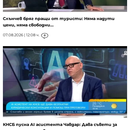
Слънчев бряг пращи от туристи: Няма надути
цени, няма свободни...
07.08.2026 | 12:08 ч.
0
КНСБ пусна AI асистента Чавдар: Дава съвети за