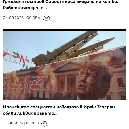
Гръцкият остров Сирос търси гледачи на котки:
Работният ден е...
04.08.2026 | 00:05 ч.
30
Иранските спецчасти навлязоха в Ирак: Техеран
обяви ликвидирането...
05.08.2026 | 17:00 ч.
133