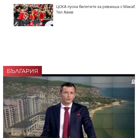
ЦСКА пусна билетите за реванша с Макаби
Тел Авив
БЪЛГАРИЯ