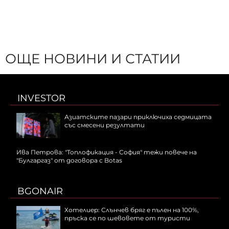
ОЩЕ НОВИНИ И СТАТИИ
INVESTOR
Азиатските пазари приключиха седмицата
със смесени резултати
Ива Петрова: "Топлофикация - София" тежи повече на
"Булгаргаз" от договора с Botas
BGONAIR
Хотелиер: Слънчев бряг е пълен на 100%,
пръска се по шевовете от туристи