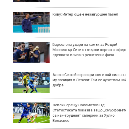
Киву: Интер още е незавършен пъзел
Барселона удари на камък за Родри!
Манчестър Сити отхвърли първата оферта,
сделката влиза в решителна фаза
Алекс Сентейес разкри коя е най-силната
му позиция в Левски: Там се чувствам най-
добре
Левски срещу Локомотив Пд:
Статистиката показва защо „смърфовете“
са най-трудният съперник за Хулио
Веласкес