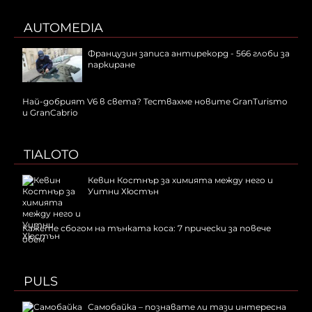
AUTOMEDIA
Французин записа антирекорд - 566 глоби за
паркиране
Най-добрият V6 в света? Тествахме новите GranTurismo
и GranCabrio
TIALOTO
Кевин Костнър за химията между него и
Уитни Хюстън
Кажете сбогом на тънката коса: 7 прически за повече
обем
PULS
Самобайка – познавате ли тази интересна