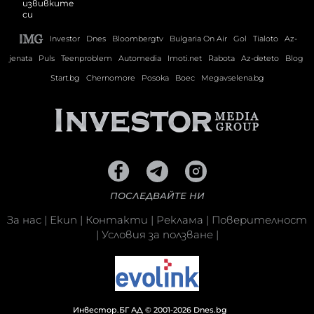
Investor
Dnes
Bloombergtv
Bulgaria On Air
Gol
Tialoto
Az-
jenata
Puls
Teenproblem
Automedia
Imoti.net
Rabota
Az-deteto
Blog
Start.bg
Chernomore
Posoka
Boec
Megavselena.bg
ПОСЛЕДВАЙТЕ НИ
За нас
|
Екип
|
Контакти
|
Реклама
|
Поверителност
|
Условия за ползване
|
Инвестор.БГ АД © 2001-2026 Dnes.bg