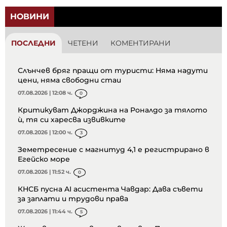
НОВИНИ
ПОСЛЕДНИ
ЧЕТЕНИ
КОМЕНТИРАНИ
Слънчев бряг пращи от туристи: Няма надути
цени, няма свободни стаи
07.08.2026 | 12:08 ч.
0
Критикуват Джорджина на Роналдо за тялото
ѝ, тя си харесва извивките
07.08.2026 | 12:00 ч.
3
Земетресение с магнитуд 4,1 е регистрирано в
Егейско море
07.08.2026 | 11:52 ч.
0
КНСБ пусна AI асистента Чавдар: Дава съвети
за заплати и трудови права
07.08.2026 | 11:44 ч.
5