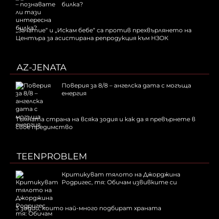
билка?
„Зачатие“ и „Искам бебе“ са против прехвърлянето на
Центъра за асистирана репродукция към НЗОК
AZ-JENATA
Поверия за 8/8 – ангелска дата с могъща
енергия
Тъмната страна на всяка зодия и как да я превърнете в
свое предимство
TEENPROBLEM
Критикуват тялото на Джорджина
Родригес, тя: Обичам извивките си
3 зодии, които най-много подбират храната