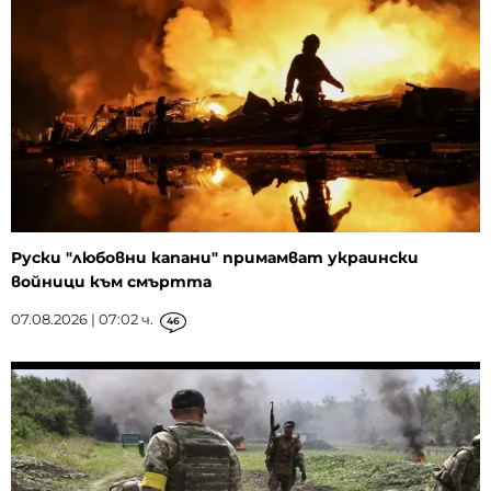
Руски "любовни капани" примамват украински
войници към смъртта
07.08.2026 | 07:02 ч.
46