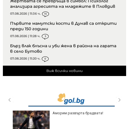
Жертвата се превръща в символ: Психолог
анализира агресията на младежите в Пловдив
07.08.2026 | 11:36 ч.
16
Първите мамутски кости в Дунав са открити
преди 150 години
07.08.2026 | 11:28 ч.
3
Бърз влак блъсна и уби жена в района на гарата
в село Бутово
07.08.2026 | 11:20 ч.
0
Виж всички новини
Аморим развърта брадвата!