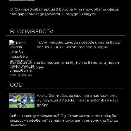
КНСБ управлява първия в Европа AI за трудовата сфера:
"Чавдар" помага за заплати и трудови казуси
BLOOMBERGTV
Тръмп наложи ценови прагове и мита върху
полисилиция и неговите производни
България стана батерията на Източна Европа, износът
на ток е рекорден
GOL
Алекс Сентейес разкри коя е най-силната
му позиция в Левски: Там се чувствам най-
добре
Левски срещу Локомотив Пд: Статистиката показва
защо „смърфовете“ са най-трудният съперник за Хулио
Веласкес