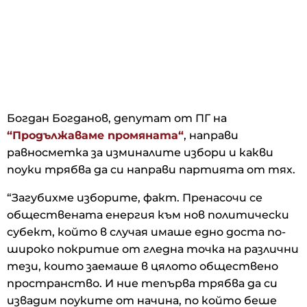
Богдан Богданов, депутат от ПГ на
“Продължаваме промяната“
, направи
равносметка за изминалите избори и какви
поуки трябва да си направи партията от тях.
“Загубихме изборите, факт. Пренасочи се
обществената енергия към нов политически
субект, който в случая имаше едно доста по-
широко покритие от гледна точка на различни
тези, които заемаше в цялото обществено
пространство. И ние тепърва трябва да си
извадим поуките от начина, по който беше