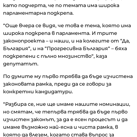
като подчерта, че по темата има широка
парламентарна подкрепа.
“Още вчера се видя, че това е тема, която има
широка подкрепа в парламента. И трите
законопроекта – и наши, и на колегите от “Да,
България“, и на “Прогресивна България“ – бяха
подкрепени с пълно мнозинство“, каза
депутатът.
По думите му първо трябва да бъде изчистена
законовата рамка, преди да се говори за
конкретни кандидатури.
“Разбира се, ние ще имаме нашите номинации,
но смятам, че тепърва трябва да бъде първо
изчистен законът, за да е ясен процесът и да
имаме възможно най-ясна и чиста рамка, в
която да влезем, когато става въпрос за