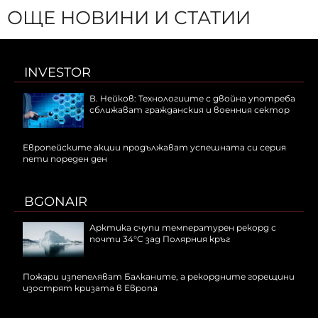
ОЩЕ НОВИНИ И СТАТИИ
INVESTOR
В. Нейков: Технологиите с двойна употреба
сближават гражданския и военния сектор
Европейските акции продължават успешната си серия
пети пореден ден
BGONAIR
Арктика счупи температурен рекорд с
почти 34°C зад Полярния кръг
Пожари изпепеляват Балканите, а рекордните горещини
изострят кризата в Европа