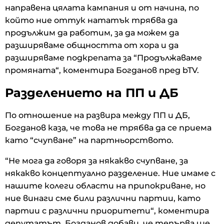
направена цялата кампания и от начина, по
който ние оттук нататък трябва да
продължим да работим, за да можем да
разширяваме общността от хора и да
разширяваме подкрепата за “Продължаваме
промяната“, коментира Богданов пред bTV.
Разделението на ПП и ДБ
По отношение на развира между ПП и ДБ,
Богданов каза, че това не трябва да се приема
като “счупване” на партньорството.
“Не мога да говоря за някакво счупване, за
някакво концептуално разделение. Ние имаме с
нашите колеги области на припокриване, но
ние винаги сме били различни партии, като
партии с различни приоритети“, коментира
депутатът. Богданов добави, че тепърва ще