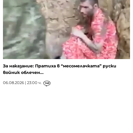
За наказание: Пратиха в “месомелачката” руски
войник облечен...
06.08.2026 | 23:00 ч.
145