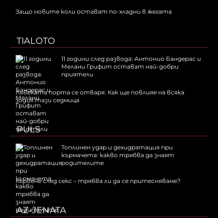
Защо новите коли остават по-хладни в жегата
TIALOTO
11 години след развода: Антонио Бандерас и
Мелани Грифит остават най-добри
приятели
Лъвската порта се отваря: Как ще повлияе на всяка
зодия тази седмица
PULS
Топлинен удар и дехидратация при
кърмачета: какво трябва да знаят
родителите
Кървене след секс – трябва ли да се притесняваме?
AZ-JENATA