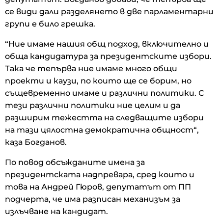
се види дали разделянето в две парламентарни
групи е било грешка.
“Ние имаме нашия общ подход, включително и
обща кандидатура за президентските избори.
Така че тепърва ние имаме много общи
проекти и каузи, по които ще се борим, но
същевременно имаме и различни политики. С
тези различни политики ние целим и да
разширим тежестта на следващите избори
на тази цялостна демократична общност“,
каза Богданов.
По повод обсъжданите имена за
президентската надпревара, сред които и
това на Андрей Гюров, депутатът от ПП
подчерта, че има разписан механизъм за
излъчване на кандидат.