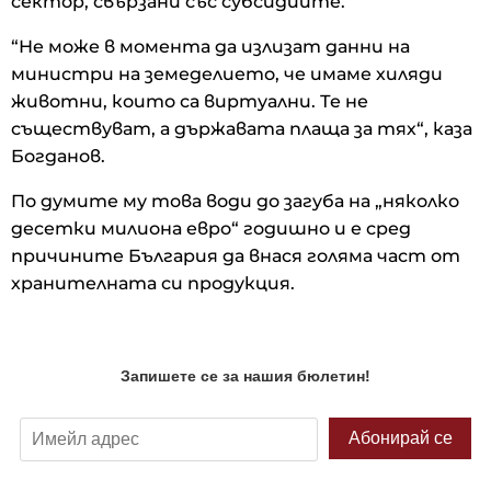
сектор, свързани със субсидиите.
“Не може в момента да излизат данни на
министри на земеделието, че имаме хиляди
животни, които са виртуални. Те не
съществуват, а държавата плаща за тях“, каза
Богданов.
По думите му това води до загуба на „няколко
десетки милиона евро“ годишно и е сред
причините България да внася голяма част от
хранителната си продукция.