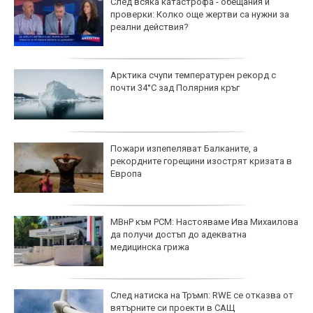
След всяка катастрофа - обещания и
проверки: Колко още жертви са нужни за
реални действия?
Арктика счупи температурен рекорд с
почти 34°C зад Полярния кръг
Пожари изпепеляват Балканите, а
рекордните горещини изострят кризата в
Европа
МВнР към РСМ: Настояваме Ива Михаилова
да получи достъп до адекватна
медицинска грижа
След натиска на Тръмп: RWE се отказва от
вятърните си проекти в САЩ