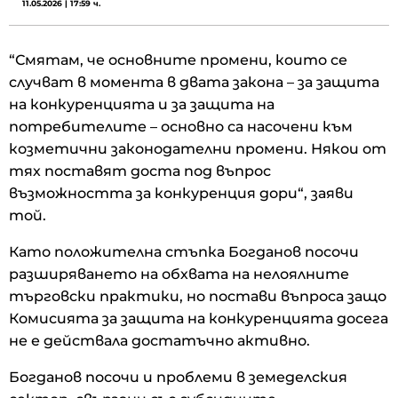
11.05.2026 | 17:59 ч.
“Смятам, че основните промени, които се
случват в момента в двата закона – за защита
на конкуренцията и за защита на
потребителите – основно са насочени към
козметични законодателни промени. Някои от
тях поставят доста под въпрос
възможността за конкуренция дори“, заяви
той.
Като положителна стъпка Богданов посочи
разширяването на обхвата на нелоялните
търговски практики, но постави въпроса защо
Комисията за защита на конкуренцията досега
не е действала достатъчно активно.
Богданов посочи и проблеми в земеделския