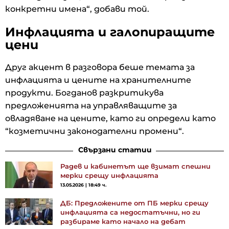
конкретни имена“, добави той.
Инфлацията и галопиращите
цени
Друг акцент в разговора беше темата за
инфлацията и цените на хранителните
продукти. Богданов разкритикува
предложенията на управляващите за
овладяване на цените, като ги определи като
“козметични законодателни промени“.
Свързани статии
Радев и кабинетът ще взимат спешни
мерки срещу инфлацията
13.05.2026 | 18:49 ч.
ДБ: Предложените от ПБ мерки срещу
инфлацията са недостатъчни, но ги
разбираме като начало на дебат