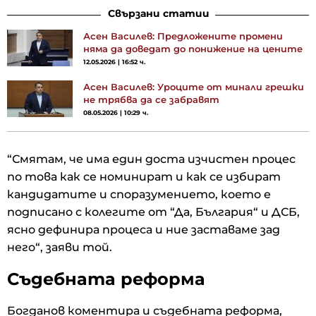
Свързани статии
Асен Василев: Предложените промени
няма да доведат до понижение на цените
12.05.2026 | 16:52 ч.
Асен Василев: Уроците от минали грешки
не трябва да се забравят
08.05.2026 | 10:29 ч.
“Смятам, че има един доста изчистен процес
по това как се номинират и как се избират
кандидатите и споразумението, което е
подписано с колегите от “Да, България“ и ДСБ,
ясно дефинира процеса и ние заставаме зад
него“, заяви той.
Съдебната реформа
Богданов коментира и съдебната реформа,