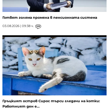
Готвят голяма промяна в пенсионната система
03.08.2026 | 09:38 ч.
229
Гръцкият остров Сирос търси гледачи на котки:
Работният ден е...