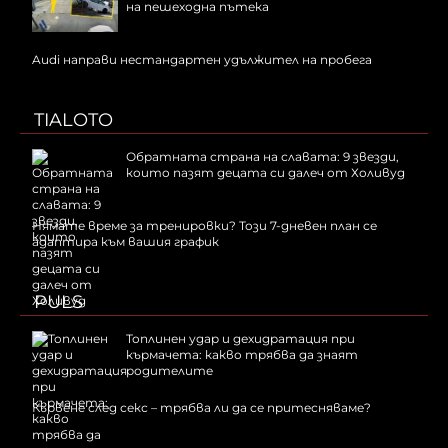
на пешеходна пътека
Audi направи нестандартен удължител на пробега
TIALOTO
Обратната страна на славата: 9 звезди,
които пазят децата си далеч от Холивуд
Нямате време за тренировки? Този 7-дневен план се
адаптира към вашия график
PULS
Топлинен удар и дехидратация при
кърмачета: какво трябва да знаят
родителите
Кървене след секс – трябва ли да се притесняваме?