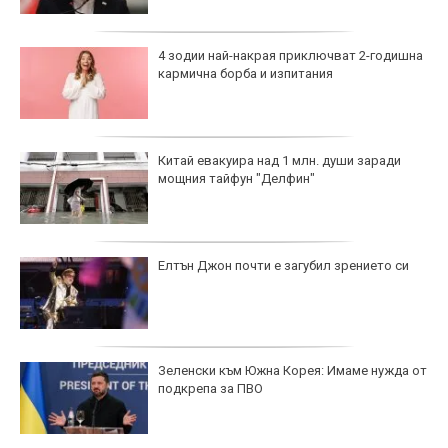
4 зодии най-накрая приключват 2-годишна
кармична борба и изпитания
Китай евакуира над 1 млн. души заради
мощния тайфун "Делфин"
Елтън Джон почти е загубил зрението си
Зеленски към Южна Корея: Имаме нужда от
подкрепа за ПВО