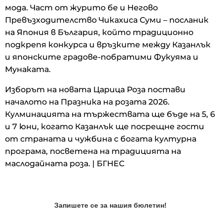
мода. Част от журито бе и Негово
Превъзходителство Чикахиса Суми – посланик
на Япония в България, който традиционно
подкрепя конкурса и връзките между Казанлък
и японските градове-побратими Фукуяма и
Мунаката.
Изборът на новата Царица Роза постави
началото на Празника на розата 2026.
Кулминацията на тържествата ще бъде на 5, 6
и 7 юни, когато Казанлък ще посрещне гости
от страната и чужбина с богата културна
програма, посветена на традицията на
маслодайната роза. | БГНЕС