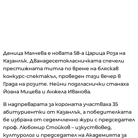
Деница Малчева е новата 58-а Царица Роза на
Казанлък. Дванадесетокласничката спечели
престижната титла по време на бляскав
конкурс-спектакъл, проведен тази вечер в
Града на розите. Нейни подгласнички станаха
Йоана Мицева и Анжела Иванова.
В надпреварата за короната участваха 35
абитуриентки от Казанлък, а победителката
бе избрана от седемчленно жури с председател
проф. Любомир Стойков – изкуствовед,
културолог и председател на Академията за