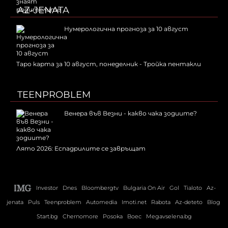
AZ-JENATA
Нумерологична прогноза за 10 август
Таро карта за 10 август, понеделник - Тройка пентакли
TEENPROBLEM
Венера във Везни - какво чака зодиите?
Лято 2026: Еспадрилите се завръщат
Investor
Dnes
Bloombergtv
Bulgaria On Air
Gol
Tialoto
Az-
jenata
Puls
Teenproblem
Automedia
Imoti.net
Rabota
Az-deteto
Blog
Start.bg
Chernomore
Posoka
Boec
Megavselena.bg