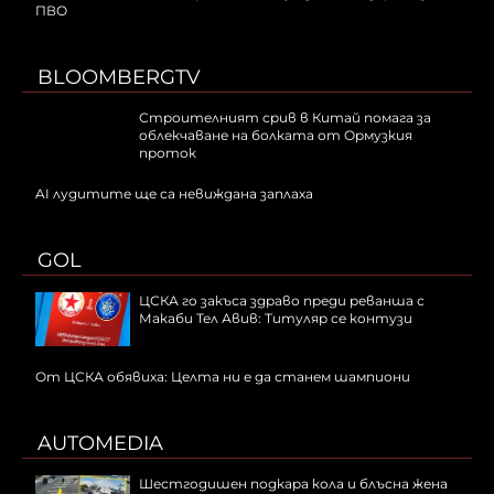
ПВО
BLOOMBERGTV
Строителният срив в Китай помага за
облекчаване на болката от Ормузкия
проток
AI лудитите ще са невижданa заплаха
GOL
ЦСКА го закъса здраво преди реванша с
Макаби Тел Авив: Титуляр се контузи
От ЦСКА обявиха: Целта ни е да станем шампиони
AUTOMEDIA
Шестгодишен подкара кола и блъсна жена