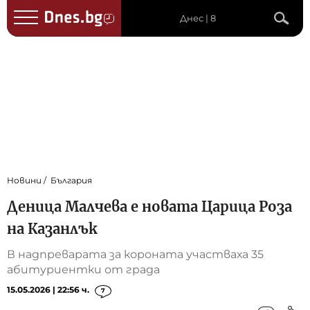
Днес | 8
Новини
България
Деница Малчева е новата Царица Роза
на Казанлък
В надпреварата за короната участваха 35
абитуриентки от града
15.05.2026 | 22:56 ч.
7