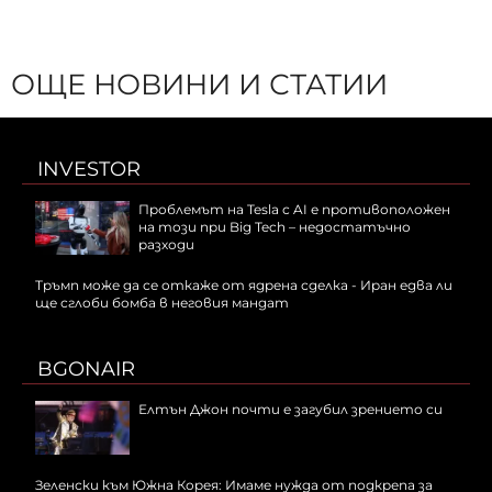
ОЩЕ НОВИНИ И СТАТИИ
INVESTOR
Проблемът на Tesla с AI е противоположен
на този при Big Tech – недостатъчно
разходи
Тръмп може да се откаже от ядрена сделка - Иран едва ли
ще сглоби бомба в неговия мандат
BGONAIR
Елтън Джон почти е загубил зрението си
Зеленски към Южна Корея: Имаме нужда от подкрепа за