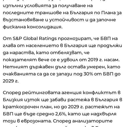
изпълни условията за получаване на
последните траншове на България по Плана за
възстановяване и устойчивост и да започне
фискална консолидация.
От S&P Global Ratings прогнозират, че БВП на
глава от населението в България ще продължи
да нараства, като отбелязват, че
показателят вече се е удвоил от 2019 г. насам.
Нетният държавен дълг остава умерен, като
очакванията са да се запази под 30% от БВП до
2029 г.
Според рейтинговата агенция конфликтът в
Близкия изток ще забави растежа в България в
краткосрочен план, но до 2029 г. растежът на
БВП ще бъде средно 2,6%, като ще надхвърля
този в еврозоната. Според анализаторите