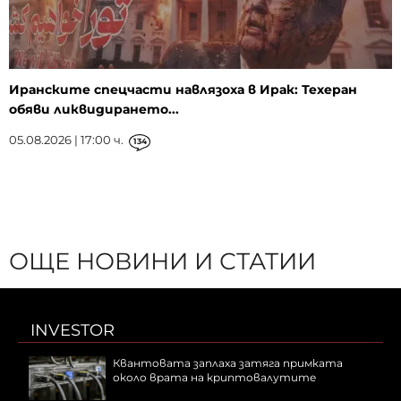
Иранските спецчасти навлязоха в Ирак: Техеран
обяви ликвидирането...
05.08.2026 | 17:00 ч.
134
ОЩЕ НОВИНИ И СТАТИИ
INVESTOR
Квантовата заплаха затяга примката
около врата на криптовалутите