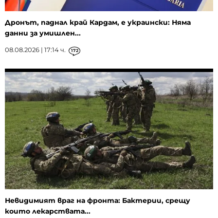
Дронът, паднал край Кардам, е украински: Няма
данни за умишлен...
08.08.2026 | 17:14 ч.
172
Невидимият враг на фронта: Бактерии, срещу
които лекарствата...