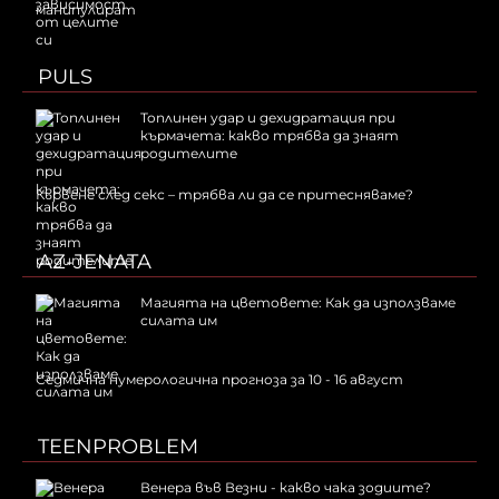
манипулират
PULS
Топлинен удар и дехидратация при
кърмачета: какво трябва да знаят
родителите
Кървене след секс – трябва ли да се притесняваме?
AZ-JENATA
Магията на цветовете: Как да използваме
силата им
Седмична нумерологична прогноза за 10 - 16 август
TEENPROBLEM
Венера във Везни - какво чака зодиите?