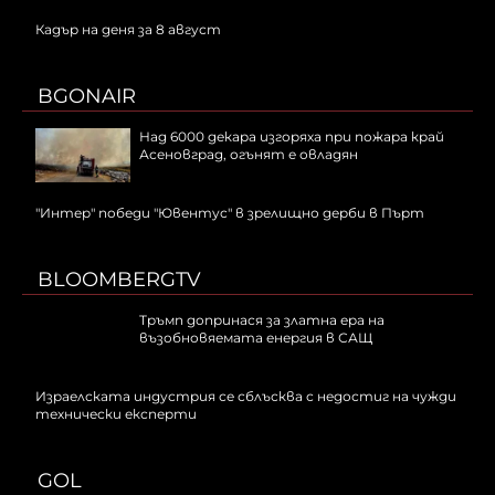
Кадър на деня за 8 август
BGONAIR
Над 6000 декара изгоряха при пожара край
Асеновград, огънят е овладян
"Интер" победи "Ювентус" в зрелищно дерби в Пърт
BLOOMBERGTV
Тръмп допринася за златна ера на
възобновяемата енергия в САЩ
Израелската индустрия се сблъсква с недостиг на чужди
технически експерти
GOL