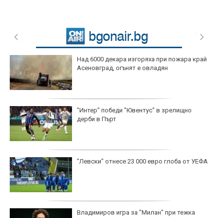
Над 6000 декара изгоряха при пожара край
Асеновград, огънят е овладян
"Интер" победи "Ювентус" в зрелищно
дерби в Пърт
"Левски" отнесе 23 000 евро глоба от УЕФА
Владимиров игра за "Милан" при тежка