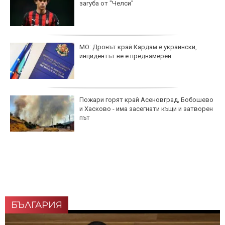
загуба от "Челси"
МО: Дронът край Кардам е украински,
инцидентът не е преднамерен
Пожари горят край Асеновград, Бобошево
и Хасково - има засегнати къщи и затворен
път
БЪЛГАРИЯ