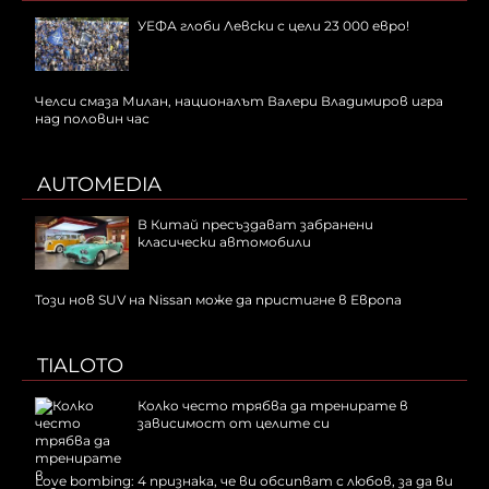
УЕФА глоби Левски с цели 23 000 евро!
Челси смаза Милан, националът Валери Владимиров игра
над половин час
AUTOMEDIA
В Китай пресъздават забранени
класически автомобили
Този нов SUV на Nissan може да пристигне в Европа
TIALOTO
Колко често трябва да тренирате в
зависимост от целите си
Love bombing: 4 признака, че ви обсипват с любов, за да ви