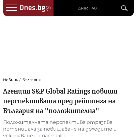
Днес | 48
Новини
България
Агенция S&P Global Ratings повиши
перспективата пред рейтинга на
България на "положителна"
Положителната перспектива отразява
потенциала за повишаване на доходите и
ускоряване на растежа