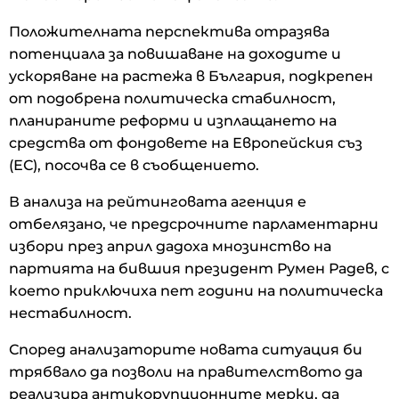
Положителната перспектива отразява
потенциала за повишаване на доходите и
ускоряване на растежа в България, подкрепен
от подобрена политическа стабилност,
планираните реформи и изплащането на
средства от фондовете на Европейския съз
(ЕС), посочва се в съобщението.
В анализа на рейтинговата агенция е
отбелязано, че предсрочните парламентарни
избори през април дадоха мнозинство на
партията на бившия президент Румен Радев, с
което приключиха пет години на политическа
нестабилност.
Според анализаторите новата ситуация би
трябвало да позволи на правителството да
реализира антикорупционните мерки, да