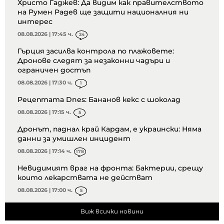
Христо Гаджев: Да видим как правителството
на Румен Радев ще защити националния ни
интерес
08.08.2026 | 17:45 ч.
24
Гърция засилва контрола по плажовете:
Дронове следят за незаконни чадъри и
ограничен достъп
08.08.2026 | 17:30 ч.
1
Рецептата Dnes: Бананов кекс с шоколад
08.08.2026 | 17:15 ч.
5
Дронът, паднал край Кардам, е украински: Няма
данни за умишлен инцидент
08.08.2026 | 17:14 ч.
178
Невидимият враг на фронта: Бактерии, срещу
които лекарствата не действат
08.08.2026 | 17:00 ч.
5
Виж всички новини