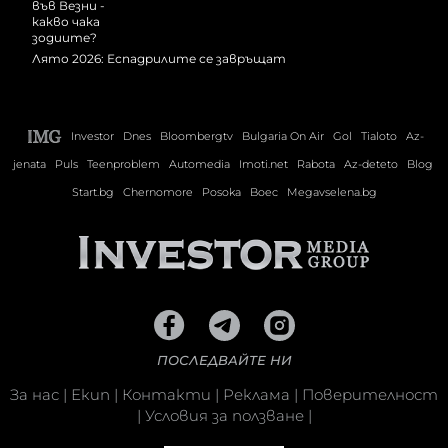
Лято 2026: Еспадрилите се завръщат
Investor
Dnes
Bloombergtv
Bulgaria On Air
Gol
Tialoto
Az-
jenata
Puls
Teenproblem
Automedia
Imoti.net
Rabota
Az-deteto
Blog
Start.bg
Chernomore
Posoka
Boec
Megavselena.bg
ПОСЛЕДВАЙТЕ НИ
За нас
|
Екип
|
Контакти
|
Реклама
|
Поверителност
|
Условия за ползване
|