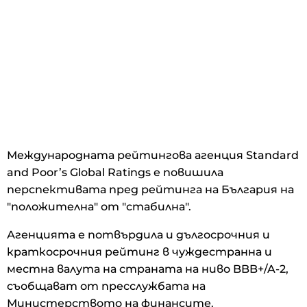
Международната рейтингова агенция Standard
and Poor’s Global Ratings е повишила
перспективата пред рейтинга на България на
"положителна" от "стабилна".
Агенцията е потвърдила и дългосрочния и
краткосрочния рейтинг в чуждестранна и
местна валута на страната на ниво BBB+/A-2,
съобщават от пресслужбата на
Министерството на финансите.