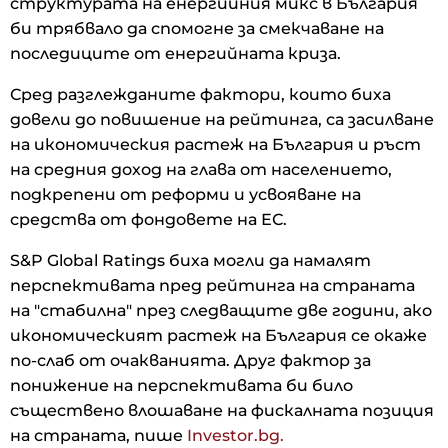
структурата на енергийния микс в България
би трябвало да спомогне за смекчаване на
последиците от енергийната криза.
Сред разглежданите фактори, които биха
довели до повишение на рейтинга, са засилване
на икономическия растеж на България и ръст
на средния доход на глава от населението,
подкрепени от реформи и усвояване на
средства от фондовете на ЕС.
S&P Global Ratings биха могли да намалят
перспективата пред рейтинга на страната
на "стабилна" през следващите две години, ако
икономическият растеж на България се окаже
по-слаб от очакванията. Друг фактор за
понижение на перспективата би било
съществено влошаване на фискалната позиция
на страната, пише
Investor.bg.