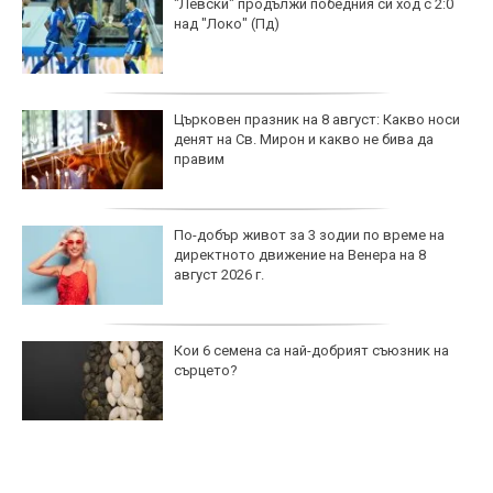
"Левски" продължи победния си ход с 2:0
над "Локо" (Пд)
Църковен празник на 8 август: Какво носи
денят на Св. Мирон и какво не бива да
правим
По-добър живот за 3 зодии по време на
директното движение на Венера на 8
август 2026 г.
Кои 6 семена са най-добрият съюзник на
сърцето?