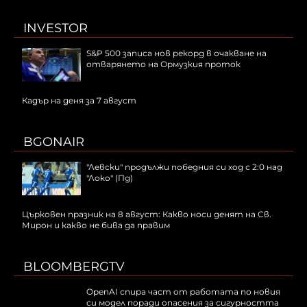
INVESTOR
S&P 500 записа нов рекорд в очакване на
отварянето на Ормузкия проток
Кадър на деня за 7 август
BGONAIR
"Левски" продължи победния си ход с 2:0 над
"Локо" (Пд)
Църковен празник на 8 август: Какво носи денят на Св.
Мирон и какво не бива да правим
BLOOMBERGTV
OpenAI спира част от работата по новия
си модел поради опасения за сигурността