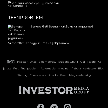
Етерични масла срещу хлебарки
TEENPROBLEM
Венера във Везни - какво чака зодиите?
Лято 2026: Еспадрилите се завръщат
Investor
Dnes
Bloombergtv
Bulgaria On Air
Gol
Tialoto
Az-
jenata
Puls
Teenproblem
Automedia
Imoti.net
Rabota
Az-deteto
Blog
Start.bg
Chernomore
Posoka
Boec
Megavselena.bg