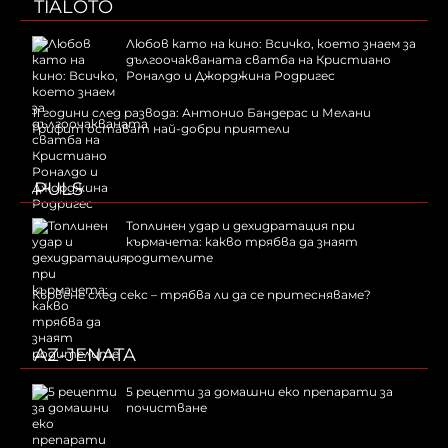
TIALOTO
Любов като на кино: Всичко, което знаем за
дългоочакваната сватба на Кристиано
Роналдо и Джорджина Родригес
11 години след развода: Антонио Бандерас и Мелани
Грифит остават най-добри приятели
PULS
Топлинен удар и дехидратация при
кърмачета: какво трябва да знаят
родителите
Кървене след секс – трябва ли да се притесняваме?
AZ-JENATA
5 рецепти за домашни еко препарати за
почистване