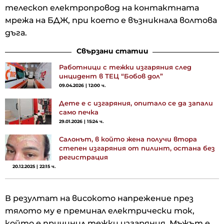
телескоп електропровод на контактната
мрежа на БДЖ, при което е възникнала волтова
дъга.
Свързани статии
Работници с тежки изгаряния след
инцидент в ТЕЦ “Бобов дол”
09.04.2026 | 12:00 ч.
Дете е с изгаряния, опитало се да запали
само печка
29.01.2026 | 15:24 ч.
Салонът, в който жена получи втора
степен изгаряния от пилинт, остана без
регистрация
20.12.2025 | 22:15 ч.
В резултат на високото напрежение през
тялото му е преминал електрически ток,
който е причинил тежки изгаряния. Мъжът е