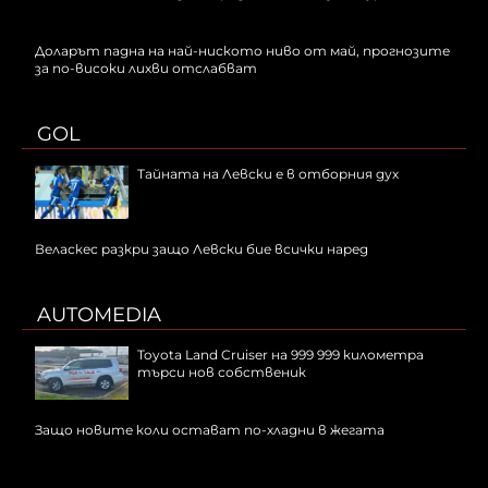
Доларът падна на най-ниското ниво от май, прогнозите
за по-високи лихви отслабват
GOL
Тайната на Левски е в отборния дух
Веласкес разкри защо Левски бие всички наред
AUTOMEDIA
Toyota Land Cruiser на 999 999 километра
търси нов собственик
Защо новите коли остават по-хладни в жегата