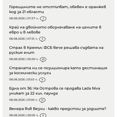
Горещините не отстъпват, обявен е оранжев
код за 21 области
08.08.2026 | 07:37 ч.
2
Край на двойното обозначаване на цените в
евро и в левове
08.08.2026 | 07:15 ч.
5
Страх в Кремъл: ФСБ вече решава съдбата на
руския елит
08.08.2026 | 05:00 ч.
26
Страната ни се позиционира като дестинация
за космически услуги
08.08.2026 | 01:55 ч.
9
Една от 36: На Острова се продава Lada Niva
уникат за 22 хил. паунда
08.08.2026 | 01:00 ч.
10
Венера във Везни - какво предстои за зодиите?
08.08.2026 | 00:05 ч.
8