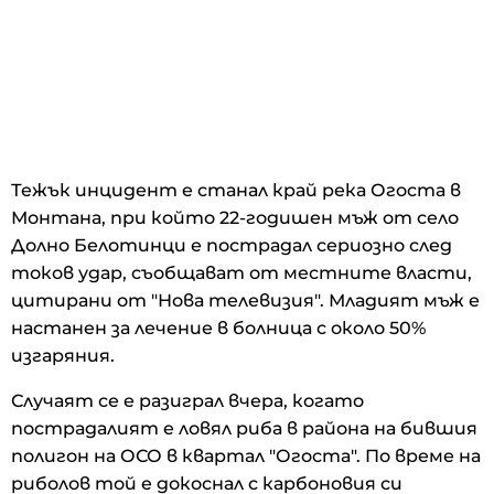
Тежък инцидент е станал край река Огоста в
Монтана, при който 22-годишен мъж от село
Долно Белотинци е пострадал сериозно след
токов удар, съобщават от местните власти,
цитирани от "Нова телевизия". Младият мъж е
настанен за лечение в болница с около 50%
изгаряния.
Случаят се е разиграл вчера, когато
пострадалият е ловял риба в района на бившия
полигон на ОСО в квартал "Огоста". По време на
риболов той е докоснал с карбоновия си