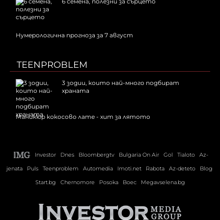
6 семена, полезни за сърцето
Нумерологична прогноза за 7 август
TEENPROBLEM
3 зодии, които най-много подбират
храната
Маникюр кокосово лате - хит за лятото
Investor
Dnes
Bloombergtv
Bulgaria On Air
Gol
Tialoto
Az-
jenata
Puls
Teenproblem
Automedia
Imoti.net
Rabota
Az-deteto
Blog
Start.bg
Chernomore
Posoka
Boec
Megavselena.bg