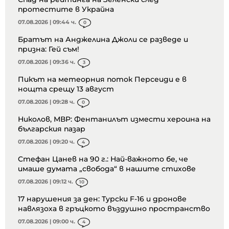
протестите в Украйна
07.08.2026 | 09:44 ч.
0
Братът на Анджелина Джоли се разведе и
призна: Гей съм!
07.08.2026 | 09:36 ч.
3
Пикът на метеорния поток Персеиди е в
нощта срещу 13 август
07.08.2026 | 09:28 ч.
0
Николов, МВР: Фентанилът измести хероина на
българския пазар
07.08.2026 | 09:20 ч.
4
Стефан Цанев на 90 г.: Най-важното бе, че
имаше думата „свобода“ в нашите стихове
07.08.2026 | 09:12 ч.
10
17 нарушения за ден: Турски F-16 и дронове
навлязоха в гръцкото въздушно пространство
07.08.2026 | 09:00 ч.
4