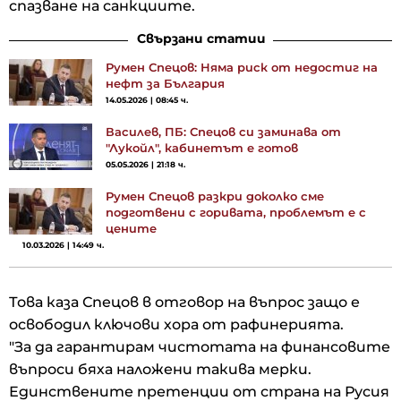
спазване на санкциите.
Свързани статии
Румен Спецов: Няма риск от недостиг на
нефт за България
14.05.2026 | 08:45 ч.
Василев, ПБ: Спецов си заминава от
"Лукойл", кабинетът е готов
05.05.2026 | 21:18 ч.
Румен Спецов разкри доколко сме
подготвени с горивата, проблемът е с
цените
10.03.2026 | 14:49 ч.
Това каза Спецов в отговор на въпрос защо е
освободил ключови хора от рафинерията.
"За да гарантирам чистотата на финансовите
въпроси бяха наложени такива мерки.
Единствените претенции от страна на Русия