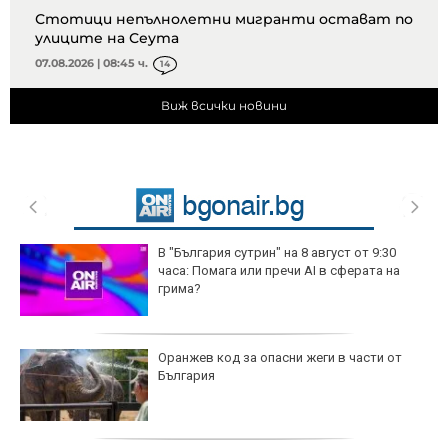
Стотици непълнолетни мигранти остават по
улиците на Сеута
07.08.2026 | 08:45 ч.
14
Виж всички новини
В "България сутрин" на 8 август от 9:30
часа: Помага или пречи AI в сферата на
грима?
Оранжев код за опасни жеги в части от
България