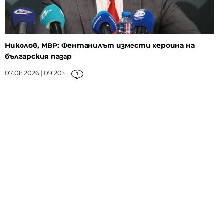
Николов, МВР: Фентанилът измести хероина на
българския пазар
07.08.2026 | 09:20 ч.
1