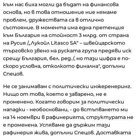
към нас биха могли да бъдат на финансова
основа, но в това отношение ние нямаме
проблем, дружествата са в отлично
състояние. В момента има една претенция
към България на стойност 3 млрд. от страна
на Русия /„Лукойл Litasco SA“ – швейцарското
търговско звено на руската група предяви иск
срещу България, бел. ред./, но тази цифра е по-
скоро условна, отколкото финална", допълни
Спецов.
Не се занимавам с политически инжеренеринг.
Нищо от това, което е заварено, не е
променено. Когато говорим за политически
нападки - необосновани, - до встъпването ми
на 14 ноември в рафинерията, структурата не
е променена. Успяваме да държим тази
рафинерия жива, допълни Спецов. Доставката