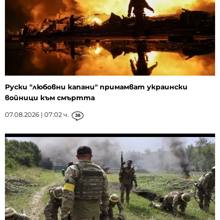
Руски "любовни капани" примамват украински
войници към смъртта
07.08.2026 | 07:02 ч.
38