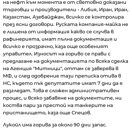
на нефт към момента е от световно доказани
търговци и производители - Либия, Иран, Иран,
Казахстан, Азебайджан, всичко се контролира
през ясни договори. Руската компания-майка не
е лишена от информация какво се случва в
рафинерията, имат пълна документация и
всичко е прозрачно, каза още особеният
управител. Износът на гориво се прави с
предлагане на документацията по всяка сделка
на Агенция "Митници", оттам се заверява в
МФ, и след одобрение тази преписка отива в
НС, където пък депутатите имат 7 дни да я
разгледат. Това е сложен административен
процес, и всяко забавяне на документите, ни
коства пари за престой на танкерите на
пристанището, каза още Спецов.
Лукойл има горива за около 90 дни запас.