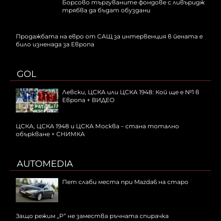
Борсово търгуваните фондове с ливъридж
трябва да бъдат обуздани
Продажбата на евро от САЩ за интервенция в йената е
било изненада за Европа
GOL
Левски, ЦСКА или ЦСКА 1948: Кой ще е №1 в
Европа + ВИДЕО
ЦСКА, ЦСКА 1948 и ЦСКА Москва – стана тотално
объркване + СНИМКА
AUTOMEDIA
Пет слаби места при Mazda6 на старо
Защо режим „P“ не замества ръчната спирачка