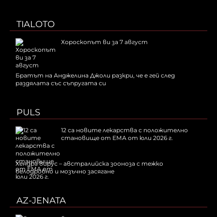
TIALOTO
Хороскопът ви за 7 август
Братът на Анджелина Джоли разкри, че е гей след
раздялата със съпругата си
PULS
12 са новите лекарства с положително
становище от ЕМА от юли 2026 г.
Хендра вирус – австралийска зооноза с тежко
белодробно и мозъчно засягане
AZ-JENATA