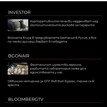
INVESTOR
Корпоративните печалби надделяват над
геополитическите рискове на пазарите
Войната влиза в предизборната кампания в Русия, а все
по-малко руснаци вярват в победата
BGONAIR
Фентанилът измества хероина,
разбитата лаборатория може да е
единствената у нас
Обвиниха четирима за ОПГ във ВиК-Бургас, трима са в
ареста
BLOOMBERGTV