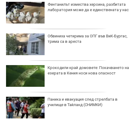
Фентанилът измества хероина, разбитата
лаборатория може да е единствената у нас
Обвиниха четирима за ОПГ във ВиК-Бургас,
трима са в ареста
Крокодили край домовете: Покачването на
езерата в Кения носи нова опасност
Паника и евакуация след стрелбата в
училище в Тайланд (СНИМКИ)