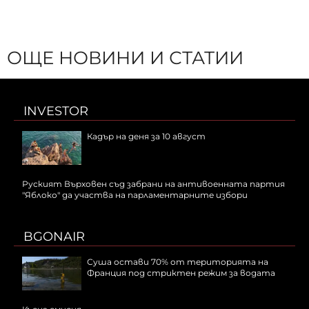
ОЩЕ НОВИНИ И СТАТИИ
INVESTOR
Кадър на деня за 10 август
Руският Върховен съд забрани на антивоенната партия
"Яблоко" да участва на парламентарните избори
BGONAIR
Суша остави 70% от територията на
Франция под стриктен режим за водата