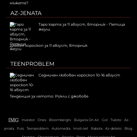
AZ-JENATA
Таро карта за 11 август, вторник - Петица
жезли
Дневен хороскоп за 11 август, вторник
TEENPROBLEM
Седмичен любовен хороскоп 10-16 август
Тенденция за лятото: Рокли с джобове
Investor
Dnes
Bloombergtv
Bulgaria On Air
Gol
Tialoto
Az-
jenata
Puls
Teenproblem
Automedia
Imoti.net
Rabota
Az-deteto
Blog