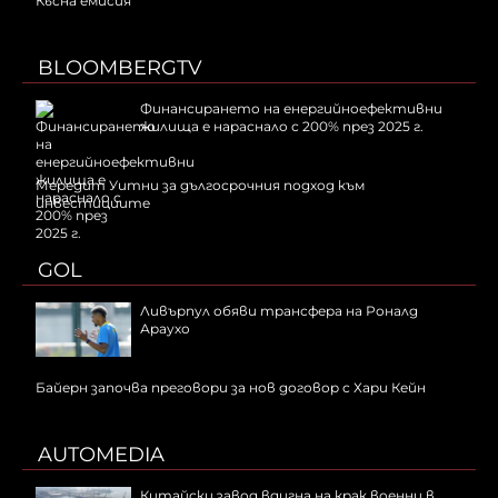
Късна емисия
BLOOMBERGTV
Финансирането на енергийноефективни
жилища е нараснало с 200% през 2025 г.
Мередит Уитни за дългосрочния подход към
инвестициите
GOL
Ливърпул обяви трансфера на Роналд
Араухо
Байерн започва преговори за нов договор с Хари Кейн
AUTOMEDIA
Китайски завод вдигна на крак военни в