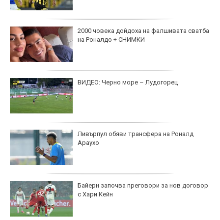
2000 човека дойдоха на фалшивата сватба
на Роналдо + СНИМКИ
ВИДЕО: Черно море – Лудогорец
Ливърпул обяви трансфера на Роналд
Араухо
Байерн започва преговори за нов договор
с Хари Кейн