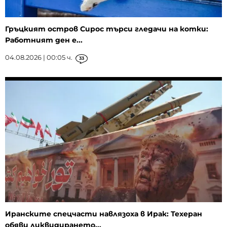
Гръцкият остров Сирос търси гледачи на котки:
Работният ден е...
04.08.2026 | 00:05 ч.
33
Иранските спецчасти навлязоха в Ирак: Техеран
обяви ликвидирането...