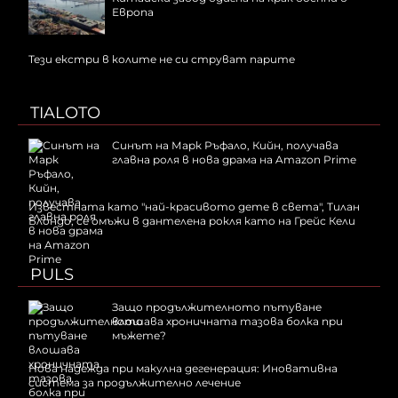
Европа
Тези екстри в колите не си струват парите
TIALOTO
Синът на Марк Ръфало, Кийн, получава
главна роля в нова драма на Amazon Prime
Известната като "най-красивото дете в света", Тилан
Блондо, се омъжи в дантелена рокля като на Грейс Кели
PULS
Защо продължителното пътуване
влошава хроничната тазова болка при
мъжете?
Нова надежда при макулна дегенерация: Иновативна
система за продължително лечение