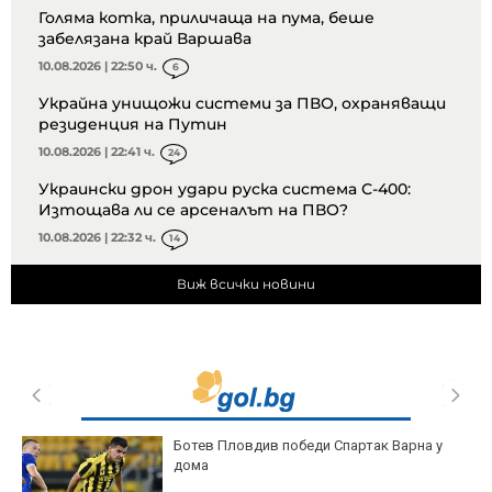
Голяма котка, приличаща на пума, беше
забелязана край Варшава
10.08.2026 | 22:50 ч.
6
Украйна унищожи системи за ПВО, охраняващи
резиденция на Путин
10.08.2026 | 22:41 ч.
24
Украински дрон удари руска система С-400:
Изтощава ли се арсеналът на ПВО?
10.08.2026 | 22:32 ч.
14
Виж всички новини
Ботев Пловдив победи Спартак Варна у
дома