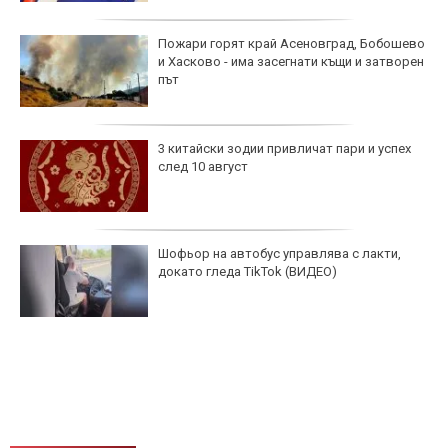
Пожари горят край Асеновград, Бобошево
и Хасково - има засегнати къщи и затворен
път
3 китайски зодии привличат пари и успех
след 10 август
Шофьор на автобус управлява с лакти,
докато гледа TikTok (ВИДЕО)