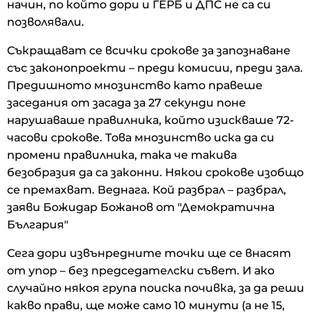
начин, по който дори и ГЕРБ и ДПС не са си
позволявали.
Съкращават се всички срокове за запознаване
със законопроекти – преди комисии, преди зала.
Предишното мнозинство като правеше
заседания от засада за 27 секунди поне
нарушаваше правилника, който изискваше 72-
часови срокове. Това мнозинство иска да си
промени правилника, така че такива
безобразия да са законни. Някои срокове изобщо
се премахват. Веднага. Кой разбрал – разбрал,
заяви Божидар Божанов от "Демократична
България"
Сега дори извънредните точки ще се внасят
от упор – без председателски съвет. И ако
случайно някоя група поиска почивка, за да реши
какво прави, ще може само 10 минути (а не 15,