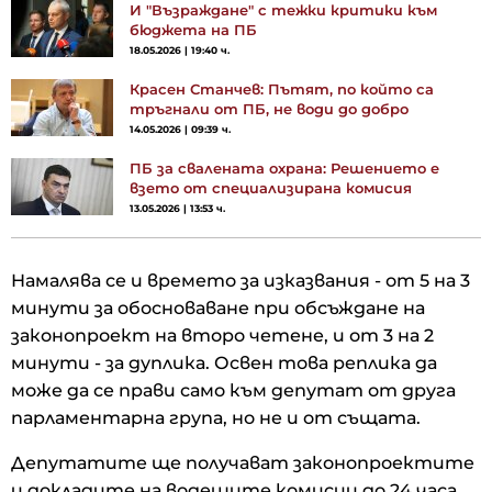
И "Възраждане" с тежки критики към
бюджета на ПБ
18.05.2026 | 19:40 ч.
Красен Станчев: Пътят, по който са
тръгнали от ПБ, не води до добро
14.05.2026 | 09:39 ч.
ПБ за свалената охрана: Решението е
взето от специализирана комисия
13.05.2026 | 13:53 ч.
Намалява се и времето за изказвания - от 5 на 3
минути за обосноваване при обсъждане на
законопроект на второ четене, и от 3 на 2
минути - за дуплика. Освен това реплика да
може да се прави само към депутат от друга
парламентарна група, но не и от същата.
Депутатите ще получават законопроектите
и докладите на водещите комисии до 24 часа