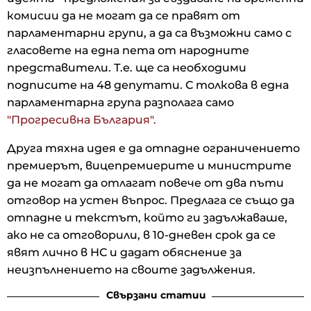
комисии да не могат да се правят от
парламентарни групи, а да са възможни само с
гласовете на една пета от народните
представители. Т.е. ще са необходими
подписите на 48 депутати. С толкова в една
парламентарна група разполага само
"Прогресивна България".
Друга тяхна идея е да отпадне ограничението
премиерът, вицепремиерите и министрите
да не могат да отлагат повече от два пъти
отговор на устен въпрос. Предлага се също да
отпадне и текстът, който ги задължаваше,
ако не са отговорили, в 10-дневен срок да се
явят лично в НС и дадат обяснение за
неизпълнението на своите задължения.
Свързани статии