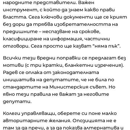
народните представители. Важен
инструмент, с който да знаем какво прави
властта. Сега ключови документи ще се крият
без дори да трябва изобретателността на
предишните – неспазване на срокове,
класифициране на информация, частични
отговори. Сега просто ще казват “няма пък”.
Всички тези вредни поправки се предлагат без
мотиви (с три кратки, бланкетни изречения).
Радев се оплака от законодателната
инициатива на депутатите, че не била по
стандартите на Министерския съвет. Но
явно тези правила не важат за неговите
депутати.
Колеги управляващи, оберете си поне малко
авторитарните желания. Опозицията не е
там за да пречи, а за да показва алтернатива и