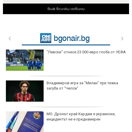
Виж всички новини
"Левски" отнесе 23 000 евро глоба от УЕФА
Владимиров игра за "Милан" при тежка
загуба от "Челси"
МО: Дронът край Кардам е украински,
инцидентът не е преднамерен