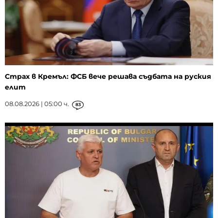
Страх в Кремъл: ФСБ вече решава съдбата на руския
елит
08.08.2026 | 05:00 ч.
83