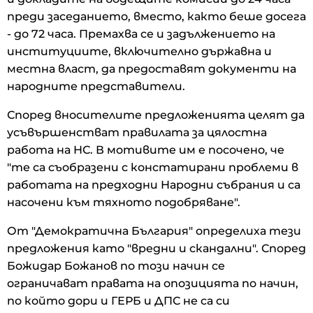
преди заседанието, вместо, както беше досега
- до 72 часа. Премахва се и задължението на
институциите, включително държавна и
местна власт, да предоставят документи на
народните представители.
Според вносителите предложенията целят да
усъвършенстват правилата за цялостна
работа на НС. В мотивите им е посочено, че
"те са съобразени с констатирани проблеми в
работата на предходни Народни събрания и са
насочени към тяхното подобряване".
От "Демократична България" определиха тези
предложения като "вредни и скандални". Според
Божидар Божанов по този начин се
ограничават правата на опозицията по начин,
по който дори и ГЕРБ и ДПС не са си