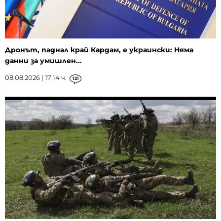
Дронът, паднал край Кардам, е украински: Няма
данни за умишлен...
08.08.2026 | 17:14 ч.
121