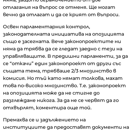
отлагания на въпрос се отменя. Ще могат
вечно да отлагат и да се крият от въпроси.
Освен парламентарния контрол,
законодателната инициатива на опозицията
също е засегната. Вече законопроектите ни
няма да трябва да се гледат заедно с тези на
управляващите. В предишни парламенти, за да
се “откачи” един законопроект от други със
същата тема, трябваше 2/3 мнозинство в
комисия. Но тъй като нямат толкова, махат
това по-високо мнозинство. Т.е. законопроект
на опозицията може да не стигне до
разглеждане никога. За да не се червят да го
отхвърлят, коментира още той.
Премахва се и задължението на
институциите да предоставят документи на