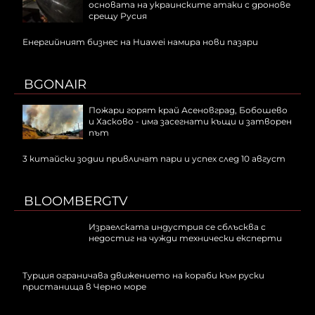
основата на украинските атаки с дронове
срещу Русия
Енергийният бизнес на Huawei намира нови пазари
BGONAIR
Пожари горят край Асеновград, Бобошево
и Хасково - има засегнати къщи и затворен
път
3 китайски зодии привличат пари и успех след 10 август
BLOOMBERGTV
Израелската индустрия се сблъсква с
недостиг на чужди технически експерти
Турция ограничава движението на кораби към руски
пристанища в Черно море