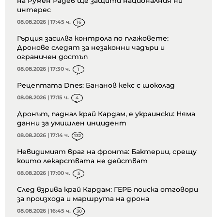
на Румен Радев ще защити националния ни
интерес
08.08.2026 | 17:45 ч.
16
Гърция засилва контрола по плажовете:
Дронове следят за незаконни чадъри и
ограничен достъп
08.08.2026 | 17:30 ч.
1
Рецептата Dnes: Бананов кекс с шоколад
08.08.2026 | 17:15 ч.
4
Дронът, паднал край Кардам, е украински: Няма
данни за умишлен инцидент
08.08.2026 | 17:14 ч.
132
Невидимият враг на фронта: Бактерии, срещу
които лекарствата не действат
08.08.2026 | 17:00 ч.
5
След взрива край Кардам: ГЕРБ поиска отговори
за произхода и маршрута на дрона
08.08.2026 | 16:45 ч.
30