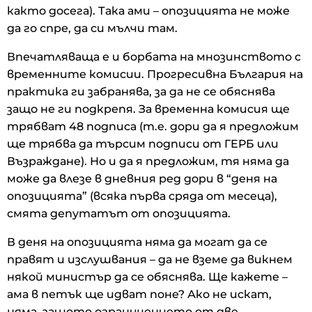
както досега). Така ами – опозицията не може
да го спре, да си мълчи там.
Впечатляваща е и борбата на мнозинството с
временните комисии. Прогресивна България на
практика ги забранява, за да не се обяснява
защо не ги подкрепя. За временна комисия ще
трябват 48 подписа (т.е. дори да я предложим
ще трябва да търсим подписи от ГЕРБ или
Възраждане). Но и да я предложим, тя няма да
може да влезе в дневния ред дори в “деня на
опозицията” (всяка първа сряда от месеца),
смята депутатът от опозицията.
В деня на опозицията няма да могат да се
правят и изслушвания – да не вземе да викнем
някой министър да се обяснява. Ще кажете –
ама в петък ще идват поне? Ако не искат,
няма, защото ограничението от две