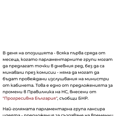
В деня на опозицията - всяка първа сряда от
месеца, когато парламентарните групи могат
да предлагат точки в дневния ред, без да са
минавали през комисии - няма да могат да
бъдат провеждани изслушвания на министри
от кабинета. Това е едно от предложенията за
промени в Правилника на НС, внесени от
"Прогресивна България"
, съобщи БНР.
Най-голямата парламентарна група лансира
идеята - предложения за създаване на временни