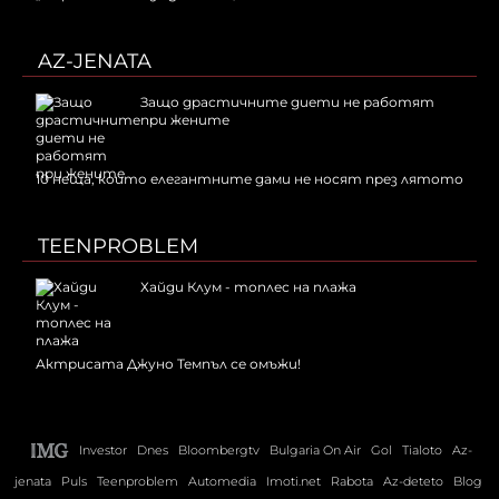
AZ-JENATA
Защо драстичните диети не работят
при жените
10 неща, които елегантните дами не носят през лятото
TEENPROBLEM
Хайди Клум - топлес на плажа
Актрисата Джуно Темпъл се омъжи!
Investor
Dnes
Bloombergtv
Bulgaria On Air
Gol
Tialoto
Az-
jenata
Puls
Teenproblem
Automedia
Imoti.net
Rabota
Az-deteto
Blog