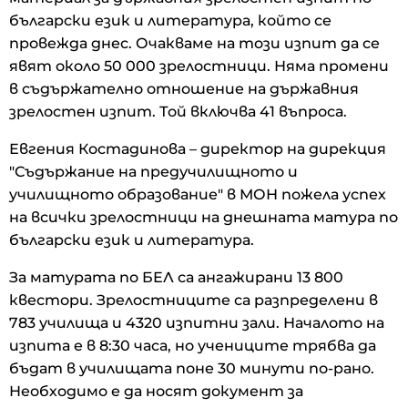
български език и литература, който се
провежда днес. Очакваме на този изпит да се
явят около 50 000 зрелостници. Няма промени
в съдържателно отношение на държавния
зрелостен изпит. Той включва 41 въпроса.
Евгения Костадинова – директор на дирекция
"Съдържание на предучилищното и
училищното образование" в МОН пожела успех
на всички зрелостници на днешната матура по
български език и литература.
За матурата по БЕЛ са ангажирани 13 800
квестори. Зрелостниците са разпределени в
783 училища и 4320 изпитни зали. Началото на
изпита е в 8:30 часа, но учениците трябва да
бъдат в училищата поне 30 минути по-рано.
Необходимо е да носят документ за