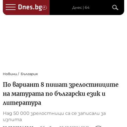
Днес | 64
Новини
България
По вариант 8 пишат зрелостниците
на матурата по български език и
литература
Над 50 000 зрелостници са се записали за
изпита