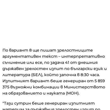
По вариант 8 ще пишат зрелостниците
аргументативен текст – интерпретативно
съчинение или есе, по задача 41 от днешния
държавен зрелостен изпит по български език и
литература (БЕЛ), който започна в 8:30 часа.
Изпитният вариант беше генериран от 5 859
375 възможни комбинации в Министерството
на образованието и науката (МОН).
"Тази сутрин беше генериран изпитният
материал за държавния зрелостен изпит по