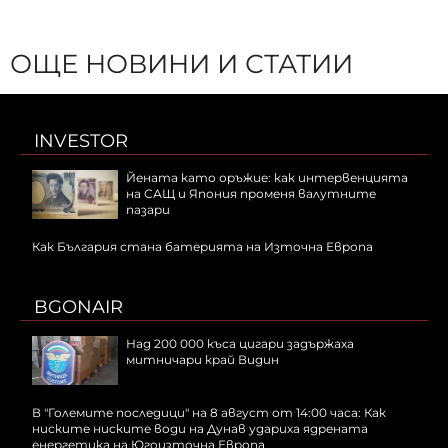
ОЩЕ НОВИНИ И СТАТИИ
INVESTOR
Йената като оръжие: как интервенцията
на САЩ и Япония променя валутните
пазари
Как България стана батерията на Източна Европа
BGONAIR
Над 200 000 къса цигари задържаха
митничари край Видин
В "Големите последици" на 8 август от 14:00 часа: Как
ниските ниските води на Дунав удариха ядрената
енергетика на Югоизточна Европа