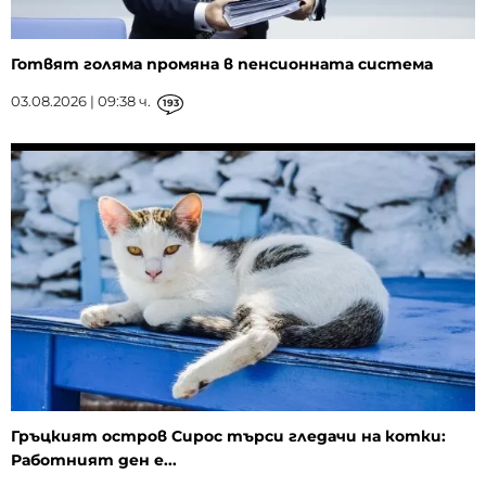
Готвят голяма промяна в пенсионната система
03.08.2026 | 09:38 ч.
193
Гръцкият остров Сирос търси гледачи на котки:
Работният ден е...