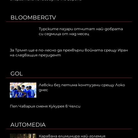
BLOOMBERGTV
Турските пазари отчитат най-добрата
си седмица от над месец
За Тръмп ще е по-лесно да прехвърли войната срещу Иран
на следващия президент
GOL
Левски без петима контузени срещу Локо
днес
Пеп Чавария сменя Кукурея в Челси
AUTOMEDIA
Каравана елиминира най-големия