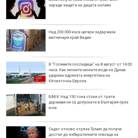
заради защита на децата онлайн
Над 200 000 къса цигари задържаха
митничари край Видин
В "Големите последици" на 8 август от 14:00
часа: Как ниските ниските води на Дунав
удариха ядрената енергетика на
Югоизточна Европа
БАБХ: Над 150 тона стоки от трети
държави не са допуснати в България през
юли
Съдът отново отряза Тръмп да получи
достъп до избирателните списъци на