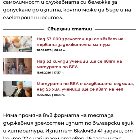
самоличност и служебната си бележка за
допускане до изпита, която може да бъде и на
електронен носител.
Свързани статии
Над 53 000 зрелостници се явяват на
първата задължителна матура
20.05.2026 | 06:45 ч.
Над 53 хиляди ученици ще се явят на
матурата по БЕЛ
15.05.2026 | 17:37 ч.
Матурата по БЕЛ е следващата седмица,
над 53 хил. ученици ще се явят на нея
14.05.2026 | 18:08 ч.
Няма промяна във формата на теста за
държавния зрелостен изпит по български език
и литература. Изпитът включва 41 задачи, от
които 22 с избираем отговор, 16 задачи със