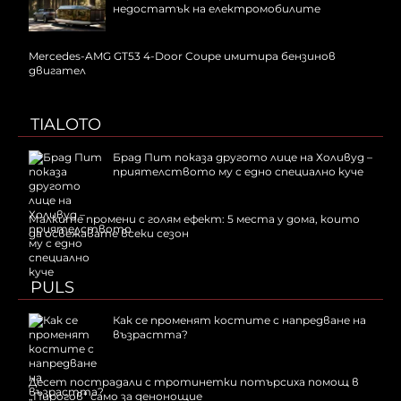
недостатък на електромобилите
Mercedes-AMG GT53 4-Door Coupe имитира бензинов
двигател
TIALOTO
Брад Пит показа другото лице на Холивуд –
приятелството му с едно специално куче
Малките промени с голям ефект: 5 места у дома, които
да освежавате всеки сезон
PULS
Как се променят костите с напредване на
възрастта?
Десет пострадали с тротинетки потърсиха помощ в
„Пирогов“ само за денонощие