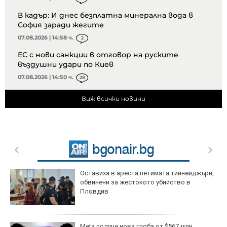
В кадър: И днес безплатна минерална вода в
София заради жегите
07.08.2026 | 14:58 ч.
2
ЕС с нови санкции в отговор на руските
въздушни удари по Киев
07.08.2026 | 14:50 ч.
28
Виж всички новини
Оставиха в ареста петимата тийнейджъри,
обвинени за жестокото убийство в
Пловдив
Meta получи нова глоба от $567 млн.