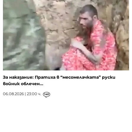
За наказание: Пратиха в “месомелачката” руски
войник облечен...
06.08.2026 | 23:00 ч.
140