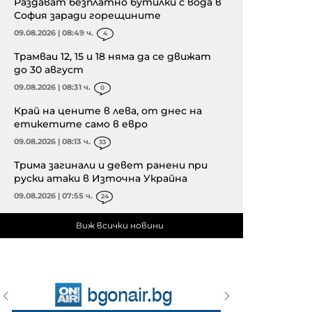
Раздават безплатно бутилки с вода в
София заради горещините
09.08.2026 | 08:49 ч.
4
Трамваи 12, 15 и 18 няма да се движат
до 30 август
09.08.2026 | 08:31 ч.
0
Край на цените в лева, от днес на
етикетите само в евро
09.08.2026 | 08:13 ч.
33
Трима загинали и девет ранени при
руски атаки в Източна Украйна
09.08.2026 | 07:55 ч.
24
Виж всички новини