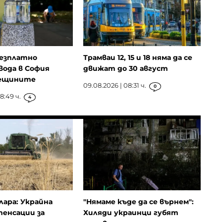
безплатно
Трамваи 12, 15 и 18 няма да се
вода в София
движат до 30 август
рещините
09.08.2026 | 08:31 ч.
0
8:49 ч.
4
лара: Украйна
"Нямаме къде да се върнем":
енсации за
Хиляди украинци губят