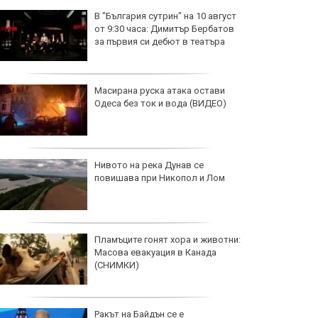
В "България сутрин" на 10 август
от 9:30 часа: Димитър Бербатов
за първия си дебют в театъра
Масирана руска атака остави
Одеса без ток и вода (ВИДЕО)
Нивото на река Дунав се
повишава при Никопол и Лом
Пламъците гонят хора и животни:
Масова евакуация в Канада
(СНИМКИ)
Ракът на Байдън се е