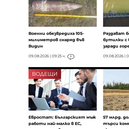
Военни обезвредиха 105-
Раздават 
милиметров снаряд във
бутилки с 
Видин
заради го
09.08.2026 | 09:25 ч.
09.08.2026 | 0
1
ВОДЕЩИ
Евростат: Българският мъж
57 млрд. до
работи най-малко в ЕС,
търси комп