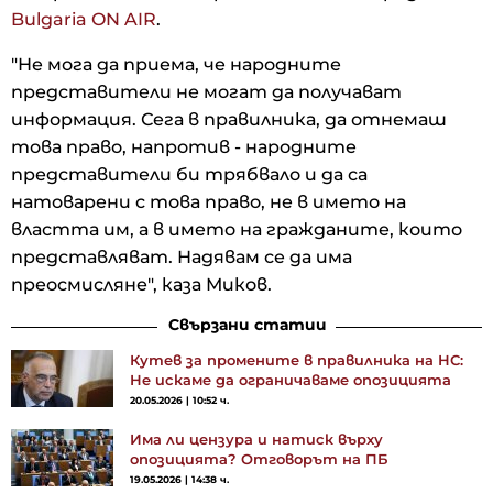
Bulgaria ON AIR
.
"Не мога да приема, че народните
представители не могат да получават
информация. Сега в правилника, да отнемаш
това право, напротив - народните
представители би трябвало и да са
натоварени с това право, не в името на
властта им, а в името на гражданите, които
представляват. Надявам се да има
преосмисляне", каза Миков.
Свързани статии
Кутев за промените в правилника на НС:
Не искаме да ограничаваме опозицията
20.05.2026 | 10:52 ч.
Има ли цензура и натиск върху
опозицията? Отговорът на ПБ
19.05.2026 | 14:38 ч.