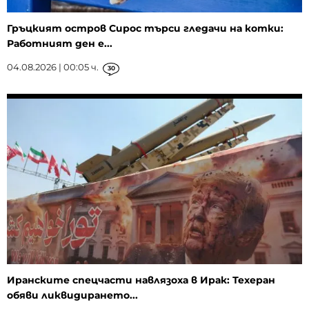
Гръцкият остров Сирос търси гледачи на котки:
Работният ден е...
04.08.2026 | 00:05 ч.
30
Иранските спецчасти навлязоха в Ирак: Техеран
обяви ликвидирането...