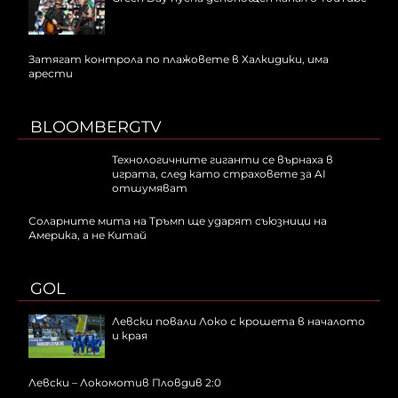
Затягат контрола по плажовете в Халкидики, има
арести
BLOOMBERGTV
Технологичните гиганти се върнаха в
играта, след като страховете за AI
отшумяват
Соларните мита на Тръмп ще ударят съюзници на
Америка, а не Китай
GOL
Левски повали Локо с крошета в началото
и края
Левски – Локомотив Пловдив 2:0