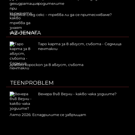
родителите
Кървене след секс – трябва ли да се притесняваме?
AZ-JENATA
Таро карта за 8 август, събота - Седмица
пентакли
Дневен хороскоп за 8 август, събота
TEENPROBLEM
Венера във Везни - какво чака зодиите?
Лято 2026: Еспадрилите се завръщат