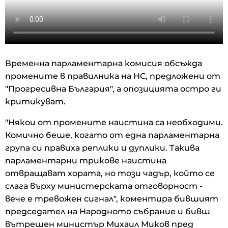
Временна парламентарна комисия обсъжда
промените в правилника на НС, предложени от
"Прогресивна България", а опозицията остро ги
критикуват.
"Някои от промените наистина са необходими.
Комично беше, когато от една парламентарна
група си правиха реплики и дуплики. Такива
парламентарни трикове наистина
отвращават хората, но този чадър, който се
слага върху министерската отговорност -
вече е тревожен сигнал", коментира бившият
председател на Народното събрание и бивш
вътрешен министър Михаил Миков пред