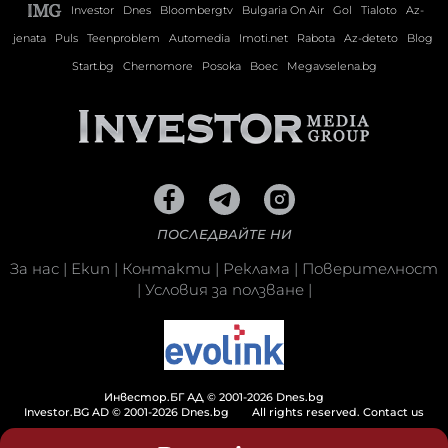
Investor
Dnes
Bloombergtv
Bulgaria On Air
Gol
Tialoto
Az-
jenata
Puls
Teenproblem
Automedia
Imoti.net
Rabota
Az-deteto
Blog
Start.bg
Chernomore
Posoka
Boec
Megavselena.bg
ПОСЛЕДВАЙТЕ НИ
За нас
|
Екип
|
Контакти
|
Реклама
|
Поверителност
|
Условия за ползване
|
Инвестор.БГ АД © 2001-2026 Dnes.bg
Investor.BG AD © 2001-2026 Dnes.bg
All rights reserved.
Contact us