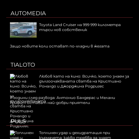
AUTOMEDIA
Toyota Land Cruiser на 999 999 километра
търси нов собственик
Защо новите коли остават по-хладни в жегата
TIALOTO
Любов като на кино: Всичко, което знаем за
дългоочакваната сватба на Кристиано
Роналдо и Джорджина Родригес
11 години след развода: Антонио Бандерас и Мелани
Грифит остават най-добри приятели
PULS
Топлинен удар и дехидратация при
кърмачета: какво трябва да знаят