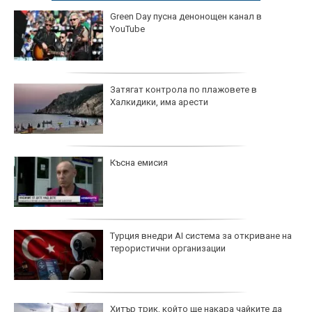
Green Day пусна денонощен канал в
YouTube
Затягат контрола по плажовете в
Халкидики, има арести
Късна емисия
Турция внедри AI система за откриване на
терористични организации
Хитър трик, който ще накара чайките да