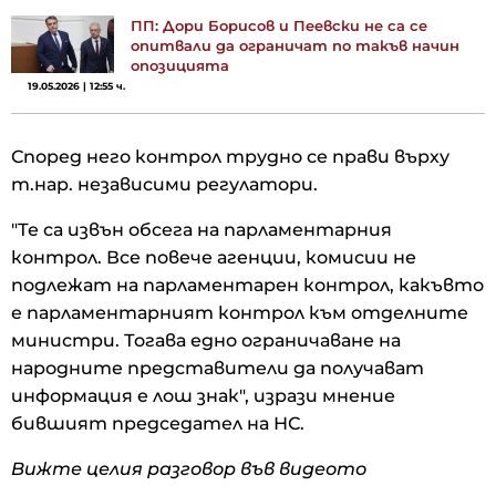
ПП: Дори Борисов и Пеевски не са се
опитвали да ограничат по такъв начин
опозицията
19.05.2026 | 12:55 ч.
Според него контрол трудно се прави върху
т.нар. независими регулатори.
"Те са извън обсега на парламентарния
контрол. Все повече агенции, комисии не
подлежат на парламентарен контрол, какъвто
е парламентарният контрол към отделните
министри. Тогава едно ограничаване на
народните представители да получават
информация е лош знак", изрази мнение
бившият председател на НС.
Вижте целия разговор във видеото