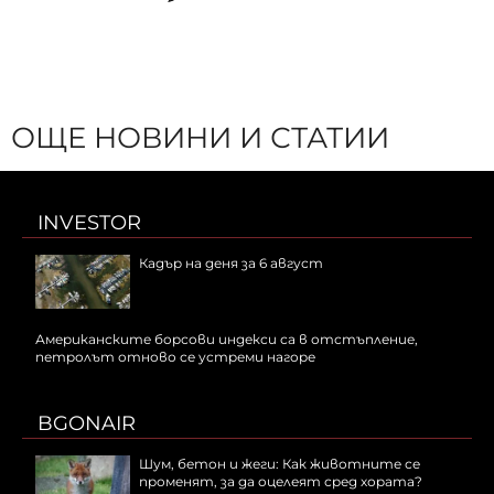
ОЩЕ НОВИНИ И СТАТИИ
INVESTOR
Кадър на деня за 6 август
Американските борсови индекси са в отстъпление,
петролът отново се устреми нагоре
BGONAIR
Шум, бетон и жеги: Как животните се
променят, за да оцелеят сред хората?