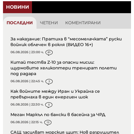
НОВИНИ
ПОСЛЕДНИ
ЧЕТЕНИ
КОМЕНТИРАНИ
За наказание: Пратиха в “месомелачката” руски
войник облечен в рокля (ВИДЕО 16+)
06.08.2026 | 23:00 ч.
81
Китай тества Z-10 за опасни мисии:
щурмовите хеликоптери тренират полети
под радара
06.08.2026 | 22:45 ч.
2
Как войните между Иран и Украйна се
превърнаха в един енергиен шок
06.08.2026 | 22:30 ч.
5
Меган Маркъл по бански в басейна за ЧРД
06.08.2026 | 22:15 ч.
12
САЩ засилват морския щит: Нов разрушител