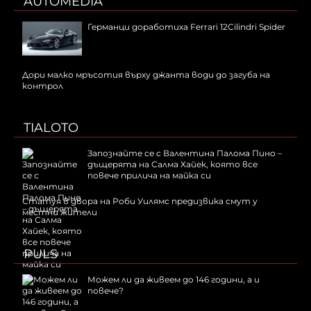
AUTOMEDIA
Германци доработиха Ferrari 12Cilindri Spider
Дори малко мръсотия върху джанта води до загуба на
контрол
TIALOTO
Запознайте се с Валентина Палома Пино –
дъщерята на Салма Хайек, която все
повече прилича на майка си
Статуя в двора на Роби Уилямс предизвика смут у
местни жители
PULS
Можем ли да живеем до 146 години, а и
повече?