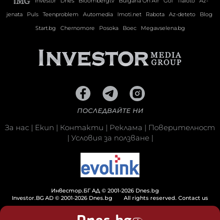
Investor
Dnes
Bloombergtv
Bulgaria On Air
Gol
Tialoto
Az-
jenata
Puls
Teenproblem
Automedia
Imoti.net
Rabota
Az-deteto
Blog
Start.bg
Chernomore
Posoka
Boec
Megavselena.bg
ПОСЛЕДВАЙТЕ НИ
За нас
|
Екип
|
Контакти
|
Реклама
|
Поверителност
|
Условия за ползване
|
Инвестор.БГ АД © 2001-2026 Dnes.bg
Investor.BG AD © 2001-2026 Dnes.bg
All rights reserved.
Contact us