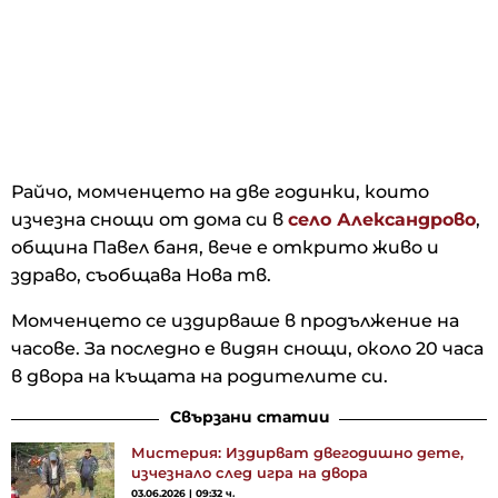
Райчо, момченцето на две годинки, които
изчезна снощи от дома си в
село Александрово
,
община Павел баня, вече е открито живо и
здраво, съобщава Нова тв.
Момченцето се издирваше в продължение на
часове. За последно е видян снощи, около 20 часа
в двора на къщата на родителите си.
Свързани статии
Мистерия: Издирват двегодишно дете,
изчезнало след игра на двора
03.06.2026 | 09:32 ч.