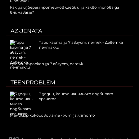
Как да изберем протеинов шейк и за какво трябва да
внимаваме?
AZ-JENATA
Таро карта за 7 август, петък - Деветка
пентакли
Дневен хороскоп за 7 август, петък
TEENPROBLEM
3 зодии, които най-много подбират
храната
Маникюр кокосово лате - хит за лятото