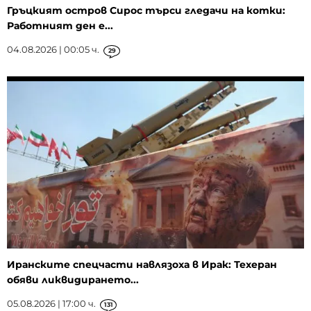
Гръцкият остров Сирос търси гледачи на котки:
Работният ден е...
04.08.2026 | 00:05 ч.
29
Иранските спецчасти навлязоха в Ирак: Техеран
обяви ликвидирането...
05.08.2026 | 17:00 ч.
131