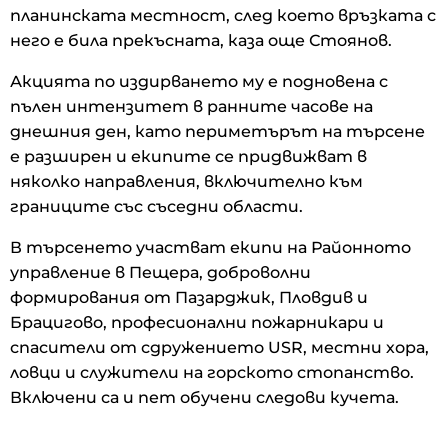
планинската местност, след което връзката с
него е била прекъсната, каза още Стоянов.
​Акцията по издирването му е подновена с
пълен интензитет в ранните часове на
днешния ден, като периметърът на търсене
е разширен и екипите се придвижват в
няколко направления, включително към
границите със съседни области.
​В търсенето участват екипи на Районното
управление в Пещера, доброволни
формирования от Пазарджик, Пловдив и
Брацигово, професионални пожарникари и
спасители от сдружението USR, местни хора,
ловци и служители на горското стопанство.
Включени са и пет обучени следови кучета.