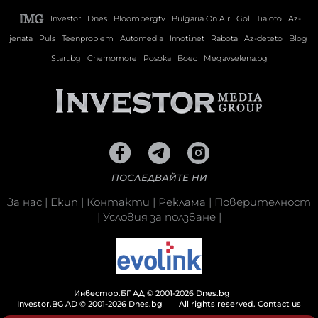
Investor
Dnes
Bloombergtv
Bulgaria On Air
Gol
Tialoto
Az-
jenata
Puls
Teenproblem
Automedia
Imoti.net
Rabota
Az-deteto
Blog
Start.bg
Chernomore
Posoka
Boec
Megavselena.bg
ПОСЛЕДВАЙТЕ НИ
За нас
|
Екип
|
Контакти
|
Реклама
|
Поверителност
|
Условия за ползване
|
Инвестор.БГ АД © 2001-2026 Dnes.bg
Investor.BG AD © 2001-2026 Dnes.bg
All rights reserved.
Contact us