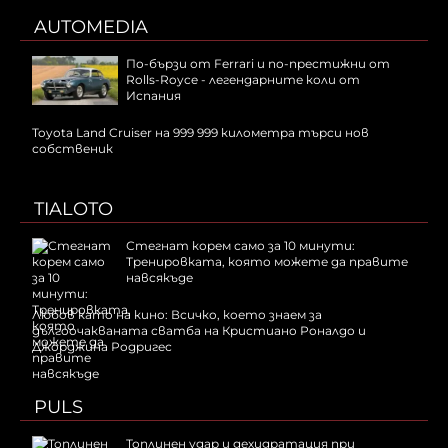
AUTOMEDIA
По-бързи от Ferrari и по-престижни от
Rolls-Royce - легендарните коли от
Испания
Toyota Land Cruiser на 999 999 километра търси нов
собственик
TIALOTO
Стегнат корем само за 10 минути:
Тренировката, която можете да правите
навсякъде
Любов като на кино: Всичко, което знаем за
дългоочакваната сватба на Кристиано Роналдо и
Джорджина Родригес
PULS
Топлинен удар и дехидратация при