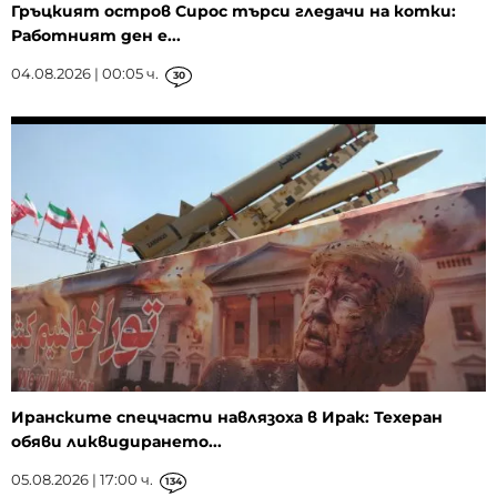
Гръцкият остров Сирос търси гледачи на котки:
Работният ден е...
04.08.2026 | 00:05 ч.
30
Иранските спецчасти навлязоха в Ирак: Техеран
обяви ликвидирането...
05.08.2026 | 17:00 ч.
134