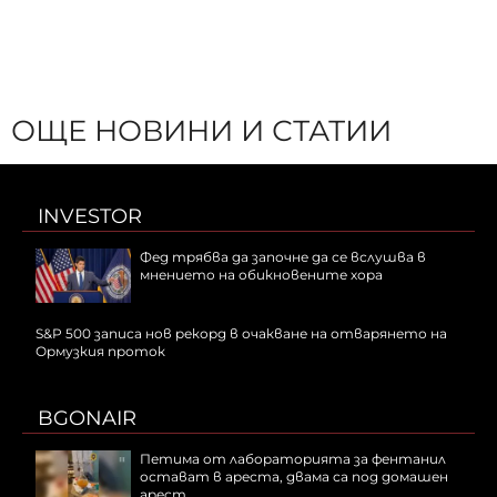
ОЩЕ НОВИНИ И СТАТИИ
INVESTOR
Фед трябва да започне да се вслушва в
мнението на обикновените хора
S&P 500 записа нов рекорд в очакване на отварянето на
Ормузкия проток
BGONAIR
Петима от лабораторията за фентанил
остават в ареста, двама са под домашен
арест