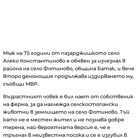
Мъж на 75 години от пазарджишкото село
Алеко Константиново е обявен за изчезнал в
района на село Фотиново, община Батак, и вече
второ денонощие продължава издирването му,
съобщи МВР.
Възрастният човек е бил нает от собственик
на ферма, за да наглежда селскостопански
животни в землището на село Фотиново. Тъй
като не е местен жител и не познава добре
терена, най-вероятната версия е, че е
тръгнал в неизвестна посока и се е изгубил в