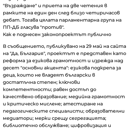
"Възраждане" и приета на две четения в
рамките на един ден след близо четиричасов
дебат. Тогава цялата парламентарна група на
ПП-ДБ гласува "против".
Как е поднесен законопроектът публично
В съобщението, публикувано на 29 май на сайта
на "Да, България", проектът е представен като
реформа за езикова грамотност и изрежда над
десет "основни акцента": езикова подкрепа за
деца, които не владеят български в
достатъчна степен; ключови
компетентности; равен достъп до
качествено образование; медийна грамотност
и критическо мислене; атестиране на
педагогическите специалисти; образователни
медиатори; мерки срещу сегрегацията;
библиотечно обслужване; цифровизация и