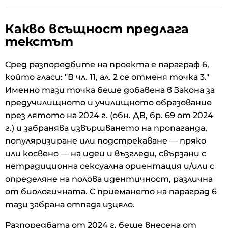
Какво всъщност предлага
текстът
Сред разпоредбите на проекта е параграф 6,
който гласи: "В чл. 11, ал. 2 се отменя точка 3."
Именно тази точка беше добавена в Закона за
предучилищното и училищното образование
през лятото на 2024 г. (обн. ДВ, бр. 69 от 2024
г.) и забранява извършването на пропаганда,
популяризиране или подстрекаване — пряко
или косвено — на идеи и възгледи, свързани с
нетрадиционна сексуална ориентация и/или с
определяне на полова идентичност, различна
от биологичната. С приемането на параград 6
тази забрана отпада изцяло.
Разпоредбата от 2024 г. беше внесена от