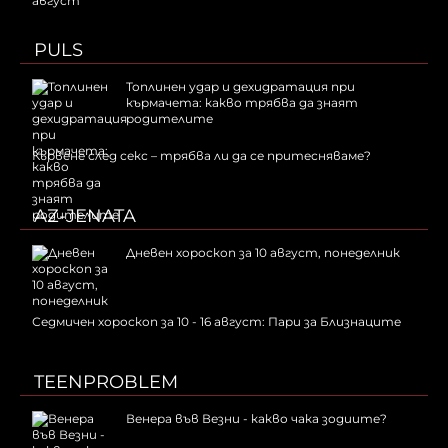
PULS
Топлинен удар и дехидратация при
кърмачета: какво трябва да знаят
родителите
Кървене след секс – трябва ли да се притесняваме?
AZ-JENATA
Дневен хороскоп за 10 август, понеделник
Седмичен хороскоп за 10 - 16 август: Пари за Близнаците
TEENPROBLEM
Венера във Везни - какво чака зодиите?