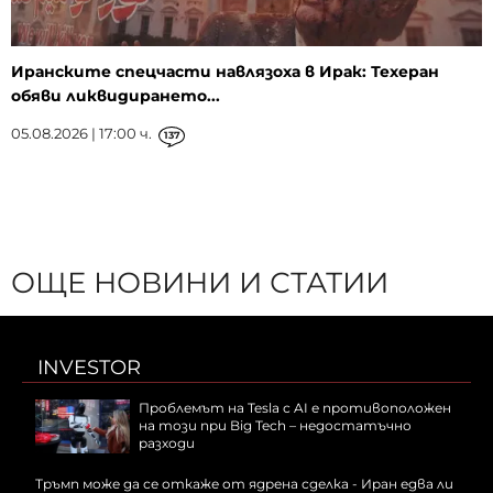
Иранските спецчасти навлязоха в Ирак: Техеран
обяви ликвидирането...
05.08.2026 | 17:00 ч.
137
ОЩЕ НОВИНИ И СТАТИИ
INVESTOR
Проблемът на Tesla с AI е противоположен
на този при Big Tech – недостатъчно
разходи
Тръмп може да се откаже от ядрена сделка - Иран едва ли