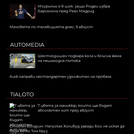
Моуриньо е в шок: защо Родри избра
Барселона пред Реал Мадрид
Мачовете по телевизията днес, 9 август
AUTOMEDIA
Шестгодишен подкара кола и блъсна жена
на пешеходна пътека
Audi направи нестандартен удължител на пробега
TIALOTO
7 цвята за маникюр, които ще бъдат
абсолютен хит през август
Стивън Болдуин: Напусках Холивуд заради Бог, не исках да
бъда като Том Круз