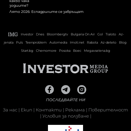
Лято 2026: Еспадрилите се завръщат
Investor
Dnes
Bloombergtv
Bulgaria On Air
Gol
Tialoto
Az-
jenata
Puls
Teenproblem
Automedia
Imoti.net
Rabota
Az-deteto
Blog
Start.bg
Chernomore
Posoka
Boec
Megavselena.bg
ПОСЛЕДВАЙТЕ НИ
За нас
|
Екип
|
Контакти
|
Реклама
|
Поверителност
|
Условия за ползване
|