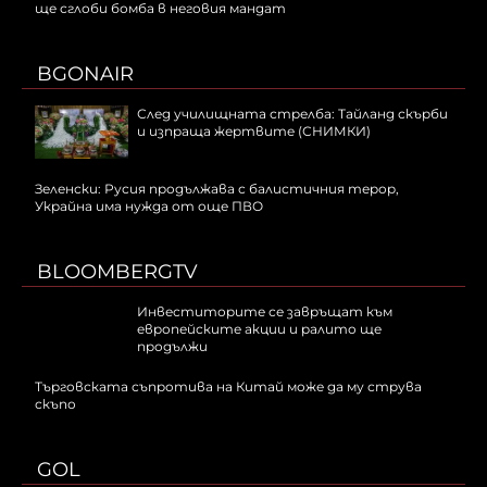
ще сглоби бомба в неговия мандат
BGONAIR
След училищната стрелба: Тайланд скърби
и изпраща жертвите (СНИМКИ)
Зеленски: Русия продължава с балистичния терор,
Украйна има нужда от още ПВО
BLOOMBERGTV
Инвеститорите се завръщат към
европейските акции и ралито ще
продължи
Търговската съпротива на Китай може да му струва
скъпо
GOL