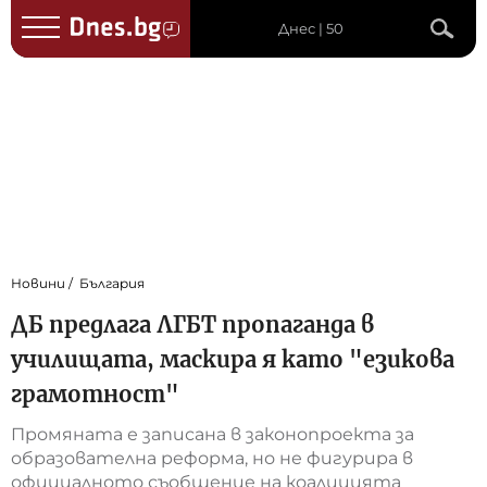
Днес | 50
Новини
България
ДБ предлага ЛГБТ пропаганда в
училищата, маскира я като "езикова
грамотност"
Промяната е записана в законопроекта за
образователна реформа, но не фигурира в
официалното съобщение на коалицията