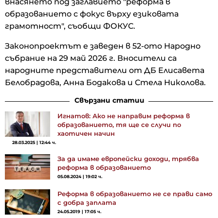
внасянето под заглавието "реформа в
образованието с фокус върху езиковата
грамотност", съобщи ФОКУС.
Законопроектът е заведен в 52-ото Народно
събрание на 29 май 2026 г. Вносители са
народните представители от ДБ Елисавета
Белобрадова, Анна Бодакова и Стела Николова.
Свързани статии
Игнатов: Ако не направим реформа в
образованието, тя ще се случи по
хаотичен начин
28.03.2025 | 12:44 ч.
За да имаме европейски доходи, трябва
реформа в образованието
05.08.2024 | 19:02 ч.
Реформа в образованието не се прави само
с добра заплата
24.05.2019 | 17:05 ч.