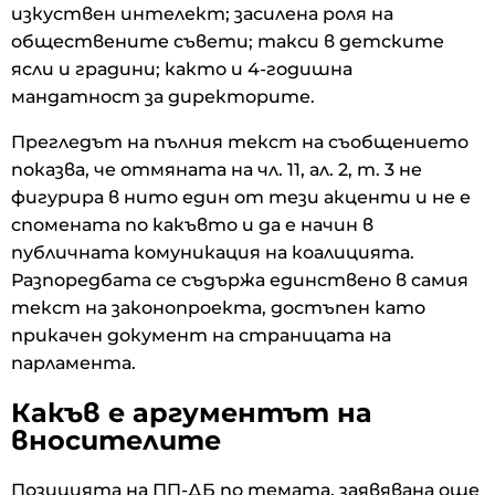
изкуствен интелект; засилена роля на
обществените съвети; такси в детските
ясли и градини; както и 4-годишна
мандатност за директорите.
Прегледът на пълния текст на съобщението
показва, че отмяната на чл. 11, ал. 2, т. 3 не
фигурира в нито един от тези акценти и не е
спомената по какъвто и да е начин в
публичната комуникация на коалицията.
Разпоредбата се съдържа единствено в самия
текст на законопроекта, достъпен като
прикачен документ на страницата на
парламента.
Какъв е аргументът на
вносителите
Позицията на ПП-ДБ по темата, заявявана още