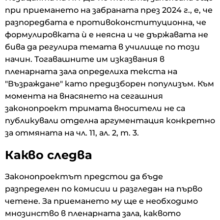
при приемането на забраната през 2024 г., е, че
разпоредбата е противоконституционна, че
формулировката ѝ е неясна и че държавата не
бива да регулира темата в училище по този
начин. Тогавашните им изказвания в
пленарната зала определиха текста на
"Възраждане" като предизборен популизъм. Към
момента на внасянето на сегашния
законопроект тримата вносители не са
публикували отделна аргументация конкретно
за отмяната на чл. 11, ал. 2, т. 3.
Какво следва
Законопроектът предстои да бъде
разпределен по комисии и разгледан на първо
четене. За приемането му ще е необходимо
мнозинство в пленарната зала, каквото