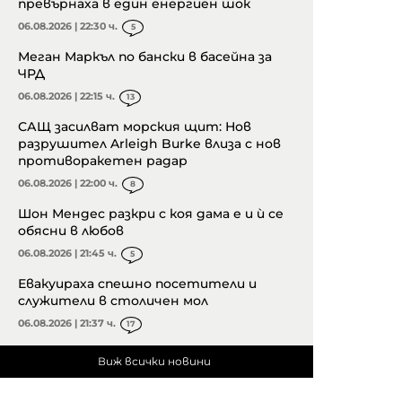
превърнаха в един енергиен шок
06.08.2026 | 22:30 ч.
5
Меган Маркъл по бански в басейна за
ЧРД
06.08.2026 | 22:15 ч.
13
САЩ засилват морския щит: Нов
разрушител Arleigh Burke влиза с нов
противоракетен радар
06.08.2026 | 22:00 ч.
8
Шон Мендес разкри с коя дама е и ѝ се
обясни в любов
06.08.2026 | 21:45 ч.
5
Евакуираха спешно посетители и
служители в столичен мол
06.08.2026 | 21:37 ч.
17
Виж всички новини