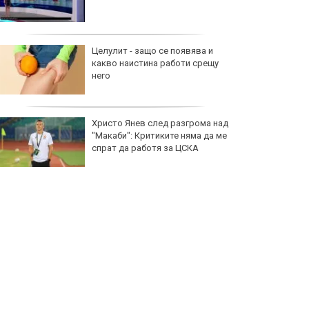
Целулит - защо се появява и
какво наистина работи срещу
него
Христо Янев след разгрома над
"Макаби": Критиките няма да ме
спрат да работя за ЦСКА