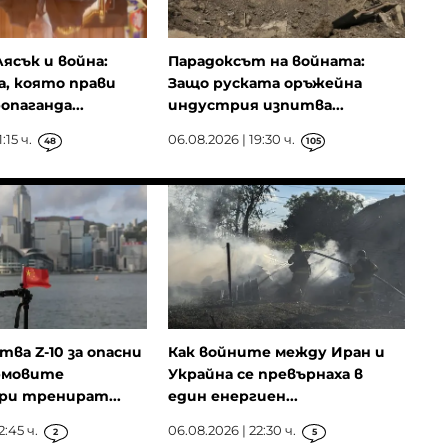
лясък и война:
Парадоксът на войната:
, която прави
Защо руската оръжейна
опаганда...
индустрия изпитва...
:15 ч.
06.08.2026 | 19:30 ч.
48
105
ва Z-10 за опасни
Как войните между Иран и
рмовите
Украйна се превърнаха в
ри тренират...
един енергиен...
2:45 ч.
06.08.2026 | 22:30 ч.
2
5