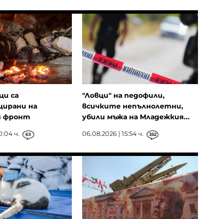
ци са
"Ловци" на педофили,
ирани на
всичките непълнолетни,
я фронт
убили мъжа на Младежкия...
0:04 ч.
06.08.2026 | 15:54 ч.
63
352