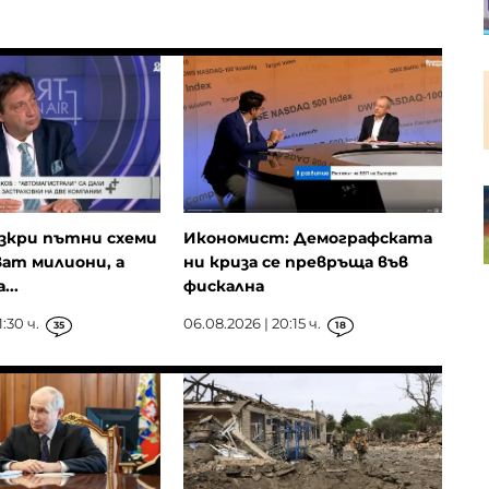
Пазарният регулатор на ЕС ще
оценява управлението на риска
в управляващите дружества
RWE се отказва от проектите си
за морски вятърни паркове в
САЩ
зкри пътни схеми
Икономист: Демографската
ват милиони, а
ни криза се превръща във
...
фискална
:30 ч.
06.08.2026 | 20:15 ч.
35
18