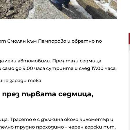
от Смолян към Пампорово и обратно по
за леки автомобили. През тази седмица
амо до 9:00 часа сутринта и след 17:00 часа.
но заради това
 през първата седмица,
ца. Трасето е с дължина около километър и
телно трудно проходимо – черен горски път,