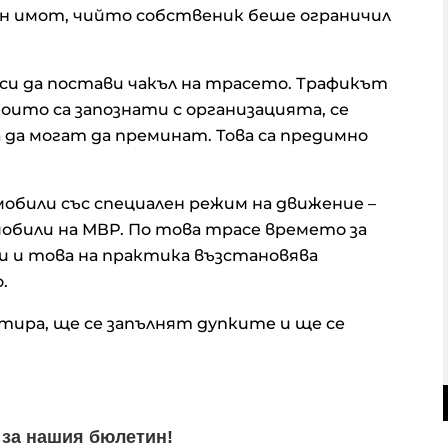
ен имот, чийто собственик беше ограничил
и да постави чакъл на трасето. Трафикът
които са запознати с организацията, се
а да могат да преминат. Това са предимно
обили със специален режим на движение –
обили на МВР. По това трасе времето за
и и това на практика възстановява
.
тира, ще се запълнят дупките и ще се