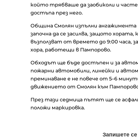
който трябваше да заобиколи и част
достъпа през него.
Община Смолян изпълни ангажимента с
започна да се засилва, защото хората, 
възползват от времето до 9:00 часа, з
хора, работещи в Пампорово.
Обходът ще бъде достъпен и за автом
пожарни автомобили, линейки и автом
преминаване е не повече от 5–6 минут
движението от Смолян към Пампорово
През тази седмица пътят ще се асфал
положи маркировка.