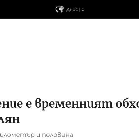
Днес | 0
ение е временният об
лян
километър и половина