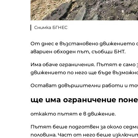
Снимка БГНЕС
От днес е възстановено движението 
авариен обходен път, съобщи БНТ.
Има обаче ограничения. Пътят е само 
движението по него ще бъде възможно с
Остават довършителни работи и точ
ще има ограничение поне
откакто пътят е в движение.
Пътят беше подготвен за около седми
половина. Част от него беше изключи