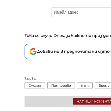
Това се случи Dnes, за важното през де
Добави ни в предпочитани източ
Тагове:
Смолян
Пампорово
път
време
НАПИШИ КОМЕНТ