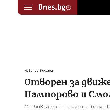
Новини
България
Отворен за движ
Пампорово и Смо
Отбивката e с дължина близо 