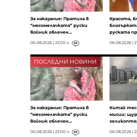
За наказание: Пратиха в
Красота, б
“месомелачката” руски
Блогърката
войник облечен...
руската пр
06.08.2026 | 23:00 ч.
06.08.2026 | 21
89
ПОСЛЕДНИ НОВИНИ
За наказание: Пратиха в
Китай тест
“месомелачката” руски
мисии: щу
войник облечен...
хеликопте
06.08.2026 | 23:00 ч.
06.08.2026 | 2
89