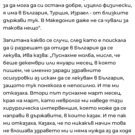
за да мога да си остана добре, изцяло физически,
я има в България, Турция, Израел - от близките
държави тук. В Македония даже не са чували за
такова нещо“.
Запитана какво се случи, след като е поискала
да й разрешат да отиде в България да се
лекува, Ива казва: „Пуснахме молба, мисля, че
беше декември или януари месец, в която
пишем, че именно заради здравните
осигуровки аз искам да се лекувам в България,
защото тук понякога е непосилно. И те ми
отказаха. Втори път пуснахме март месец,
края на март, като невролог ми наведе тази
хирургическа интервенция, която може да се
направи в държавите, в които казах. И те пак
ми отказаха. Казаха, че по никакъв начин това
не влошава здравето ми и няма нужда аз да ходя