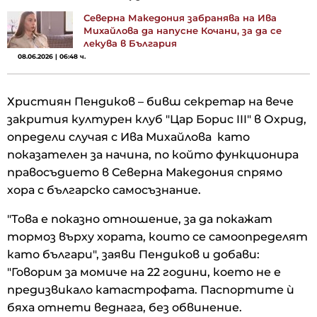
Северна Македония забранява на Ива
Михайлова да напусне Кочани, за да се
лекува в България
08.06.2026 | 06:48 ч.
Християн Пендиков – бивш секретар на вече
закрития културен клуб "Цар Борис III" в Охрид,
определи случая с Ива Михайлова като
показателен за начина, по който функционира
правосъдието в Северна Македония спрямо
хора с българско самосъзнание.
"Това е показно отношение, за да покажат
тормоз върху хората, които се самоопределят
като българи", заяви Пендиков и добави:
"Говорим за момиче на 22 години, което не е
предизвикало катастрофата. Паспортите ѝ
бяха отнети веднага, без обвинение.