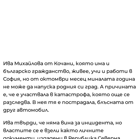
Ива Михайлова от Кочани, която има и
българско гражданство, живее, учи и работи в
София, но от октомври месец миналата година
не може да напуска родния си град. А причината
е, че е участвала в катастрофа, която още се
разследва. В нея тя е пострадала, блъсната от
друг автомобил.
Ива твърди, че няма вина за инцидента, но
властите се е взели както личните
документи, издадени в Република Северна