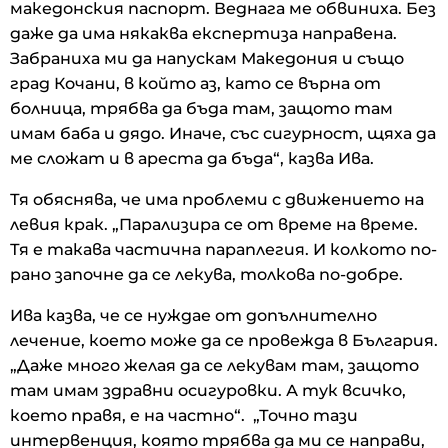
македонския паспорт. Веднага ме обвиниха. Без
даже да има някаква експертиза направена.
Забраниха ми да напускам Македония и също
град Кочани, в който аз, като се върна от
болница, трябва да бъда там, защото там
имам баба и дядо. Иначе, със сигурност, щяха да
ме сложат и в ареста да бъда“, казва Ива.
Тя обяснява, че има проблеми с движението на
левия крак. „Парализира се от време на време.
Тя е такава частична параплегия. И колкото по-
рано започне да се лекува, толкова по-добре.
Ива казва, че се нуждае от допълнително
лечение, което може да се провежда в България.
„Даже много желая да се лекувам там, защото
там имам здравни осигуровки. А тук всичко,
което правя, е на частно“. „Точно тази
интервенция, която трябва да ми се направи,