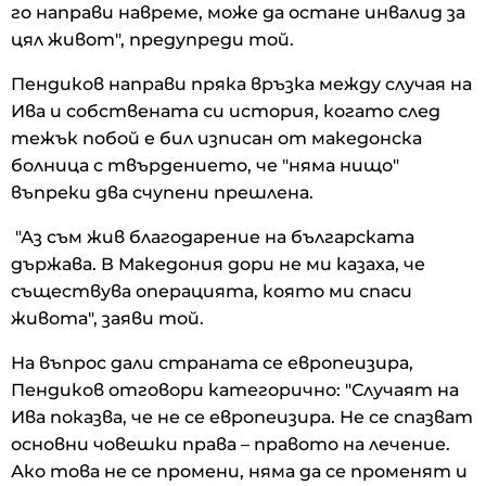
го направи навреме, може да остане инвалид за
цял живот", предупреди той.
Пендиков направи пряка връзка между случая на
Ива и собствената си история, когато след
тежък побой е бил изписан от македонска
болница с твърдението, че "няма нищо"
въпреки два счупени прешлена.
"Аз съм жив благодарение на българската
държава. В Македония дори не ми казаха, че
съществува операцията, която ми спаси
живота", заяви той.
На въпрос дали страната се европеизира,
Пендиков отговори категорично: "Случаят на
Ива показва, че не се европеизира. Не се спазват
основни човешки права – правото на лечение.
Ако това не се промени, няма да се променят и