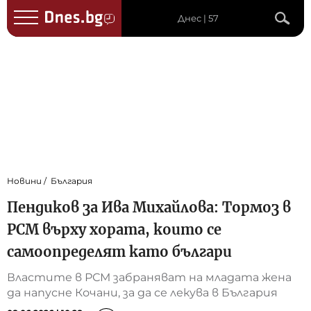
Днес | 57
Новини
България
Пендиков за Ива Михайлова: Тормоз в
РСМ върху хората, които се
самоопределят като българи
Властите в РСМ забраняват на младата жена
да напусне Кочани, за да се лекува в България