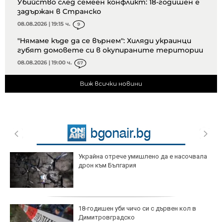
Убийство след семеен конфликт: 18-годишен е
задържан в Странско
08.08.2026 | 19:15 ч.
9
"Нямаме къде да се върнем": Хиляди украинци
губят домовете си в окупираните територии
08.08.2026 | 19:00 ч.
67
Виж всички новини
Украйна отрече умишлено да е насочвала
дрон към България
18-годишен уби чичо си с дървен кол в
Димитровградско