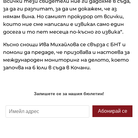
Всички тези свидетели ние ги дадохме в съда,
за да ги разпитат, за да им докажем, че аз
нямам вина. Но самият прокурор от всички,
които ние сме написали е извикал само един
досега и то пет месеца по-късно го извика“.
Късно снощи Ива Михайлова се свърза с БНТ и
помоли да предаде, че призовава и настоява за
международен мониторинг на делото, което
започва на 6 юли в съда в Кочани.