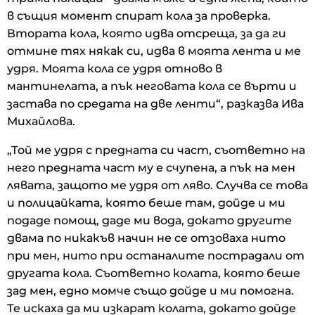
в същия момент спират кола за проверка.
Втората кола, която идва отсреща, за да ги
отмине тях някак си, идва в моята лента и ме
удря. Моята кола се удря отново в
мантинелата, а пък неговата кола се върти и
застава по средата на две ленти“, разказва Ива
Михайлова.
„Той ме удря с предната си част, съответно на
него предната част му е счупена, а пък на мен
лявата, защото ме удря от ляво. Случва се това
и полицайката, която беше там, дойде и ми
подаде помощ, даде ми вода, докато другите
двама по никакъв начин не се отзоваха нито
при мен, нито при останалите пострадали от
другата кола. Съответно колата, която беше
зад мен, едно момче също дойде и ми помогна.
Те искаха да ми изкарат колата, докато дойде