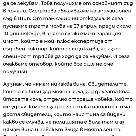
да се лекувам. Това получихме от основният съд
в Кочани. След това обжалвахме на апелационен
съд в Щип. От там също ни отказаха. И сега
пуснахме трета молба на 27 април, преди около
10 дни някъде, в която сложихме и гаранция -
имот, който е мой, плюс експертиза от
съдебен доктор, който също казва, че аз по
спешност трябва да ходя да се лекувам. И сега
очакваме отговор, който все още не сме
получили.
Аз знам, че нямам никаква вина. Свидетелите,
които са били зад моята кола, зад другата кола,
втората кола, отделно отсреща човека, който
ме удрял, колата зад него и така нататък, има
доста свидетели, които наистина са видели
какво се случва, че полицията е била там и аз
нямам вина и човекът влиза в моята лента.