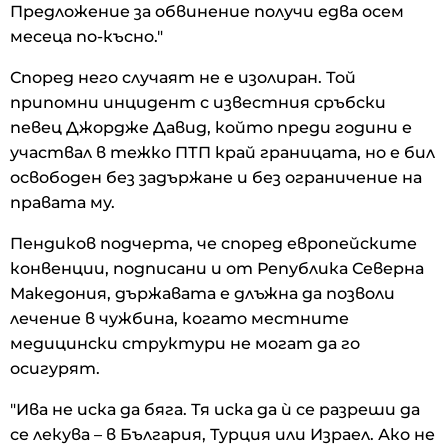
Предложение за обвинение получи едва осем
месеца по-късно."
Според него случаят не е изолиран. Той
припомни инцидент с известния сръбски
певец Джордже Давид, който преди години е
участвал в тежко ПТП край границата, но е бил
освободен без задържане и без ограничение на
правата му.
Пендиков подчерта, че според европейските
конвенции, подписани и от Република Северна
Македония, държавата е длъжна да позволи
лечение в чужбина, когато местните
медицински структури не могат да го
осигурят.
"Ива не иска да бяга. Тя иска да ѝ се разреши да
се лекува – в България, Турция или Израел. Ако не