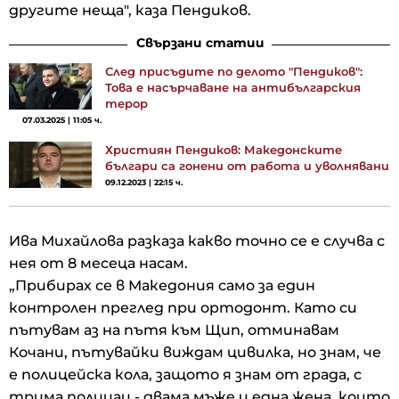
другите неща", каза Пендиков.
Свързани статии
След присъдите по делото "Пендиков":
Това е насърчаване на антибългарския
терор
07.03.2025 | 11:05 ч.
Християн Пендиков: Македонските
българи са гонени от работа и уволнявани
09.12.2023 | 22:15 ч.
Ива Михайлова разказа какво точно се е случва с
нея от 8 месеца насам.
„Прибирах се в Македония само за един
контролен преглед при ортодонт. Като си
пътувам аз на пътя към Щип, отминавам
Кочани, пътувайки виждам цивилка, но знам, че
е полицейска кола, защото я знам от града, с
трима полицаи - двама мъже и една жена, които