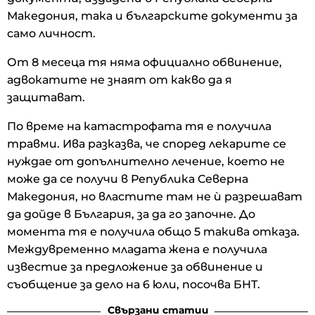
Македония, така и българските документи за
само личност.
От 8 месеца тя няма официално обвинение,
адвокатите не знаят от какво да я
защитават.
По време на катастрофата тя е получила
травми. Ива разказва, че според лекарите се
нуждае от допълнително лечение, което не
може да се получи в Република Северна
Македония, но властите там не ѝ разрешават
да дойде в България, за да го започне. До
момента тя е получила общо 5 такива отказа.
Междувременно младата жена е получила
известие за предложение за обвинение и
съобщение за дело на 6 юли, посочва БНТ.
Свързани статии