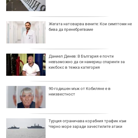
Жегата натоварва вените: Кои симптоми не
бива да пренебрегваме
Даниел Динев: В България е почти
невъзможно да си намериш спаринги за
кикбокс в тежка категория
90-годишен мъж от Кобиляне е в
неизвестност
Турция ограничава корабния трафик към
Черно море заради зачестилите атаки