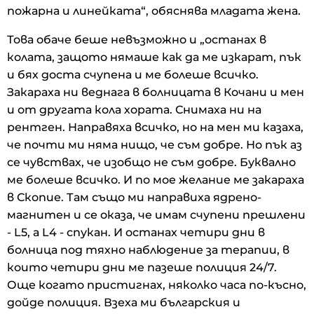
пожарна и линейката“, обяснява младата жена.
Това обаче беше невъзможно и „останах в
колата, защото нямаше как да ме изкарат, пък
и бях доста счупена и ме болеше всичко.
Закараха ни веднага в болницата в Кочани и мен
и от другата кола хората. Снимаха ни на
рентген. Направяха всичко, но на мен ми казаха,
че почти ми няма нищо, че съм добре. Но пък аз
се чувствах, че изобщо не съм добре. Буквално
ме болеше всичко. И по мое желание ме закараха
в Скопие. Там също ми направиха ядрено-
магнитен и се оказа, че имам счупени прешлени
- L5, а L4 - спукан. И останах четири дни в
болница под тяхно наблюдение за терапии, в
които четири дни ме пазеше полиция 24/7.
Още когато пристигнах, няколко часа по-късно,
дойде полиция. Взеха ми българския и