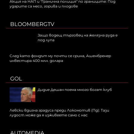
Акция на НАП и "Гранична полиция" по границите: Под
ударите са месо, горива и плодове
BLOOMBERGTV
Защо водещ търговец на желязна руда е
под лупа
След като фондът му почти се срина, Ашенбренер
инвестира 400 млн. долара
GOL
Дидие Дешан поема много богат клуб
Левски вдигна градуса преди Локомотив (Пд): Тази
лудост може да я изживеете само с нас
AUTOMEDIA