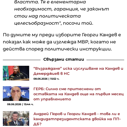
властта. Тя е елементарна
необходимост, гаранция, че законът
стои над политическата
целесъобразност"
, посочи той.
По думите му преди изборите Георги Кандев е
показал как може да изглежда МВР, когато не
действа според политически инструкции.
Свързани статии
“Възраждане” иска изслушване на Кандев и
Демерджиев в НС
08.06.2026 | 15:52 ч.
ГЕРБ: Силно сме притеснени от
оставката на Кандев още на първия месец
от управлението
08.06.2026 | 15:44 ч.
Андрей Гюров и Георги Кандев - това ли е
кандидатпрезидентската двойка на ПП-
ДБ?