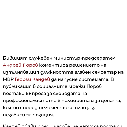
Бившият служебен министър-председател
Андрей Гюров
коментира решението на
изпълняващия длъжността главен секретар на
МВР
Георги Кандев
да напусне системата. В
публикация в социалните мрежи Гюров
постави въпроса за свободата на
професионалистите в полицията и за цената,
която според него често се плаща за
независима позиция.
Кандев обяви преди часове, че напуска поста си