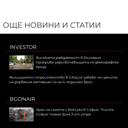
ОЩЕ НОВИНИ И СТАТИИ
INVESTOR
Високата раждаемост в България
прикрива задълбочаващата се демографска
криза
Жилищното строителство в САЩ се забавя, но цените
на дървения материал са на 4-годишен връх
BGONAIR
Край на сагата с боклука в София: "Чиста
София" поема Зона 3 от утре