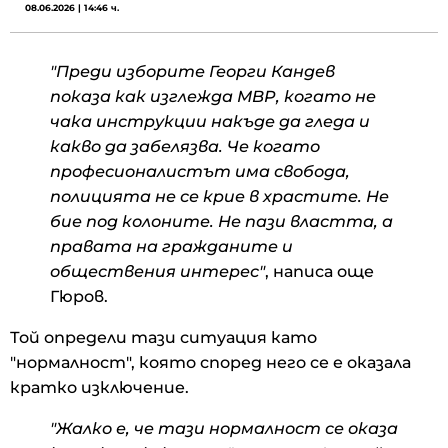
08.06.2026 | 14:46 ч.
"Преди изборите Георги Кандев
показа как изглежда МВР, когато не
чака инструкции накъде да гледа и
какво да забелязва. Че когато
професионалистът има свобода,
полицията не се крие в храстите. Не
бие под колоните. Не пази властта, а
правата на гражданите и
обществения интерес"
, написа още
Гюров.
Той определи тази ситуация като
"нормалност", която според него се е оказала
кратко изключение.
"Жалко е, че тази нормалност се оказа