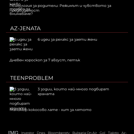
Психология за родители: Режимът и чувството за
предвидимост
AZ-JENATA
6 идеи за релакс за заети жени
Дневен хороскоп за 7 август, петък
TEENPROBLEM
3 зодии, които най-много подбират
храната
Маникюр кокосово лате - хит за лятото
Investor
Dnes
Bloombergtv
Bulgaria On Air
Gol
Tialoto
Az-