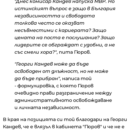
"Днес комисар Кандев напуска МВР. Но
истинският въпрос е защо в България
независимостта и свободата
толкова често се оказват
несъвместими с кариерата? Защо
цената на поста е послушание? Защо
лидерите се обграждат с удобни, а не
със смели хора?"
, пита Гюров.
"Георги Кандев може да бъде
освободен от длъжност, но не може
да бъде прибран"
, написа той
- формулировка, с която Гюров
очевидно прави разграничение между
административното освобождаване
и личната независимост.
В края на позицията си той благодари на Георги
Кандев, че е влязъл в кабинета "Гюров" и че не е