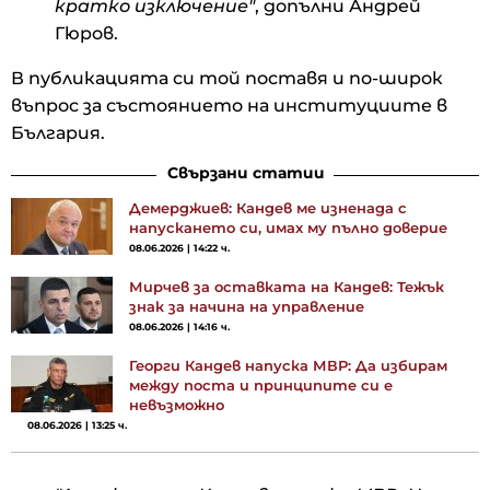
кратко изключение"
, допълни Андрей
Гюров.
В публикацията си той поставя и по-широк
въпрос за състоянието на институциите в
България.
Свързани статии
Демерджиев: Кандев ме изненада с
напускането си, имах му пълно доверие
08.06.2026 | 14:22 ч.
Мирчев за оставката на Кандев: Тежък
знак за начина на управление
08.06.2026 | 14:16 ч.
Георги Кандев напуска МВР: Да избирам
между поста и принципите си е
невъзможно
08.06.2026 | 13:25 ч.