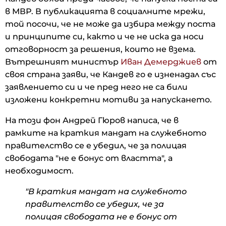
в МВР. В публикацията в социалните мрежи,
той посочи, че не може да избира между поста
и принципите си, както и че не иска да носи
отговорност за решения, които не взема.
Вътрешният министър
Иван Демерджиев
от
своя страна заяви, че Кандев го е изненадал със
заявлението си и че пред него не са били
изложени конкретни мотиви за напускането.
На този фон Андрей Гюров написа, че в
рамките на краткия мандат на служебното
правителство се е убедил, че за полицая
свободата "не е бонус от властта", а
необходимост.
"В краткия мандат на служебното
правителство се убедих, че за
полицая свободата не е бонус от