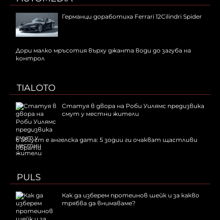
Германци доработиха Ferrari 12Cilindri Spider
Дори малко мръсотия върху джанта води до загуба на
контрол
TIALOTO
Статуя в двора на Роби Уилямс предизвика
смут у местни жители
6 август е ангелска дата: 5 зодии ги очакват щастливи
обрати
PULS
Как да изберем протеинов шейк и за какво
трябва да внимаваме?