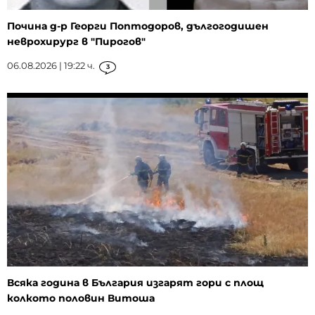
Почина д-р Георги Поптодоров, дългогодишен
неврохирург в "Пирогов"
06.08.2026 | 19:22 ч.
3
Всяка година в България изгарят гори с площ
колкото половин Витоша