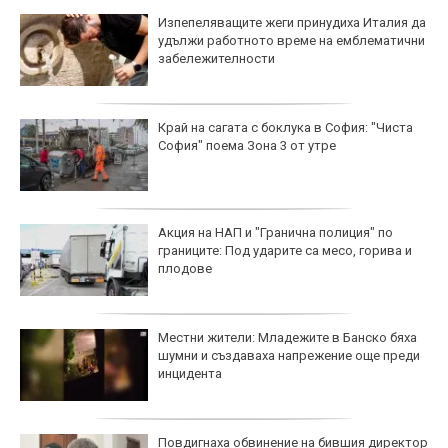
Изпепеляващите жеги принудиха Италия да
удължи работното време на емблематични
забележителности
Край на сагата с боклука в София: "Чиста
София" поема Зона 3 от утре
Акция на НАП и "Гранична полиция" по
границите: Под ударите са месо, горива и
плодове
Местни жители: Младежите в Банско бяха
шумни и създаваха напрежение още преди
инцидента
Повдигнаха обвинение на бившия директор