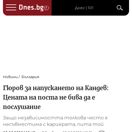
Днес | 101
Новини
България
Гюров за напускането на Кандев:
Цената на поста не бива да е
послушание
Защо независимостта толкова често е
несъвместима с кариерата, пита той