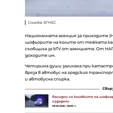
Снимка: БГНЕС
Националната агенция за приходите (Н
шофьорите на колите от тежката кат
съобщиха за bTV от агенцията. От НА
доходите им.
Четирима души загинаха при катастро
вряза в автобус на градския транспорт
и автобусна спирка.
Свър
Валидни са книжките на шофьор
издадени
08.06.2026 | 08:50 ч.