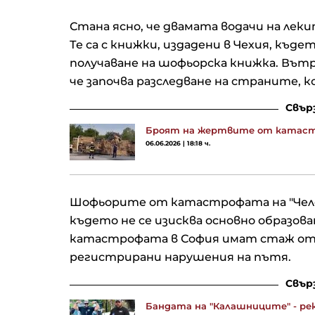
Стана ясно, че двамата водачи на леки
Те са с книжки, издадени в Чехия, къде
получаване на шофьорска книжка. Въ
че започва разследване на страните, 
Свър
Броят на жертвите от катаст
06.06.2026 | 18:18 ч.
Шофьорите от катастрофата на "Челоп
където не се изисква основно образов
катастрофата в София имат стаж от о
регистрирани нарушения на пътя.
Свър
Бандата на "Калашниците" - ре