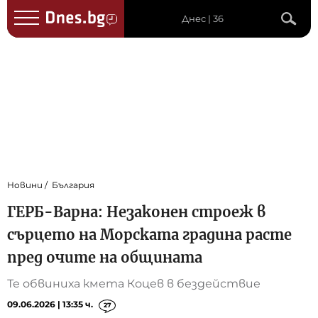
Днес | 36
Новини
България
ГЕРБ-Варна: Незаконен строеж в
сърцето на Морската градина расте
пред очите на общината
Те обвиниха кмета Коцев в бездействие
09.06.2026 | 13:35 ч.
27