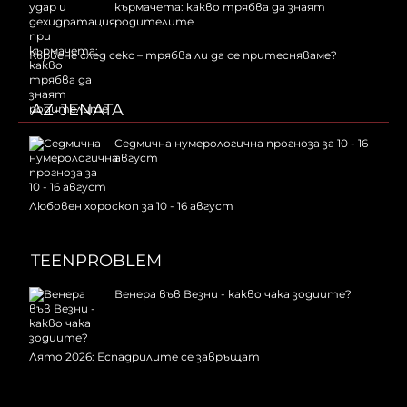
кърмачета: какво трябва да знаят
родителите
Кървене след секс – трябва ли да се притесняваме?
AZ-JENATA
Седмична нумерологична прогноза за 10 - 16
август
Любовен хороскоп за 10 - 16 август
TEENPROBLEM
Венера във Везни - какво чака зодиите?
Лято 2026: Еспадрилите се завръщат