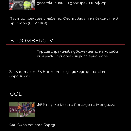
десетки пияни и дрогирани шофьори
Пъстро зрелище в небето: Фестивалът на балоните в
Бристол (СНИМКИ)
BLOOMBERGTV
Турция ограничава движението на кораби
към руски пристанища в Черно море
Заплахата от Ел Ниньо може да доведе до по-скъпи
боровинки
GOL
ФБР пазило Меси и Роналдо на Мондиала
Сан Сиро почете Барези