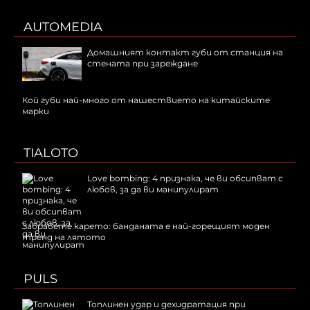
AUTOMEDIA
Домашният контакт губи от станция на
стената при зареждане
Кой губи най-много от нашествието на китайските
марки
TIALOTO
Love bombing: 4 признака, че ви обсипват с
любов, за да ви манипулират
Забравете карето: банданата е най-горещият моден
тренд на лятото
PULS
Топлинен удар и дехидратация при