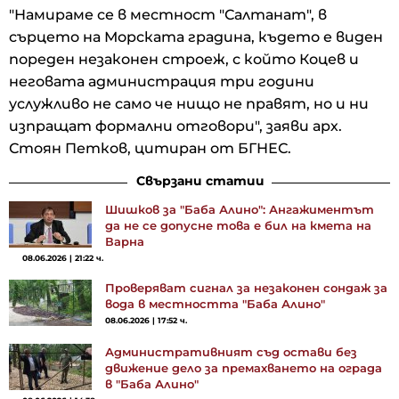
"Намираме се в местност "Салтанат", в
сърцето на Морската градина, където е виден
пореден незаконен строеж, с който Коцев и
неговата администрация три години
услужливо не само че нищо не правят, но и ни
изпращат формални отговори", заяви арх.
Стоян Петков, цитиран от БГНЕС.
Свързани статии
Шишков за "Баба Алино": Ангажиментът
да не се допусне това е бил на кмета на
Варна
08.06.2026 | 21:22 ч.
Проверяват сигнал за незаконен сондаж за
вода в местността "Баба Алино"
08.06.2026 | 17:52 ч.
Административният съд остави без
движение дело за премахването на ограда
в "Баба Алино"