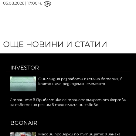
05.08.2026 | 17:00 ч.
134
ОЩЕ НОВИНИ И СТАТИИ
INVESTOR
Финландия разработи пясъчна батерия, в
която няма редкоземни елементи
Страните в Прибалтика се трансформират от жертви
на съветския режим в технологични хъбове
BGONAIR
Масови проверки по пътищата: Хванаха