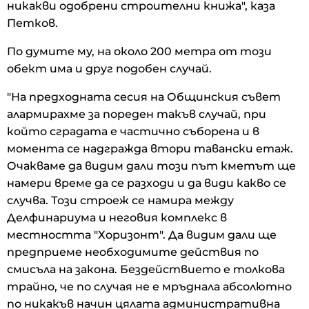
никакви одобрени строителни книжа", каза
Петков.
По думите му, на около 200 метра от този
обект има и друг подобен случай.
"На предходната сесия на Общинския съвет
алармирахме за пореден такъв случай, при
който сградата е частично съборена и в
момента се надгражда втори тавански етаж.
Очакваме да видим дали този път кметът ще
намери време да се разходи и да види какво се
случва. Този строеж се намира между
Делфинариума и неговия комплекс в
местността "Хоризонт". Да видим дали ще
предприеме необходимите действия по
смисъла на закона. Бездействието е толкова
трайно, че по случая не е мръднала абсолютно
по никакъв начин цялата административна