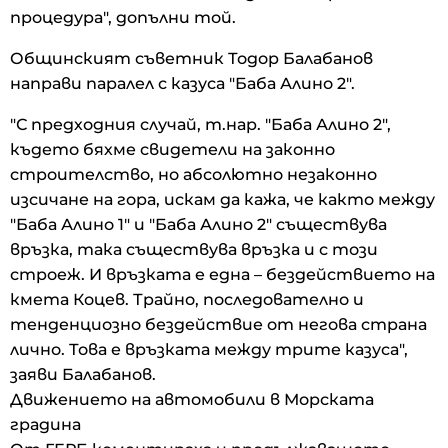
процедура", допълни той.
Общинският съветник Тодор Балабанов
направи паралел с казуса "Баба Алино 2".
"С предходния случай, т.нар. "Баба Алино 2",
където бяхме свидетели на законно
строителство, но абсолютно незаконно
изсичане на гора, искам да кажа, че както между
"Баба Алино 1" и "Баба Алино 2" съществува
връзка, така съществува връзка и с този
строеж. И връзката е една – бездействието на
кмета Коцев. Трайно, последователно и
тенденциозно бездействие от негова страна
лично. Това е връзката между трите казуса",
заяви Балабанов.
Движението на автомобили в Морската
градина