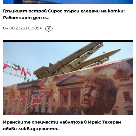
Гръцкият остров Сирос търси гледачи на котки:
Работният ден е...
04.08.2026 | 00:05 ч.
31
Иранските спецчасти навлязоха в Ирак: Техеран
обяви ликвидирането...