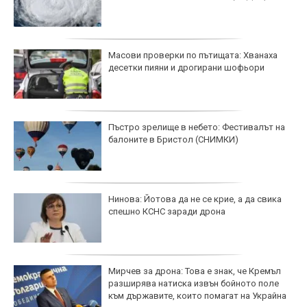
Масови проверки по пътищата: Хванаха
десетки пияни и дрогирани шофьори
Пъстро зрелище в небето: Фестивалът на
балоните в Бристол (СНИМКИ)
Нинова: Йотова да не се крие, а да свика
спешно КСНС заради дрона
Мирчев за дрона: Това е знак, че Кремъл
разширява натиска извън бойното поле
към държавите, които помагат на Украйна