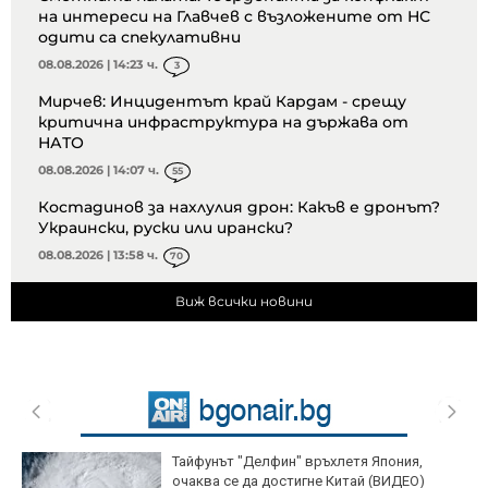
на интереси на Главчев с възложените от НС
одити са спекулативни
08.08.2026 | 14:23 ч.
3
Мирчев: Инцидентът край Кардам - срещу
критична инфраструктура на държава от
НАТО
08.08.2026 | 14:07 ч.
55
Костадинов за нахлулия дрон: Какъв е дронът?
Украински, руски или ирански?
08.08.2026 | 13:58 ч.
70
Виж всички новини
Тайфунът "Делфин" връхлетя Япония,
очаква се да достигне Китай (ВИДЕО)