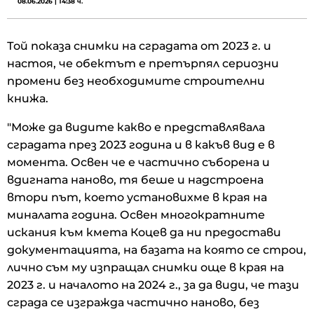
08.06.2026 | 14:38 ч.
Той показа снимки на сградата от 2023 г. и
настоя, че обектът е претърпял сериозни
промени без необходимите строителни
книжа.
"Може да видите какво е представлявала
сградата през 2023 година и в какъв вид е в
момента. Освен че е частично съборена и
вдигната наново, тя беше и надстроена
втори път, което установихме в края на
миналата година. Освен многократните
искания към кмета Коцев да ни предостави
документацията, на базата на която се строи,
лично съм му изпращал снимки още в края на
2023 г. и началото на 2024 г., за да види, че тази
сграда се изгражда частично наново, без