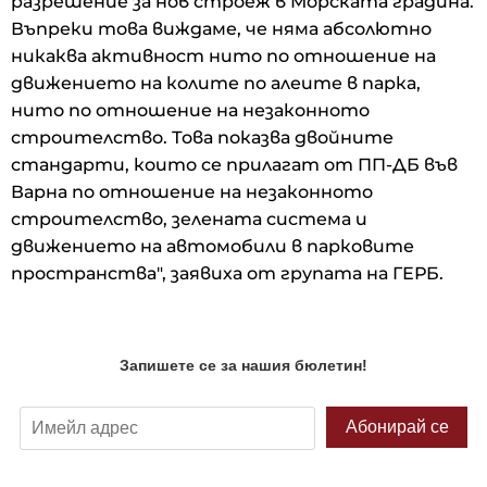
разрешение за нов строеж в Морската градина.
Въпреки това виждаме, че няма абсолютно
никаква активност нито по отношение на
движението на колите по алеите в парка,
нито по отношение на незаконното
строителство. Това показва двойните
стандарти, които се прилагат от ПП-ДБ във
Варна по отношение на незаконното
строителство, зелената система и
движението на автомобили в парковите
пространства", заявиха от групата на ГЕРБ.