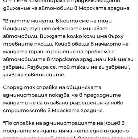
От ГЕРБ коментираха и продължаващото
движение на автомобили в Морската градина.
"В петте минути, в които сме на този
брифинг, тук непрекъснато минават
автомобили. Виждате колко коли има върху
тревните площи. Коцев обеща в началото на
мандата трайно решение на проблема с
автомобилите в Морската градина и как ще ги
забрани. Разбира се, той така и не ги забрани",
заявиха съветниците.
Според тях справка на общинската
администрация показва, че в предходните
мандати не са издавани разрешения за ново
строителство в Морската градина.
"По справка на администрацията на Коцев в
предните мандати няма нито едно издадено