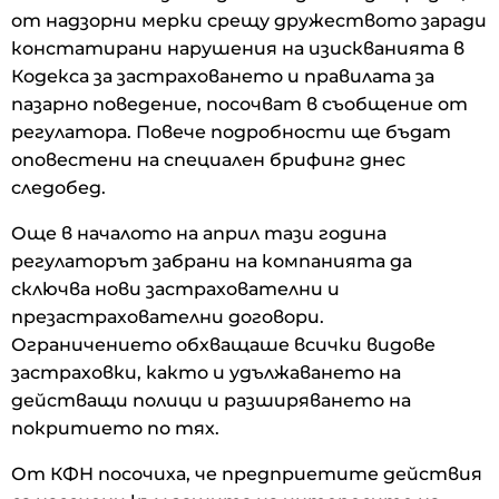
от надзорни мерки срещу дружеството заради
констатирани нарушения на изискванията в
Кодекса за застраховането и правилата за
пазарно поведение, посочват в съобщение от
регулатора. Повече подробности ще бъдат
оповестени на специален брифинг днес
следобед.
Още в началото на април тази година
регулаторът забрани на компанията да
сключва нови застрахователни и
презастрахователни договори.
Ограничението обхващаше всички видове
застраховки, както и удължаването на
действащи полици и разширяването на
покритието по тях.
От КФН посочиха, че предприетите действия