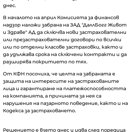
днес.
В началото на април Комисията за финансов
надзор наложи забрана на ЗАД "ДаллБогг Живот
и Здраве" АД да сключва нови застрахователни
или презастрахователни договори по всички
или по отделни класове застраховки, както и
да удължава срока на сключени контракти и да
разширява покритието по тях.
От КФН посочиха, че целта на забраната е
защита на интересите на застрахованите
лица и гарантиране на платежоспособността
на компанията, а причината за нея са
нарушения на пазарното поведение, както и на
Кодекса за застраховането.
Решението е взето днес и идва след поредица