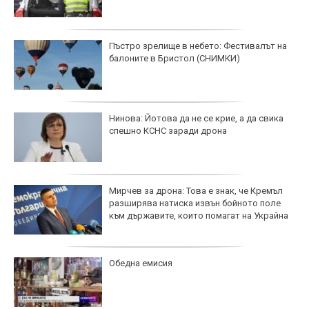
Пъстро зрелище в небето: Фестивалът на
балоните в Бристол (СНИМКИ)
Нинова: Йотова да не се крие, а да свика
спешно КСНС заради дрона
Мирчев за дрона: Това е знак, че Кремъл
разширява натиска извън бойното поле
към държавите, които помагат на Украйна
Обедна емисия