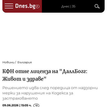
Днес | 35
Новини
България
КФН отне лиценза на "ДаллБогг:
Живот и здраве"
Решението идва след поредица от надзорни
мерки за нарушения на Кодекса за
застраховането
09.06.2026 | 15:05 ч.
13