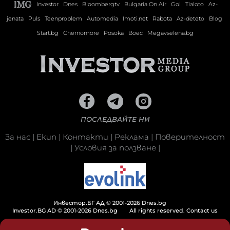
Investor
Dnes
Bloombergtv
Bulgaria On Air
Gol
Tialoto
Az-
jenata
Puls
Teenproblem
Automedia
Imoti.net
Rabota
Az-deteto
Blog
Start.bg
Chernomore
Posoka
Boec
Megavselena.bg
ПОСЛЕДВАЙТЕ НИ
За нас
|
Екип
|
Контакти
|
Реклама
|
Поверителност
|
Условия за ползване
|
Инвестор.БГ АД © 2001-2026 Dnes.bg
Investor.BG AD © 2001-2026 Dnes.bg
All rights reserved.
Contact us