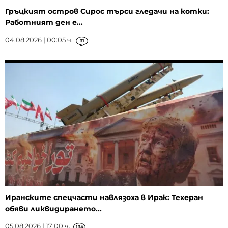
Гръцкият остров Сирос търси гледачи на котки:
Работният ден е...
04.08.2026 | 00:05 ч.
31
Иранските спецчасти навлязоха в Ирак: Техеран
обяви ликвидирането...
05.08.2026 | 17:00 ч.
134