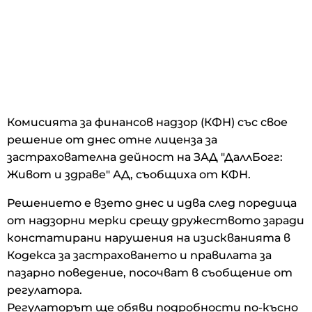
Комисията за финансов надзор (КФН) със свое
решение от днес отне лиценза за
застрахователна дейност на ЗАД "ДаллБогг:
Живот и здраве" АД, съобщиха от КФН.
Решението е взето днес и идва след поредица
от надзорни мерки срещу дружеството заради
констатирани нарушения на изискванията в
Кодекса за застраховането и правилата за
пазарно поведение, посочват в съобщение от
регулатора.
Регулаторът ще обяви подробности по-късно