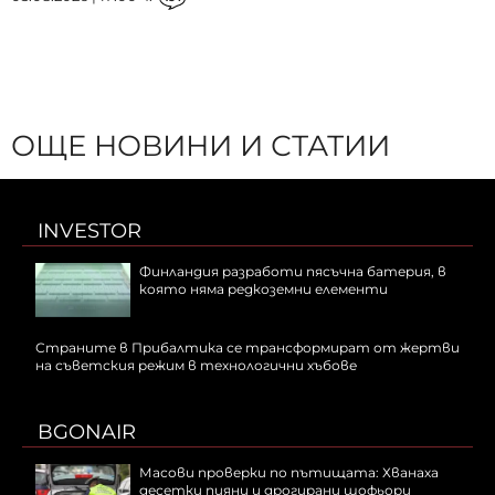
ОЩЕ НОВИНИ И СТАТИИ
INVESTOR
Финландия разработи пясъчна батерия, в
която няма редкоземни елементи
Страните в Прибалтика се трансформират от жертви
на съветския режим в технологични хъбове
BGONAIR
Масови проверки по пътищата: Хванаха
десетки пияни и дрогирани шофьори