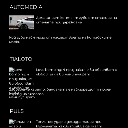
AUTOMEDIA
Домашният контакт губи от станция на
стената при зареждане
Кой губи най-много от нашествието на китайските
марки
TIALOTO
Love bombing: 4 признака, че ви обсипват с
любов, за да ви манипулират
Забравете карето: банданата е най-горещият моден
тренд на лятото
PULS
Топлинен удар и дехидратация при
кърмачета: какво трябва да знаят