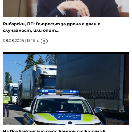
Рибарски, ПП: Въпросът за дрона е дали е
случайност, или опит...
08.08.2026 | 15:15 ч.
0
На Подбалканския път: Камион спука гума в