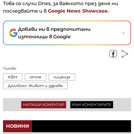
Това се случи Dnes, за важното през деня ни
последвайте и в
Google News Showcase.
Добави ни в предпочитани
→
източници в Google
Тагове:
КФН
отне
лиценза
ДаллБогг: Живот и здраве
НАПИШИ КОМЕНТАР
КЪМ КОМЕНТАРИТЕ
НОВИНИ