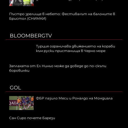
Пъстро зрелище в небето: Фестивалът на балоните в
Бристол (СНИМКИ)
BLOOMBERGTV
Турция ограничава движението на кораби
към руски пристанища в Черно море
Заплахата от Ел Ниньо може да доведе до по-скъпи
боровинки
GOL
ФБР пазило Меси и Роналдо на Мондиала
Сан Сиро почете Барези