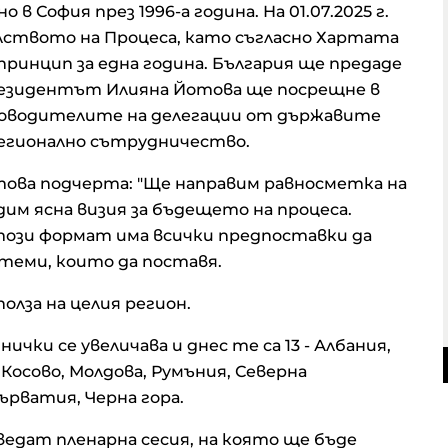
 София през 1996-а година. На 01.07.2025 г.
лството на Процеса, като съгласно Хартата
ринцип за една година. България ще предаде
резидентът Илияна Йотова ще посрещне в
ководителите на делегации от държавите
регионално сътрудничество.
ова подчерта: "Ще направим равносметка на
м ясна визия за бъдещето на процеса.
този формат има всички предпоставки да
и теми, които да поставя.
олза на целия регион.
ки се увеличава и днес те са 13 - Албания,
 Косово, Молдова, Румъния, Северна
Хърватия, Черна гора.
едат пленарна сесия, на която ще бъде