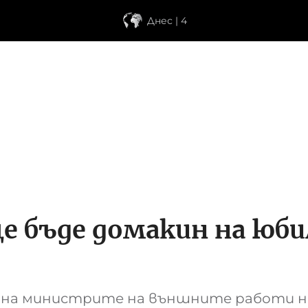
Днес | 4
е бъде домакин на юб
ща на министрите на външните работи 