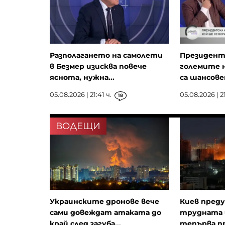
Разполагането на самолети
Президент
в Безмер изисква повече
големите н
яснота, нужна...
са шансове
05.08.2026 | 21:41 ч.
05.08.2026 | 21
18
ВОДЕЩИ
Украинските дронове вече
Киев преду
сами довеждат атаката до
трудната 
край след загуба...
тепърва п