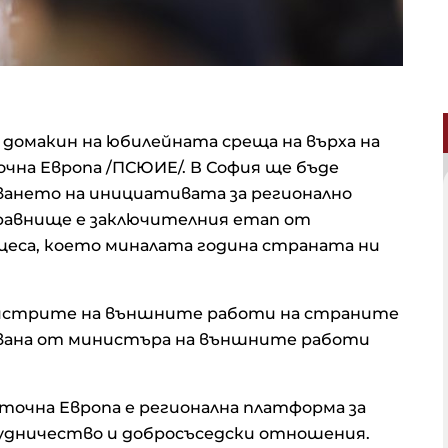
домакин на юбилейната среща на върха на
чна Европа /ПСЮИЕ/. В София ще бъде
ването на инициативата за регионално
равнище е заключителния етап от
цеса, което миналата година страната ни
инистрите на външните работи на страните
вана от министъра на външните работи
очна Европа е регионална платформа за
трудничество и добросъседски отношения.