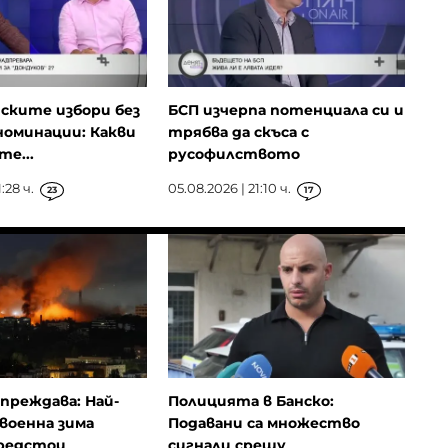
ските избори без
БСП изчерпа потенциала си и
оминации: Какви
трябва да скъса с
те...
русофилството
:28 ч.
05.08.2026 | 21:10 ч.
23
17
преждава: Най-
Полицията в Банско:
военна зима
Подавани са множество
редстои
сигнали срещу