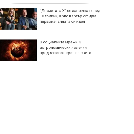
"Досиетата Х" се завръщат след
18 години, Крис Картър сбъдва
първоначалната си идея
В социалните мрежи: 3
астрономически явления
предвещават края на света