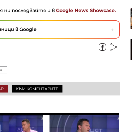
ня ни последвайте и в
Google News Showcase.
Износът на дизел от САЩ
достигна рекорд, докато светът
се бори за доставки
→
ници в Google
Войнов: Инфлацията в България
ще остане висока -
средногодишно ниво от 5,9%
н
АР
КЪМ КОМЕНТАРИТЕ