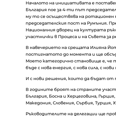
Началото на инициативата е поставено в
България пое за 4-ти път председате
му то се осъществява на ротационен п
председателския пост на Румъния. П
Националния дворец на културата ръ
участнички в Процеса и на Съвета за 
В навечерието на срещата Илияна Йот
постигнатото до момента и ще обсъди
Моето категорично становище е, че 
бъде с нова енергия, с нова сила, с нов
И с нови решения, които да бъдат от п
В годините броят на страните участнич
България, Босна и Херцеговина, Гърция,
Македония, Словения, Сърбия, Турция, 
Ръководителите на делегации ще пров