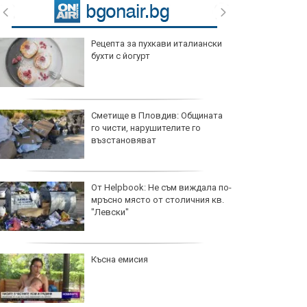
Рецепта за пухкави италиански
бухти с йогурт
Сметище в Пловдив: Общината
го чисти, нарушителите го
възстановяват
От Helpbook: Не съм виждала по-
мръсно място от столичния кв.
"Левски"
Късна емисия