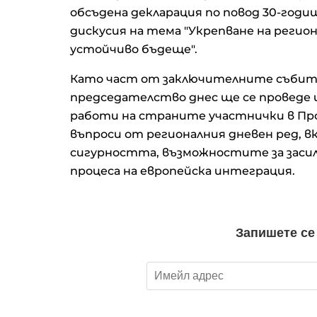
обсъдена декларация по повод 30-год
дискусия на тема "Укрепване на регио
устойчиво бъдеще".
Като част от заключителните събити
председателство днес ще се проведе
работи на страните участнички в Про
въпроси от регионалния дневен ред,
сигурността, възможностите за заси
процеса на европейска интеграция.