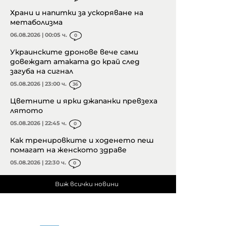
Храни и напитки за ускоряване на
метаболизма
06.08.2026 | 00:05 ч.
0
Украинските дронове вече сами
довеждат атаката до край след
загуба на сигнал
05.08.2026 | 23:00 ч.
36
Цветните и ярки джапанки превзеха
лятото
05.08.2026 | 22:45 ч.
0
Как тренировките и ходенето пеш
помагат на женското здраве
05.08.2026 | 22:30 ч.
0
Виж всички новини