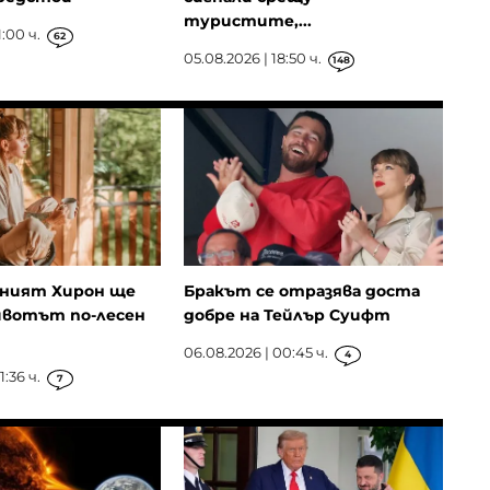
туристите,...
1:00 ч.
62
05.08.2026 | 18:50 ч.
148
ният Хирон ще
Бракът се отразява доста
ивотът по-лесен
добре на Тейлър Суифт
06.08.2026 | 00:45 ч.
4
1:36 ч.
7