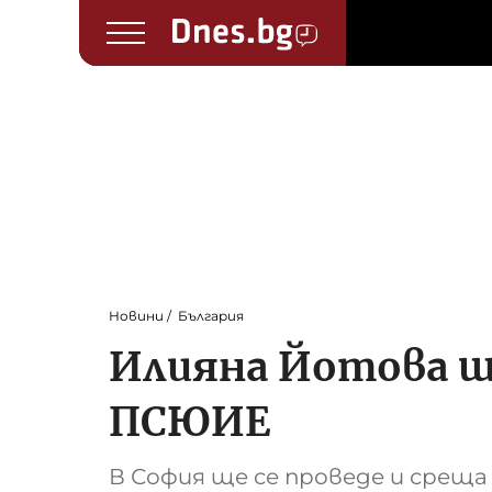
Новини
България
Илияна Йотова щ
ПСЮИЕ
В София ще се проведе и сре