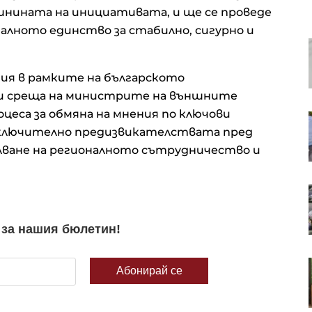
ишнината на инициативата, и ще се проведе
налното единство за стабилно, сигурно и
Силни отчети и ръст при Nvidia
насочиха Dow Jones към нов
исторически връх
я в рамките на българското
 и среща на министрите на външните
цеса за обмяна на мнения по ключови
Кадър на деня за 5 август
 включително предизвикателствата пред
лване на регионалното сътрудничество и
Удари ли по авторитета на
европейските институции
кризата с мигранти в Сеута
Иран е постигнал споразумение
с Оман за корабоплаването през
Ормузкия проток