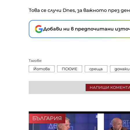
Това се случи Dnes, за важното през де
Добави ни в предпочитани източ
Тагове:
Йотова
ПСЮИЕ
среща
домаки
НАПИШИ КОМЕНТ
БЪЛГАРИЯ