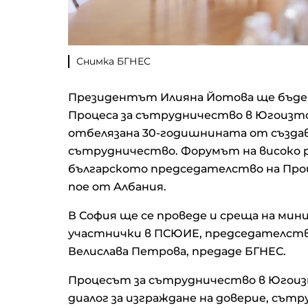
Снимка БГНЕС
Президентът Илияна Йотова ще бъде 
Процеса за сътрудничество в Югоизто
отбелязана 30-годишнината от създа
сътрудничество. Форумът на високо 
българското председателство на Про
пое от Албания.
В София ще се проведе и среща на м
участнички в ПСЮИЕ, председателст
Велислава Петрова, предаде БГНЕС.
Процесът за сътрудничество в Югоизт
диалог за изграждане на доверие, съ