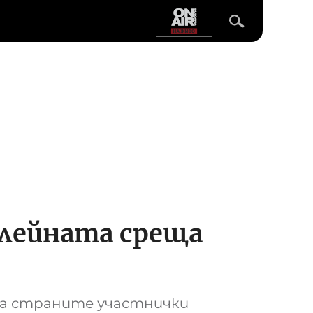
илейната среща
на страните участнички