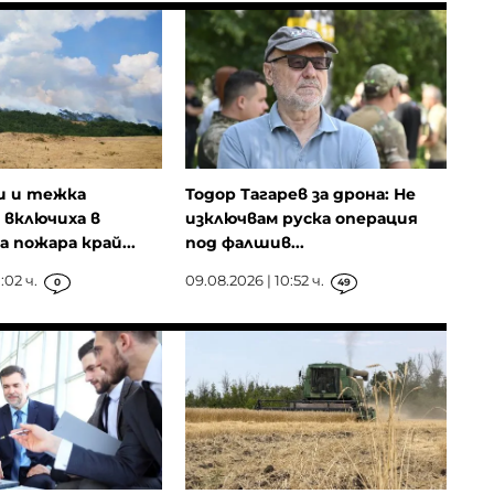
и и тежка
Тодор Тагарев за дрона: Не
 включиха в
изключвам руска операция
 пожара край...
под фалшив...
:02 ч.
09.08.2026 | 10:52 ч.
0
49