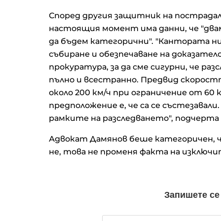
Според другия защитник на пострада
настоящия момент има данни, че "двам
да бъдем категорични". "Кантората ни
събиране и обезпечаване на доказател
прокуратура, за да сме сигурни, че ра
пълно и всестранно. Предвид скоростт
около 200 км/ч при ограничение от 60 
предположение е, че са се състезавали
рамките на разследването", подчерта
Адвокат Дамянов беше категоричен, че
не, това не променя факта на изключ