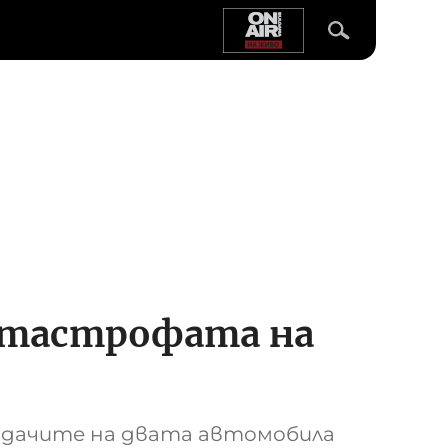
катастрофата на
одачите на двата автомобила