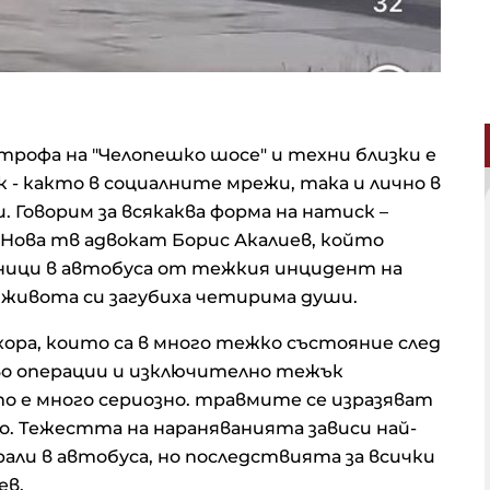
рофа на "Челопешко шосе" и техни близки е
 - както в социалните мрежи, така и лично в
 Говорим за всякаква форма на натиск –
д Нова тв адвокат Борис Акалиев, който
ици в автобуса от тежкия инцидент на
 живота си загубиха четирима души.
ора, които са в много тежко състояние след
о операции и изключително тежък
 е много сериозно. травмите се изразяват
о. Тежестта на нараняванията зависи най-
рали в автобуса, но последствията за всички
ев.