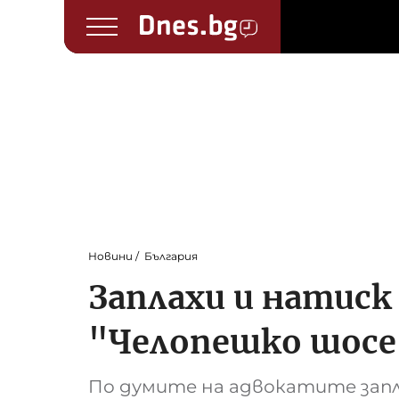
Новини
България
Заплахи и натиск
"Челопешко шосе
По думите на адвокатите запл