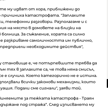
ите му идват от хора, приближени до
о причиниха катастрофата. "Заплахите
жи, телефонни разговори. Разполагаме и с
ия на място в домовете на близки на
болница. За съжаление, хората са силно
 не разкриваме самоличността им публично,
е предприели необходимите действия",
му становище е, че потърпевшите трябва да
м тях в заплахите са, че това няма смисъл,
се е случило. Което категорично не е истина.
зползвали всички законови механизми, които
ация. Подали сме сигнали", заяви той.
виняемите за тежката катастрофа - Траян
задържане под стража“. След изписването му