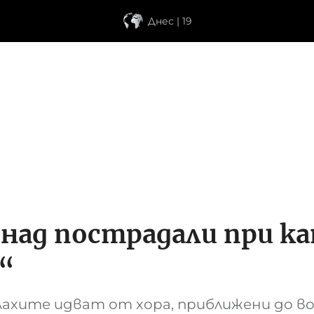
Днес | 19
 над пострадали при 
“
ахите идват от хора, приближени до в