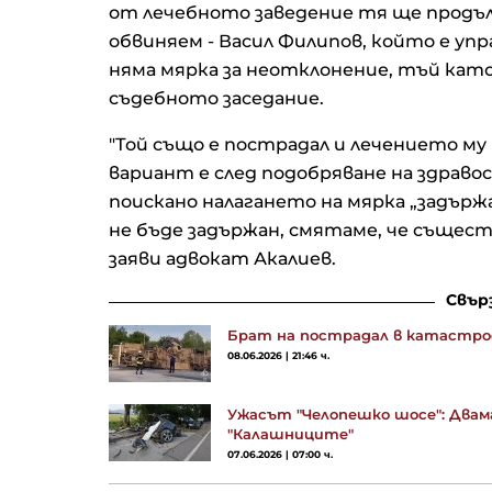
от лечебното заведение тя ще продъл
обвиняем - Васил Филипов, който е упр
няма мярка за неотклонение, тъй като
съдебното заседание.
"Той също е пострадал и лечението му
вариант е след подобряване на здраво
поискано налагането на мярка „задърж
не бъде задържан, смятаме, че същест
заяви адвокат Акалиев.
Свър
Брат на пострадал в катастроф
08.06.2026 | 21:46 ч.
Ужасът "Челопешко шосе": Двам
"Калашниците"
07.06.2026 | 07:00 ч.