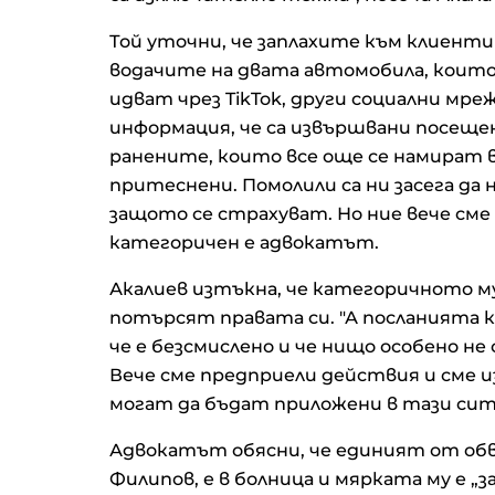
Той уточни, че заплахите към клиент
водачите на двата автомобила, коит
идват чрез TikTok, други социални мре
информация, че са извършвани посещен
ранените, които все още се намират в 
притеснени. Помолили са ни засега да
защото се страхуват. Но ние вече см
категоричен е адвокатът.
Акалиев изтъкна, че категоричното 
потърсят правата си. "А посланията къ
че е безсмислено и че нищо особено не 
Вече сме предприели действия и сме и
могат да бъдат приложени в тази ситу
Адвокатът обясни, че единият от об
Филипов, е в болница и мярката му е „