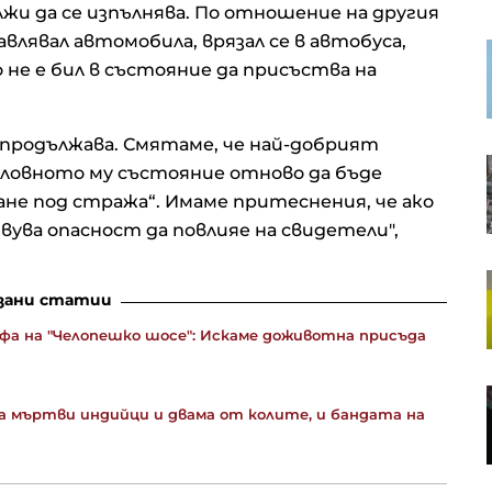
жи да се изпълнява. По отношение на другия
авлявал автомобила, врязал се в автобуса,
Ударът срещу Coinkite показа, че
 не е бил в състояние да присъства на
защитата на биткойн се оказва
трудно начинание
 продължава. Смятаме, че най-добрият
Германия губи основните си
словното му състояние отново да бъде
пазари, но износът расте през
ане под стража“. Имаме притеснения, че ако
полугодието
вува опасност да повлияе на свидетели",
Японски изобретател превръща
зани статии
почвата в източник на
електричество
а на "Челопешко шосе": Искаме доживотна присъда
Акция на седмицата: „Българска
а мъртви индийци и двама от колите, и бандата на
фондова борса“ АД