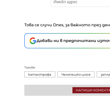
Това се случи Dnes, за важното през де
Добави ни в предпочитани източ
Тагове:
катастрофа
Челопешко шосе
запл
НАПИШИ КОМЕНТ