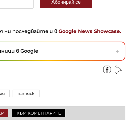
ня ни последвайте и в
Google News Showcase.
→
ници в Google
ахи
натиск
АР
КЪМ КОМЕНТАРИТЕ