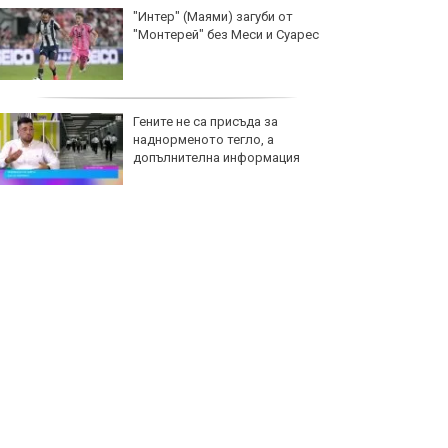
"Интер" (Маями) загуби от
"Монтерей" без Меси и Суарес
Гените не са присъда за
наднорменото тегло, а
допълнителна информация