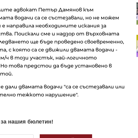
Колко отворена е България към
лите адвокат Петър Дамянов към
световната икономика отвъд
ЕС?
ата водачи са се състезавали, но не можем
 е направила необходимите искания за
ства. Поискали сме и надзор от Върховната
Как ще изглежда енергетиката
зследването ще бъде проведено своевременно,
след края на войната в Украйна?
а, с която са се движили двамата водачи -
км/ч в този участък, най-логичното
. Но това предстои да бъде установено в
 той.
 дали двамата водачи "са се състезавали или
ително тежкото нарушение".