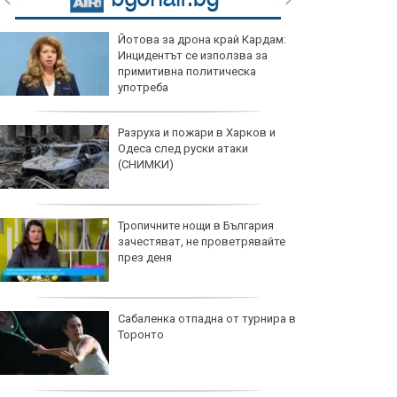
Йотова за дрона край Кардам:
Инцидентът се използва за
примитивна политическа
употреба
Разруха и пожари в Харков и
Одеса след руски атаки
(СНИМКИ)
Тропичните нощи в България
зачестяват, не проветрявайте
през деня
Сабаленка отпадна от турнира в
Торонто