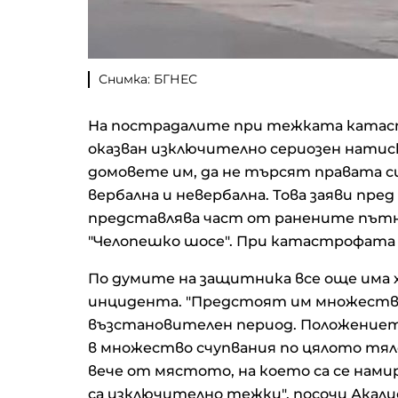
Снимка: БГНЕС
На пострадалите при тежката катаст
оказван изключително сериозен натиск
домовете им, да не търсят правата си.
вербална и невербална. Това заяви пре
представлява част от ранените пътн
"Челопешко шосе". При катастрофата
По думите на защитника все още има х
инцидента. "Предстоят им множеств
възстановителен период. Положението
в множество счупвания по цялото тял
вече от мястото, на което са се нами
са изключително тежки", посочи Акали