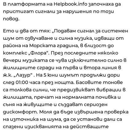
В платформата на Helpbook.info започнаха да
пристигат сигнали за нарушения по този
повод.
Ето и два от тях: „Подавам сигнал за системен
шум от озвучаване и силна музика, идващи от
района на Морската градина, в близост до
комплекс „Флора“. През последните няколко
вечери музиката се чува изключително силно в
жилищните сгради на първа и втора линия в
ж.к. „Лазур“ . На 5 юни шумът продължи дори
след 01:00 часа през нощта. Басовите тонове
са толкова силни, че предизвикват вибрации в
жилищата, пречат на нормалната почивка и
съня на живущите и създават сериозен
дискомфорт. Моля да бъде извършена проверка
на източника на шума, да се установи дали са
спазени изискванията на действащите