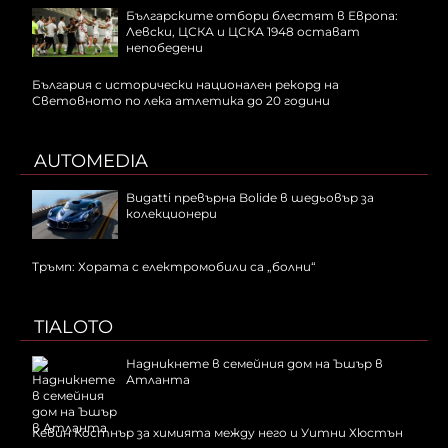
Българските отбори блестят в Европа:
Левски, ЦСКА и ЦСКА 1948 остават
непобедени
България с исторически национален рекорд на
Световното по лека атлетика до 20 години
AUTOMEDIA
Bugatti превърна Bolide в шедьовър за
колекционери
Тръмп: Хората с електромобили са „болни“
TIALOTO
Надникнете в семейния дом на Ъшър в
Атланта
Кевин Костнър за химията между него и Уитни Хюстън