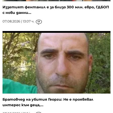
Иззетият фентанил е за близо 300 млн. евро, ГДБОП
с нови данни...
07.08.2026 | 13:07 ч.
17
Братовчед на убития Георги: Не е проявявал
интерес към деца,...