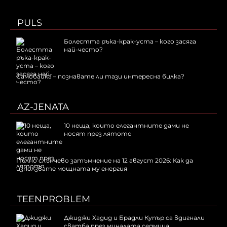
PULS
Болестта ръка-крак-уста – кого засяга
най-често?
Самобайка – познавате ли тази интересна билка?
AZ-JENATA
10 неща, които елегантните дами не
носят през лятото
Пълно слънчево затъмнение на 12 август 2026: Как да
използвате мощната му енергия
TEENPROBLEM
Джиджи Хадид и Брадли Купър са вдигнали
сватба през миналата седмица