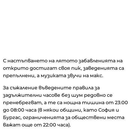
С настъпването на лятото забавленията на
открито достигат своя пик, заведенията са
препълнени, а музиката звучи на макс.
За съжаление въведените правила за
задължителни часове без шум редовно се
пренебрегват, а те са нощна тишина от 23:00
до 08:00 часа (в някои общини, като София и
Бургас, ограниченията за обществени места
важат още от 22:00 часа).