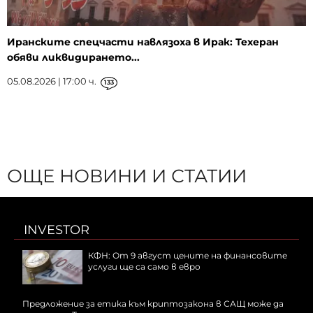
Иранските спецчасти навлязоха в Ирак: Техеран
обяви ликвидирането...
05.08.2026 | 17:00 ч.
133
ОЩЕ НОВИНИ И СТАТИИ
INVESTOR
КФН: От 9 август цените на финансовите
услуги ще са само в евро
Предложение за етика към криптозакона в САЩ може да