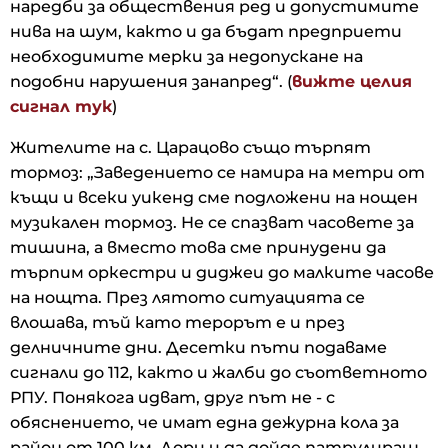
наредби за обществения ред и допустимите
нива на шум, както и да бъдат предприети
необходимите мерки за недопускане на
подобни нарушения занапред“. (
вижте целия
сигнал тук
)
Жителите на с. Царацово също търпят
тормоз: „Заведението се намира на метри от
къщи и всеки уикенд сме подложени на нощен
музикален тормоз. Не се спазват часовете за
тишина, а вместо това сме принудени да
търпим оркестри и диджеи до малките часове
на нощта. През лятото ситуацията се
влошава, тъй като терорът е и през
делничните дни. Десетки пъти подаваме
сигнали до 112, както и жалби до съответното
РПУ. Понякога идват, друг път не - с
обяснението, че имат една дежурна кола за
район от 100 км. Дори и да дойде патрулиращ