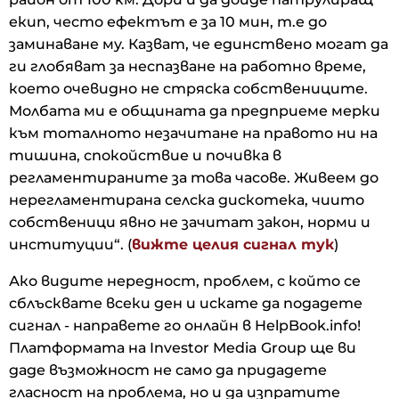
екип, често ефектът е за 10 мин, т.е до
заминаване му. Казват, че единствено могат да
ги глобяват за неспазване на работно време,
което очевидно не стряска собствениците.
Молбата ми е общината да предприеме мерки
към тоталното незачитане на правото ни на
тишина, спокойствие и почивка в
регламентираните за това часове. Живеем до
нерегламентирана селска дискотека, чиито
собственици явно не зачитат закон, норми и
институции“. (
вижте целия сигнал тук
)
Ако видите нередност, проблем, с който се
сблъсквате всеки ден и искате да подадете
сигнал - направете го онлайн в HelpBook.info!
Платформата на Investor Media Group ще ви
даде възможност не само да придадете
гласност на проблема, но и да изпратите