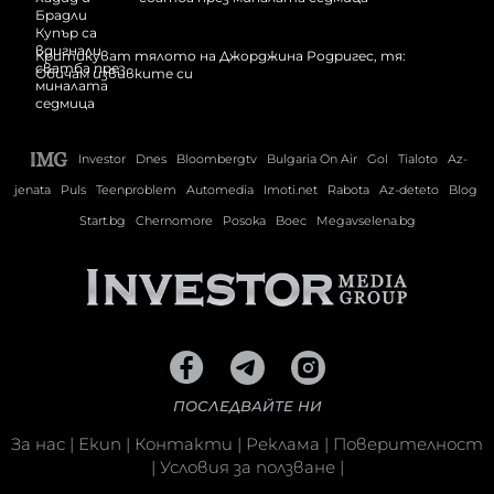
Критикуват тялото на Джорджина Родригес, тя:
Обичам извивките си
Investor
Dnes
Bloombergtv
Bulgaria On Air
Gol
Tialoto
Az-
jenata
Puls
Teenproblem
Automedia
Imoti.net
Rabota
Az-deteto
Blog
Start.bg
Chernomore
Posoka
Boec
Megavselena.bg
ПОСЛЕДВАЙТЕ НИ
За нас
|
Екип
|
Контакти
|
Реклама
|
Поверителност
|
Условия за ползване
|