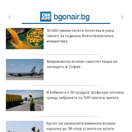
90 000 гумени патета полетяха в река
Чикаго за годишна благотворителна
инициатива
Американски военен самолет кацна на
летището в София
В кабината е 50 градуса: Шофьори скочиха
срещу забраната за ТИР-овете в жегите
Броят на загиналите йеменски военни
нарасна до 58 след атаките на хутите