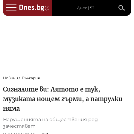
Днес | 52
Новини
България
Сигналите ви: Лятото е тук,
музиката нощем гърми, а патрулки
няма
Нарушенията на обществения ред
зачестяват