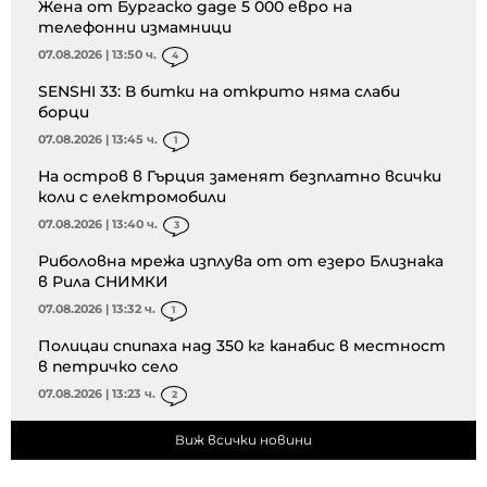
Жена от Бургаско даде 5 000 евро на
телефонни измамници
07.08.2026 | 13:50 ч.
4
SENSHI 33: В битки на открито няма слаби
борци
07.08.2026 | 13:45 ч.
1
На остров в Гърция заменят безплатно всички
коли с електромобили
07.08.2026 | 13:40 ч.
3
Риболовна мрежа изплува от от езеро Близнака
в Рила СНИМКИ
07.08.2026 | 13:32 ч.
1
Полицаи спипаха над 350 кг канабис в местност
в петричко село
07.08.2026 | 13:23 ч.
2
Виж всички новини