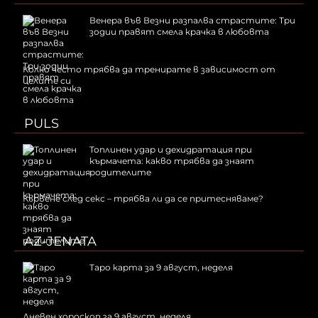
Венера във Везни разпалва страстите: Три
зодии правят смела крачка в любовта
Колко често трябва да тренирате в зависимост от
целите си
PULS
Топлинен удар и дехидратация при
кърмачета: какво трябва да знаят
родителите
Кървене след секс – трябва ли да се притесняваме?
AZ-JENATA
Таро карта за 9 август, неделя
Дневен хороскоп за 9 август, неделя