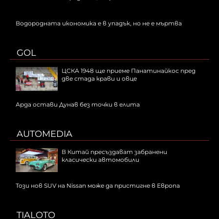
Водородната икономика е в упадък, но не е мъртва
GOL
ЦСКА 1948 ще приеме Панатинайкос пред
две стада крави и овце
Арда остави Дунав без точки в елита
AUTOMEDIA
В Китай пресъздават забранени
класически автомобили
Този нов SUV на Nissan може да пристигне в Европа
TIALOTO