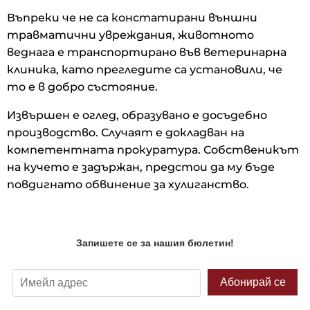
Въпреки че не са констатирани външни
травматични увреждания, животното
веднага е транспортирано във ветеринарна
клиника, като прегледите са установили, че
то е в добро състояние.
Извършен е оглед, образувано е досъдебно
производство. Случаят е докладван на
компетентната прокуратура. Собственикът
на кучето е задържан, предстои да му бъде
повдигнато обвинение за хулиганство.