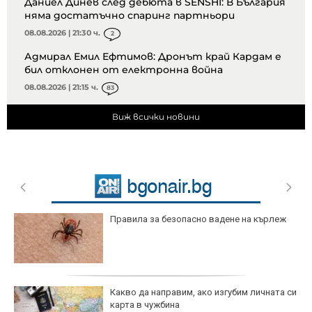
Даниел Динев след дебюта в SENSHI: В България
няма достатъчно спаринг партньори
08.08.2026 | 21:30 ч.
2
Адмирал Емил Ефтимов: Дронът край Кардам е
бил отклонен от електронна война
08.08.2026 | 21:15 ч.
83
Виж всички новини
Правила за безопасно вадене на кърлеж
Какво да направим, ако изгубим личната си
карта в чужбина