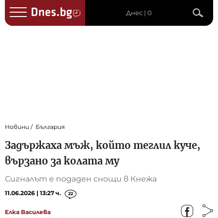
Днес | 0
Новини
България
Задържаха мъж, който теглил куче,
вързано за колата му
Сигналът е подаден снощи в Кнежа
11.06.2026 | 13:27 ч.
22
Елка Василева