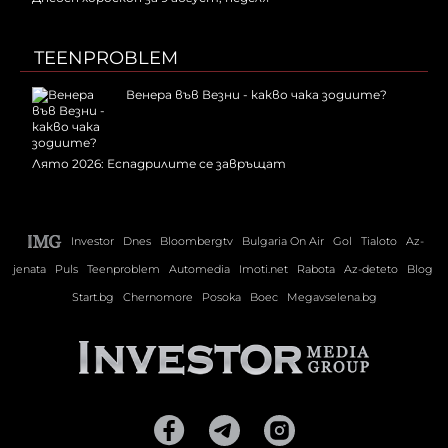
TEENPROBLEM
Венера във Везни - какво чака зодиите?
Лято 2026: Еспадрилите се завръщат
Investor
Dnes
Bloombergtv
Bulgaria On Air
Gol
Tialoto
Az-
jenata
Puls
Teenproblem
Automedia
Imoti.net
Rabota
Az-deteto
Blog
Start.bg
Chernomore
Posoka
Boec
Megavselena.bg