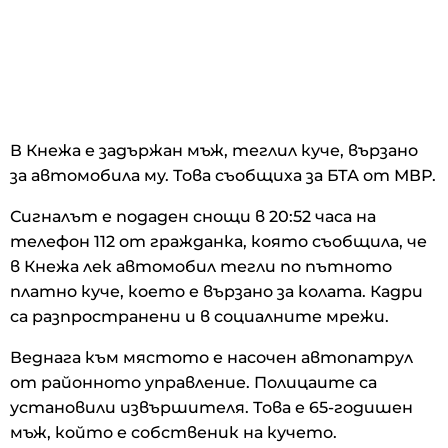
В Кнежа е задържан мъж, теглил куче, вързано
за автомобила му. Това съобщиха за БТА от МВР.
Сигналът е подаден снощи в 20:52 часа на
телефон 112 от гражданка, която съобщила, че
в Кнежа лек автомобил тегли по пътното
платно куче, което е вързано за колата. Кадри
са разпространени и в социалните мрежи.
Веднага към мястото е насочен автопатрул
от районното управление. Полицаите са
установили извършителя. Това е 65-годишен
мъж, който е собственик на кучето.