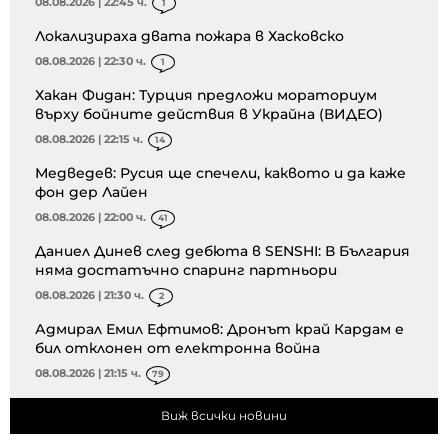
08.08.2026 | 22:45 ч.
1
Локализираха двата пожара в Хасковско
08.08.2026 | 22:30 ч.
1
Хакан Фидан: Турция предложи мораториум
върху бойните действия в Украйна (ВИДЕО)
08.08.2026 | 22:15 ч.
14
Медведев: Русия ще спечели, каквото и да каже
фон дер Лайен
08.08.2026 | 22:00 ч.
41
Даниел Динев след дебюта в SENSHI: В България
няма достатъчно спаринг партньори
08.08.2026 | 21:30 ч.
2
Адмирал Емил Ефтимов: Дронът край Кардам е
бил отклонен от електронна война
08.08.2026 | 21:15 ч.
79
Виж всички новини