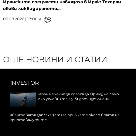
Иранските спецчасти навлязоха в Ирак: Техеран
обяви ликвидирането...
05.08.2026 | 17:00 ч.
134
ОЩЕ НОВИНИ И СТАТИИ
INVESTOR
Иран намекна за сделка за Ормуз, но само
ако условията му бъдат изпълнени
Квантовата заплаха затяга примката около врата на
криптовалутите