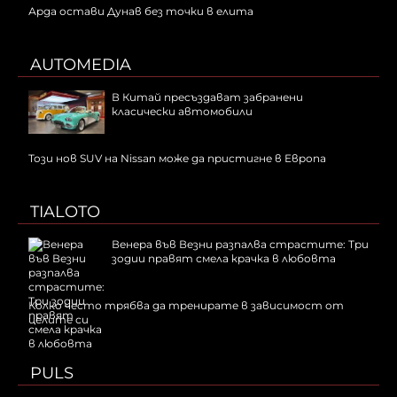
Арда остави Дунав без точки в елита
AUTOMEDIA
В Китай пресъздават забранени
класически автомобили
Този нов SUV на Nissan може да пристигне в Европа
TIALOTO
Венера във Везни разпалва страстите: Три
зодии правят смела крачка в любовта
Колко често трябва да тренирате в зависимост от
целите си
PULS