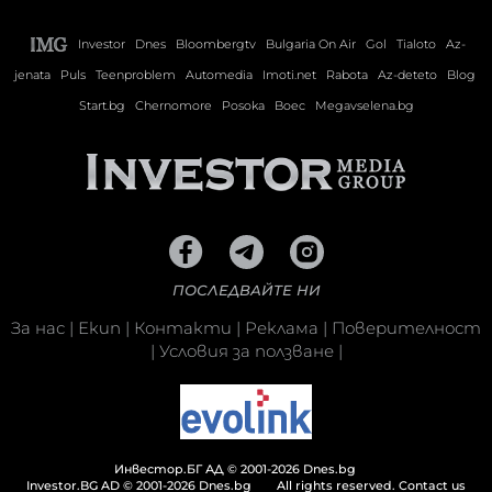
Investor
Dnes
Bloombergtv
Bulgaria On Air
Gol
Tialoto
Az-
jenata
Puls
Teenproblem
Automedia
Imoti.net
Rabota
Az-deteto
Blog
Start.bg
Chernomore
Posoka
Boec
Megavselena.bg
ПОСЛЕДВАЙТЕ НИ
За нас
|
Екип
|
Контакти
|
Реклама
|
Поверителност
|
Условия за ползване
|
Инвестор.БГ АД © 2001-2026 Dnes.bg
Investor.BG AD © 2001-2026 Dnes.bg
All rights reserved.
Contact us