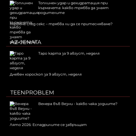
Топлинен удар и дехидратация при
кърмачета: какво трябва да знаят
родителите
Кървене след секс – трябва ли да се притесняваме?
AZ-JENATA
Таро карта за 9 август, неделя
Дневен хороскоп за 9 август, неделя
TEENPROBLEM
Венера във Везни - какво чака зодиите?
Лято 2026: Еспадрилите се завръщат