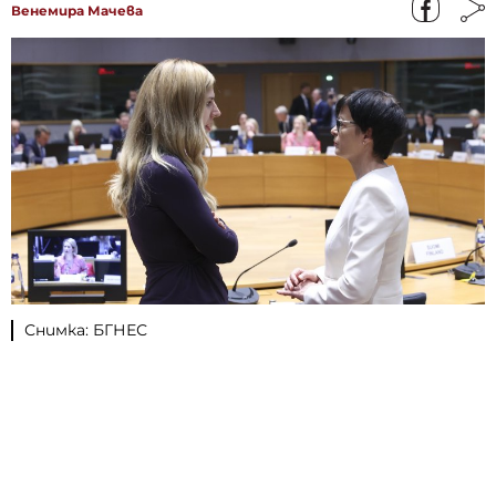
Венемира Мачева
Снимка: БГНЕС