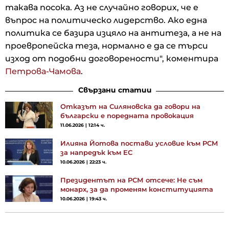
такава посока. Аз не случайно говорих, че е
въпрос на политическо лидерство. Ако една
политика се базира изцяло на антитеза, а не на
проевропейска теза, нормално е да се търси
изход от подобни договорености", коментира
Петрова-Чамова
.
Свързани статии
Отказът на Силяновска да говори на
български е поредната провокация
11.06.2026 | 12:14 ч.
Илияна Йотова постави условие към РСМ
за напредък към ЕС
10.06.2026 | 22:23 ч.
Президентът на РСМ отсече: Не съм
монарх, за да променям конституцията
10.06.2026 | 19:43 ч.