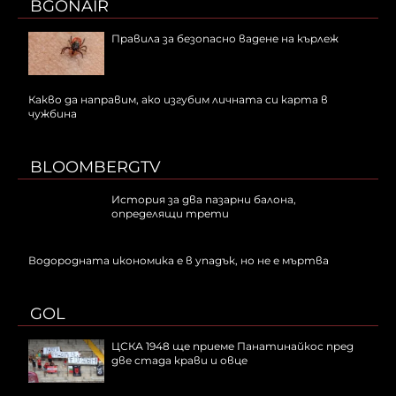
BGONAIR
Правила за безопасно вадене на кърлеж
Какво да направим, ако изгубим личната си карта в
чужбина
BLOOMBERGTV
История за два пазарни балона,
определящи трети
Водородната икономика е в упадък, но не е мъртва
GOL
ЦСКА 1948 ще приеме Панатинайкос пред
две стада крави и овце