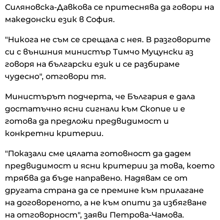
Силяновска-Давкова се притеснява да говори на
македонски език в София.
"Никога не съм се срещала с нея. В разговорите
си с външния министър Тимчо Муцунски аз
говоря на български език и се разбираме
чудесно", отговори тя.
Министърът подчерта, че България е дала
достатъчно ясни сигнали към Скопие и е
готова да предложи предвидимост и
конкретни критерии.
"Показали сме цялата готовност да дадем
предвидимост и ясни критерии за това, което
трябва да бъде направено. Надявам се от
другата страна да се премине към прилагане
на договореното, а не към опити за избягване
на отговорност", заяви Петрова-Чамова.