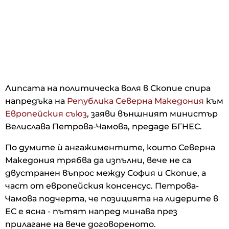
Липсата на политическа воля в Скопие спира
напредъка на
Република Северна Македония
към
Европейския съюз
, заяви външният министър
Велислава Петрова-Чамова, предаде БГНЕС.
По думите ѝ ангажиментите, които Северна
Македония трябва да изпълни, вече не са
двустранен въпрос между София и Скопие, а
част от европейския консенсус. Петрова-
Чамова подчерта, че позицията на лидерите в
ЕС е ясна - пътят напред минава през
прилагане на вече договореното.