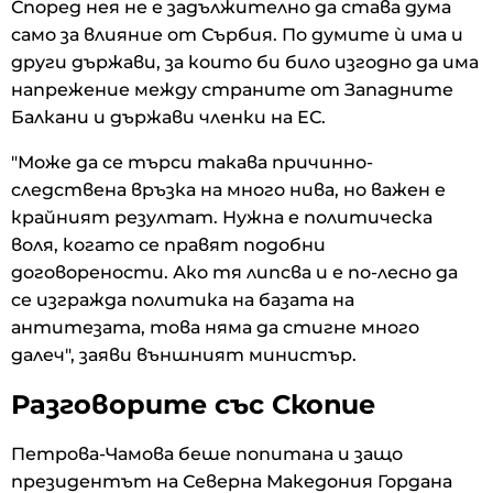
Според нея не е задължително да става дума
само за влияние от Сърбия. По думите ѝ има и
други държави, за които би било изгодно да има
напрежение между страните от Западните
Балкани и държави членки на ЕС.
"Може да се търси такава причинно-
следствена връзка на много нива, но важен е
крайният резултат. Нужна е политическа
воля, когато се правят подобни
договорености. Ако тя липсва и е по-лесно да
се изгражда политика на базата на
антитезата, това няма да стигне много
далеч", заяви външният министър.
Разговорите със Скопие
Петрова-Чамова беше попитана и защо
президентът на Северна Македония Гордана