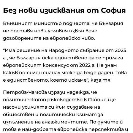
Без нови изисквания от София
Външният министър подчерта, че България
не поставя нови условия извън вече
договорените на европейско ниво.
"Има решение на Народното събрание от 2025
г., че България иска единствено да се прилага
европейският консенсус от 2022 г. Не знам
какъв по-силен сигнал може да бъде даден. Това
е единственото, което искаме", каза тя.
Петрова-Чамова изрази надежда, че
политическото ръководство в Скопие ще
насочи усилията си към създаване на
обществен и политически климат за
изпълнение на ангажиментите. По думите ѝ
това е най-добрата европейска перспектива и