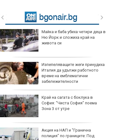
Майка и баба убиха четири деца в
Ню Йорк и сложиха край на
живота си
Изпепеляващите жеги принудиха
Италия да удължи работното
време на емблематични
забележителности
Край на сагата с боклука в
София: "Чиста София" поема
Зона 3 от утре
Акция на НАП и "Гранична
полиция" по границите: Под