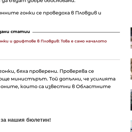
да бъдат добре обосновани.
онните гонки се проведоха в Пловдив и
ЕК и Испания обсъждат
зани статии
допълнителна финансова
подкрепа след мигрантската
нки и дрифтове в Пловдив: Това е само началото
криза в Сеута
Загубата на права за излъчване
на NBA сви рязко приходите на
нки, бяха проверени. Проверява се
Warner Bros.
още министърът. Той допълни, че усилията
йоните, които са известни в Областните
Rheinmetall понижи прогнозата
си за продажбите заради загубен
ключов договор
Високата раждаемост в
България прикрива