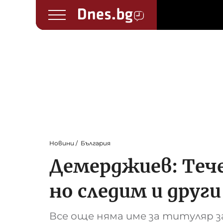
Новини
България
Демерджиев: Тече
но следим и друг
Все още няма име за титуляр з