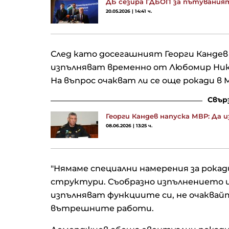
ДБ сезира ГДБОП за пътуваният
20.05.2026 | 14:41 ч.
След като досегашният Георги Кандев 
изпълняват временно от Любомир Ник
На въпрос очакват ли се още рокади в
Свър
Георги Кандев напуска МВР: Да
08.06.2026 | 13:25 ч.
"Нямаме специални намерения за рокади
структури. Съобразно изпълнението им
изпълняват функциите си, не очаквай
вътрешните работи.