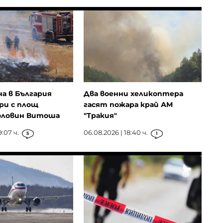
на в България
Два военни хеликоптера
ри с площ
гасят пожара край АМ
оловин Витоша
"Тракия"
9:07 ч.
06.08.2026 | 18:40 ч.
5
1