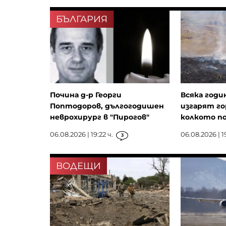
БЪЛГАРИЯ
Почина д-р Георги
Всяка годи
Поптодоров, дългогодишен
изгарят го
неврохирург в "Пирогов"
колкото п
06.08.2026 | 19:22 ч.
06.08.2026 | 1
3
ВОДЕЩИ