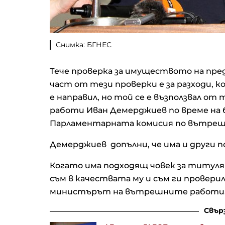
Снимка: БГНЕС
Тече проверка за имуществото на пре
част от тези проверки е за разходи, к
е направил, но той се е възползвал 
работи Иван Демерджиев по време на б
Парламентарната комисия по вътреш
Демерджиев допълни, че има и други
Когато има подходящ човек за титуляр
съм в качествата му и съм ги проверил
министърът на вътрешните работи
Свър