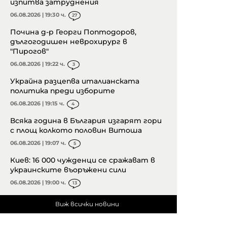
изпитва затруднения
06.08.2026 | 19:30 ч.
27
Почина д-р Георги Поптодоров,
дългогодишен неврохирург в
"Пирогов"
06.08.2026 | 19:22 ч.
3
Украйна разцепва италианската
политика преди изборите
06.08.2026 | 19:15 ч.
4
Всяка година в България изгарят гори
с площ колкото половин Витоша
06.08.2026 | 19:07 ч.
5
Киев: 16 000 чужденци се сражават в
украинските въоръжени сили
06.08.2026 | 19:00 ч.
13
Виж всички новини