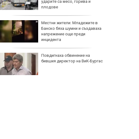
ударите са месо, горива и
плодове
Местни жители: Младежите в
Банско бяха шумни и създаваха
напрежение още преди
инцидента
Повдигнаха обвинение на
бившия директор на ВиК-Бургас