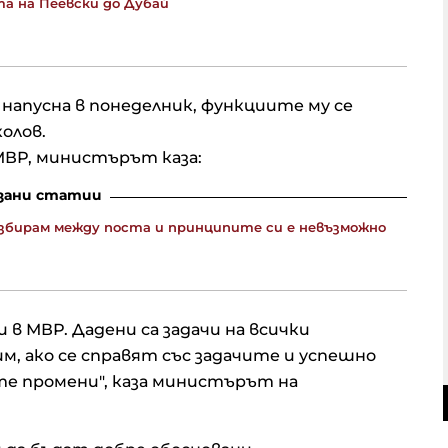
а на Пеевски до Дубай
напусна в понеделник, функциите му се
олов.
 МВР, министърът каза:
зани статии
 избирам между поста и принципите си е невъзможно
 в МВР. Дадени са задачи на всички
, ако се справят със задачите и успешно
те промени", каза министърът на