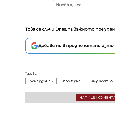
Това се случи Dnes, за важното през де
Добави ни в предпочитани източ
Тагове:
Демерджиев
проверка
имущество
НАПИШИ КОМЕНТ