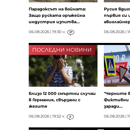
Парадоксът на войната:
Русия вдиг
Защо руската оръжейна
първия си 
индустрия изпитва...
авиолайнер 
06.08.2026 | 19:30 ч.
06.08.2026 | 1
27
ПОСЛЕДНИ НОВИНИ
Близо 12 000 смъртни случаи
"Черните в
в Германия, свързани с
Фиктивни 
жегите
заради...
06.08.2026 | 19:52 ч.
06.08.2026 | 1
0