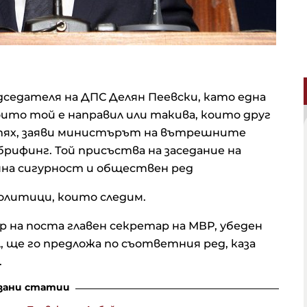
дседателя на ДПС Делян Пеевски, като една
оито той е направил или такива, които друг
от тях, заяви министърът на вътрешните
рифинг. Той присъства на заседание на
на сигурност и обществен ред
 политици, които следим.
 на поста главен секретар на МВР, убеден
, ще го предложа по съответния ред, каза
.
зани статии