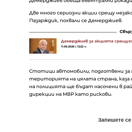
Демерджиев обеща евентуални рокади 
Две много сериозни акции срещу незак
Пазарждик, похвали се Демерджиев.
Свър
Демерджиев за акцията срещуго
11.06.2026 | 12:22 ч.
Стотици автомобили, подготвени за го
територията на цялата страна, каза 
на полицията ще бъдат насочени в ра
дирекции на МВР като рискови.