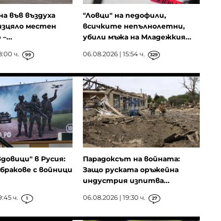
на във въздуха
"Ловци" на педофили,
изцяло местен
всичките непълнолетни,
–...
убили мъжа на Младежкия...
8:00 ч.
06.08.2026 | 15:54 ч.
99
329
довици" в Русия:
Парадоксът на войната:
бракове с войници
Защо руската оръжейна
индустрия изпитва...
9:45 ч.
06.08.2026 | 19:30 ч.
1
27