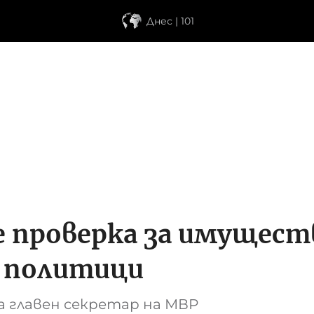
Днес | 101
 проверка за имущест
и политици
а главен секретар на МВР